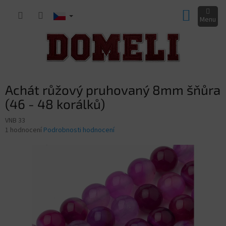
Přejít
NÁKUP
na
obsah
KOŠÍK
Achát růžový pruhovaný 8mm šňůra
(46 - 48 korálků)
VNB 33
Průměrné
1 hodnocení
Podrobnosti hodnocení
hodnocení
produktu
je
4,0
z
5
hvězdiček.