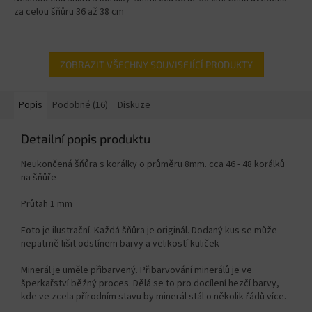
za celou šňůru 36 až 38 cm
ZOBRAZIT VŠECHNY SOUVISEJÍCÍ PRODUKTY
Popis
Podobné (16)
Diskuze
Detailní popis produktu
Neukončená šňůra s korálky o průměru 8mm. cca 46 - 48 korálků
na šňůře
Průtah 1 mm
Foto je ilustrační. Každá šňůra je originál. Dodaný kus se může
nepatrně lišit odstínem barvy a velikostí kuliček
Minerál je uměle přibarvený. Přibarvování minerálů je ve
šperkařství běžný proces. Dělá se to pro docílení hezčí barvy,
kde ve zcela přírodním stavu by minerál stál o několik řádů více.