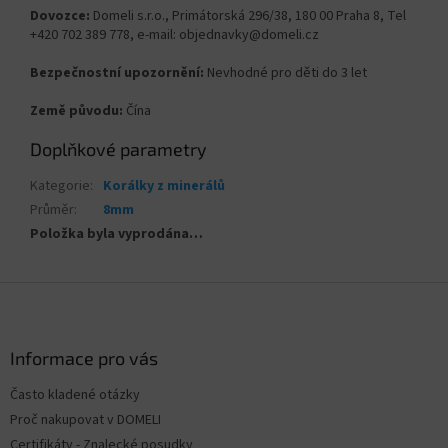
Dovozce:
Domeli s.r.o., Primátorská 296/38, 180 00 Praha 8, Tel
+420 702 389 778, e-mail: objednavky@domeli.cz
Bezpečnostní upozornění:
Nevhodné pro děti do 3 let
Země původu:
Čína
Doplňkové parametry
Kategorie
:
Korálky z minerálů
Průměr
:
8mm
Položka byla vyprodána…
Z
á
p
a
Informace pro vás
t
Často kladené otázky
í
Proč nakupovat v DOMELI
Certifikáty - Znalecké posudky