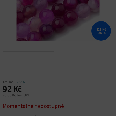
125 Kč
–26 %
125 Kč
–26 %
92 Kč
76,03 Kč bez DPH
Měrná
Momentálně nedostupné
cena: