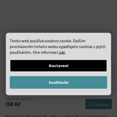
Tento web používá soubory cookie. Dalším
procházením tohoto webu vyjadřujete souhlas s jejich
používáním.. Více informací
zde
.
298 Kč
–47 %
Nastavení
Malachit fasetovaný 3mm šňůra 36 až 38 cm
Souhlasím
Skladem
(15 šňůra)
128,93 Kč bez DPH
156 Kč
Do košíku
Neukončená šňůra s korálky 3mm. cca 36 až 38 cm. Cena uvedena