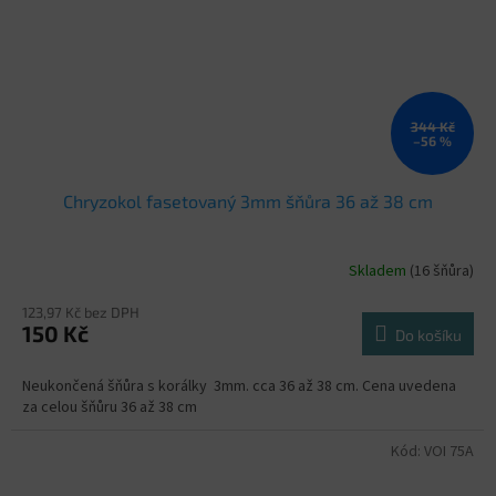
344 Kč
–56 %
Chryzokol fasetovaný 3mm šňůra 36 až 38 cm
Skladem
(16 šňůra)
123,97 Kč bez DPH
150 Kč
Do košíku
Neukončená šňůra s korálky 3mm. cca 36 až 38 cm. Cena uvedena
za celou šňůru 36 až 38 cm
Kód:
VOI 75A