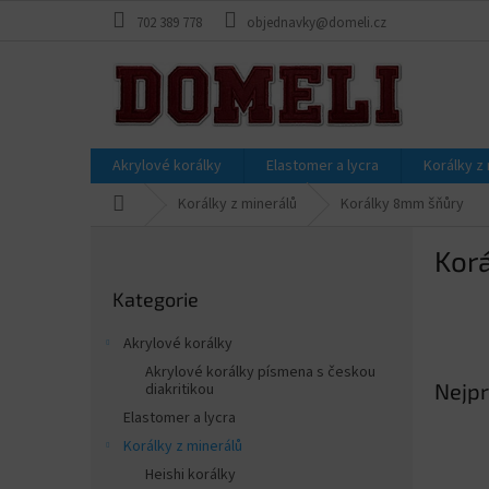
Přejít
702 389 778
objednavky@domeli.cz
na
obsah
Akrylové korálky
Elastomer a lycra
Korálky z
Domů
Korálky z minerálů
Korálky 8mm šňůry
P
Kor
o
Přeskočit
s
Kategorie
kategorie
t
r
Akrylové korálky
a
Akrylové korálky písmena s českou
n
Nejpr
diakritikou
n
Elastomer a lycra
í
Korálky z minerálů
p
Heishi korálky
a