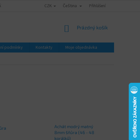
CZK
Čeština
ÁTY - ZNALECKÉ POSUDKY
OBCHODNÍ PODMÍNKY
Přihlášení
PODMÍNKY OCHRA
NÁKUPNÍ
Prázdný košík
KOŠÍK
ní podmínky
Kontakty
Moje objednávka
Achát modrý matný
ůra
8mm šňůra (46 - 48
korálků)