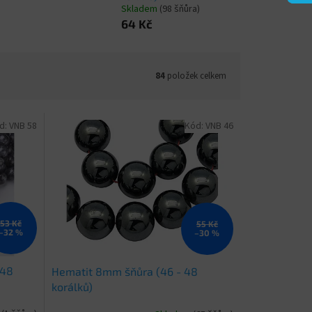
Skladem
(98 šňůra)
64 Kč
84
položek celkem
d:
VNB 58
Kód:
VNB 46
53 Kč
55 Kč
–32 %
–30 %
 48
Hematit 8mm šňůra (46 - 48
korálků)