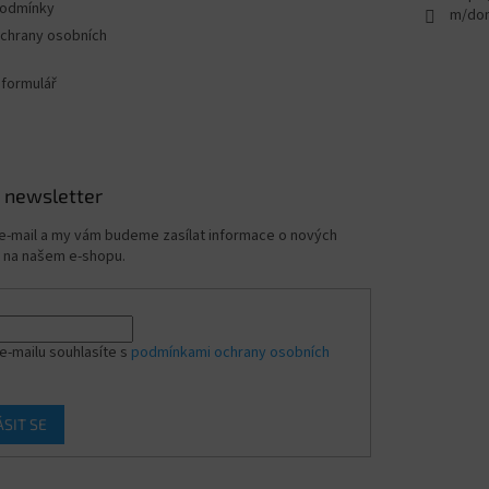
podmínky
i
m/dom
s
chrany osobních
u
 formulář
 newsletter
 e-mail a my vám budeme zasílat informace o nových
 na našem e-shopu.
e-mailu souhlasíte s
podmínkami ochrany osobních
ÁSIT SE