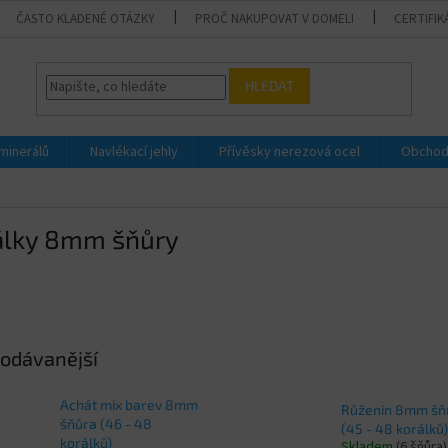
ČASTO KLADENÉ OTÁZKY
PROČ NAKUPOVAT V DOMELI
CERTIFIK
HLEDAT
 minerálů
Navlékací jehly
Přívěsky nerezová ocel
Obchod
álky 8mm šňůry
odávanější
Achát mix barev 8mm
Růženín 8mm šň
šňůra (46 - 48
(45 - 48 korálků)
korálků)
Skladem
(6 šňůra)