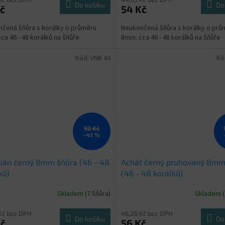
produktu
Do košíku
Do
č
54 Kč
je
5,0
čená šňůra s korálky o průměru
Neukončená šňůra s korálky o prů
z
ca 46 - 48 korálků na šňůře
8mm. cca 46 - 48 korálků na šňůře
5
hvězdiček.
Kód:
VNB 44
Kó
92 Kč
–41 %
ián černý 8mm šňůra (46 - 48
Achát černý pruhovaný 8mm
ků)
(46 - 48 korálků)
Skladem
(7 šňůra)
Skladem
Kč bez DPH
46,28 Kč bez DPH
Do košíku
Do
Kč
56 Kč