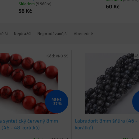
Skladem
(9 šňůra)
60 Kč
56 Kč
nější
Nejdražší
Nejprodávanější
Abecedně
Kód:
VNB 59
Kó
48 Kč
–37 %
s syntetický červený 8mm
Labradorit 8mm šňůra (46 -
 (46 - 48 korálků)
korálků)