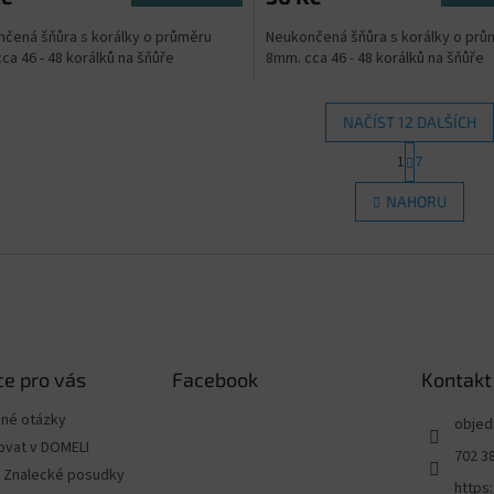
čená šňůra s korálky o průměru
Neukončená šňůra s korálky o prů
ca 46 - 48 korálků na šňůře
8mm. cca 46 - 48 korálků na šňůře
NAČÍST 12 DALŠÍCH
S
1
7
O
t
r
v
NAHORU
á
l
n
á
k
d
o
a
v
c
á
í
n
p
í
r
e pro vás
Facebook
Kontakt
v
k
ené otázky
y
objed
v
ovat v DOMELI
702 3
ý
 - Znalecké posudky
p
https