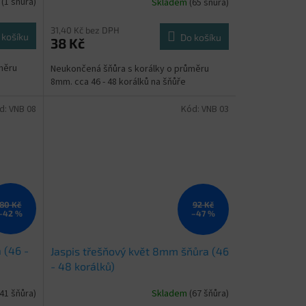
m
(1 šňůra)
Skladem
(65 šňůra)
Průměrné
hodnocení
produktu
31,40 Kč bez DPH
 košíku
Do košíku
38 Kč
je
5,0
měru
Neukončená šňůra s korálky o průměru
z
8mm. cca 46 - 48 korálků na šňůře
5
hvězdiček.
d:
VNB 08
Kód:
VNB 03
80 Kč
92 Kč
–42 %
–47 %
 (46 -
Jaspis třešňový květ 8mm šňůra (46
- 48 korálků)
(41 šňůra)
Skladem
(67 šňůra)
Průměrné