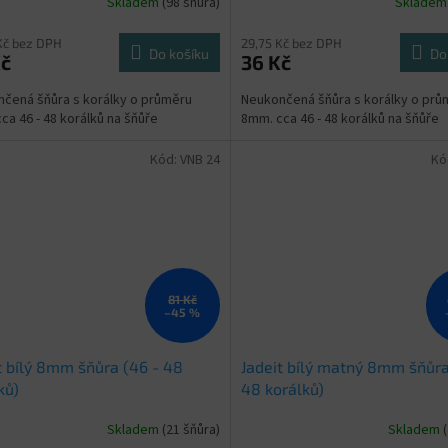
Skladem
(98 šňůra)
Sklade
rné
Průměrné
cení
hodnocení
ktu
produktu
Kč bez DPH
29,75 Kč bez DPH
Do košíku
Do
Kč
36 Kč
je
3,6
čená šňůra s korálky o průměru
Neukončená šňůra s korálky o prů
z
ca 46 - 48 korálků na šňůře
8mm. cca 46 - 48 korálků na šňůře
5
ček.
hvězdiček.
Kód:
VNB 24
Kó
81 Kč
–45 %
t bílý 8mm šňůra (46 - 48
Jadeit bílý matný 8mm šňůra
ků)
48 korálků)
Skladem
(21 šňůra)
Skladem
rné