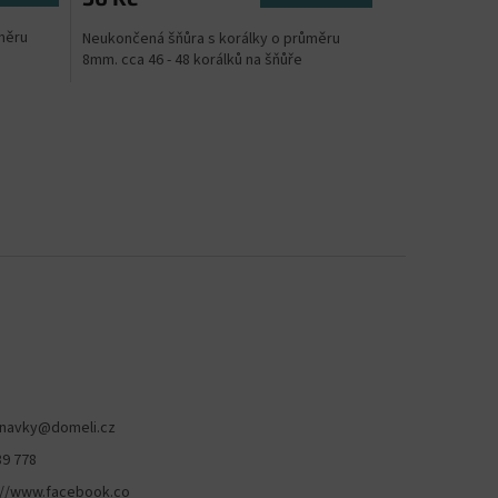
měru
Neukončená šňůra s korálky o průměru
8mm. cca 46 - 48 korálků na šňůře
navky
@
domeli.cz
89 778
://www.facebook.co