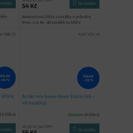
 košíku
Do košíku
54 Kč
měru
Neukončená šňůra s korálky o průměru
8mm. cca 46 - 48 korálků na šňůře
d:
VNB 32
Kód:
VOX 14
105 Kč
138 Kč
–46 %
–59 %
 šňůra
Achát mix barev 8mm šňůra (46 -
48 korálků)
(10 šňůra)
Skladem
(9 šňůra)
46,28 Kč bez DPH
 košíku
Do košíku
56 Kč