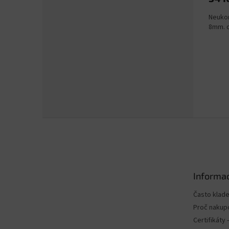
Neukon
8mm. c
Z
á
p
a
t
Informac
í
Často klad
Proč nakup
Certifikáty