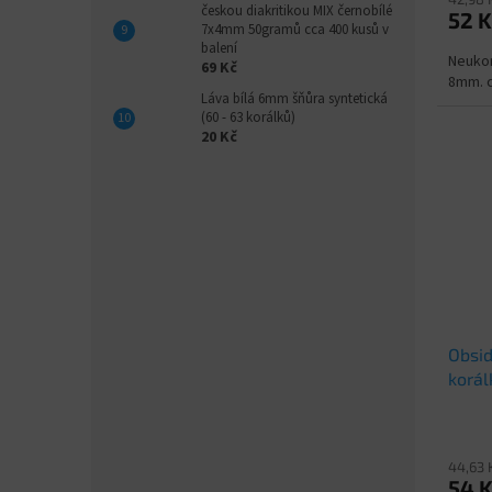
českou diakritikou MIX černobílé
52 K
7x4mm 50gramů cca 400 kusů v
balení
Neukon
69 Kč
8mm. c
Láva bílá 6mm šňůra syntetická
(60 - 63 korálků)
20 Kč
Obsid
korál
44,63 
54 