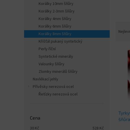
n
Korálky 10mm šňůry
e
Korálky 2-3mm šňůry
l
Korálky 4mm šňůry
Ř
Korálky 6mm šňůry
a
Nejlev
Korálky 8mm šňůry
z
Křišťál pukaný syntetický
e
Perly říční
V
n
ý
í
Syntetické minerály
p
p
Valounky šňůry
i
r
Zlomky minerálů šňůry
s
o
Navlékací jehly
p
d
Přívěsky nerezová ocel
r
u
o
Řetízky nerezová ocel
k
d
t
u
ů
Tyrky
k
Cena
šňůra
t
ů
30
Kč
528
Kč