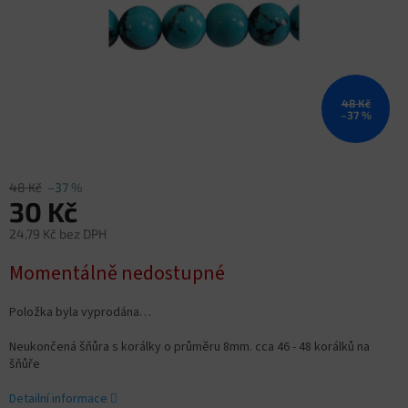
48 Kč
–37 %
48 Kč
–37 %
30 Kč
24,79 Kč bez DPH
Měrná
Momentálně nedostupné
cena:
Položka byla vyprodána…
Neukončená šňůra s korálky o průměru 8mm. cca 46 - 48 korálků na
šňůře
Detailní informace