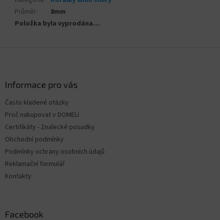
Kategorie
:
Korálky 8mm šňůry
Průměr
:
8mm
Položka byla vyprodána…
Z
á
p
a
Informace pro vás
t
Často kladené otázky
í
Proč nakupovat v DOMELI
Certifikáty - Znalecké posudky
Obchodní podmínky
Podmínky ochrany osobních údajů
Reklamační formulář
Kontakty
Facebook