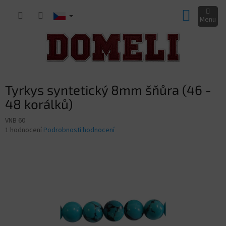
Přejít
NÁKUP
na
obsah
KOŠÍK
Tyrkys syntetický 8mm šňůra (46 -
48 korálků)
VNB 60
Průměrné
1 hodnocení
Podrobnosti hodnocení
hodnocení
produktu
je
5,0
z
5
hvězdiček.