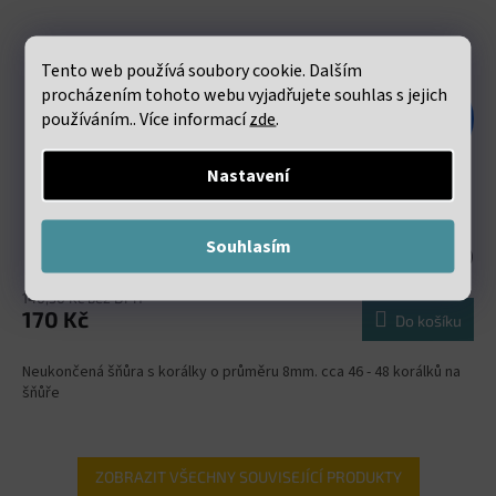
Tento web používá soubory cookie. Dalším
procházením tohoto webu vyjadřujete souhlas s jejich
379 Kč
používáním.. Více informací
zde
.
–55 %
Nastavení
Selenit 8mm šňůra (46 - 48 korálků)
Souhlasím
Skladem
(18 šňůra)
140,50 Kč bez DPH
170 Kč
Do košíku
Neukončená šňůra s korálky o průměru 8mm. cca 46 - 48 korálků na
šňůře
ZOBRAZIT VŠECHNY SOUVISEJÍCÍ PRODUKTY