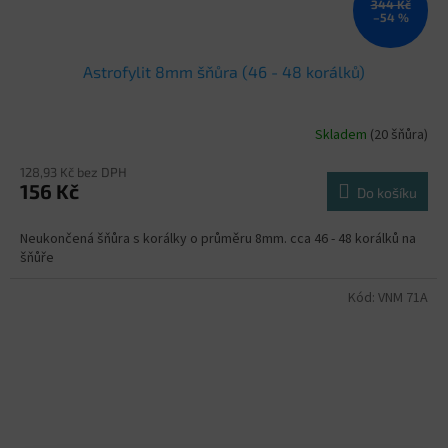
344 Kč
–54 %
Astrofylit 8mm šňůra (46 - 48 korálků)
Skladem
(20 šňůra)
128,93 Kč bez DPH
156 Kč
Do košíku
Neukončená šňůra s korálky o průměru 8mm. cca 46 - 48 korálků na
šňůře
Kód:
VNM 71A