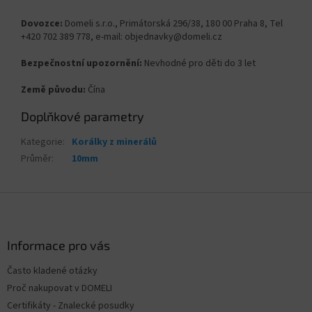
Dovozce:
Domeli s.r.o., Primátorská 296/38, 180 00 Praha 8, Tel
+420 702 389 778, e-mail: objednavky@domeli.cz
Bezpečnostní upozornění:
Nevhodné pro děti do 3 let
Země původu:
Čína
Doplňkové parametry
Kategorie
:
Korálky z minerálů
Průměr
:
10mm
Z
á
p
a
Informace pro vás
t
Často kladené otázky
í
Proč nakupovat v DOMELI
Certifikáty - Znalecké posudky