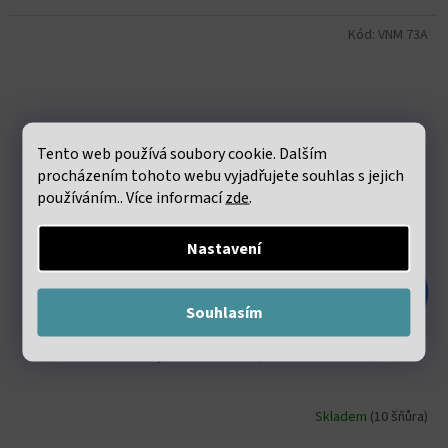
Kód:
VNM 73A
Tento web používá soubory cookie. Dalším
procházením tohoto webu vyjadřujete souhlas s jejich
používáním.. Více informací
zde
.
Nastavení
774 Kč
–67 %
Souhlasím
Kalcit růžový 8mm šňůra (46 - 48 korálků)
Skladem
(10 šňůra)