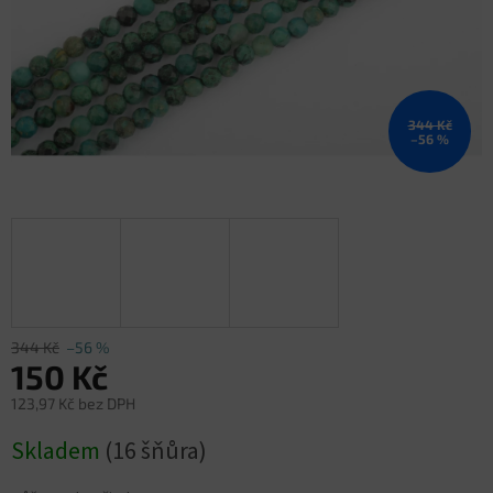
344 Kč
–56 %
344 Kč
–56 %
150 Kč
123,97 Kč bez DPH
Měrná
Skladem
(16 šňůra)
cena: