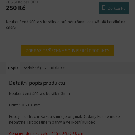
206,61 Kč bez DPH
250 Kč
Do košíku
Neukončená šňůra s korálky o průměru 8mm. cca 46 - 48 korálků na
šňůře
ZOBRAZIT VŠECHNY SOUVISEJÍCÍ PRODUKTY
Popis
Podobné (16)
Diskuze
Detailní popis produktu
Neukončená šňůra s korálky 3mm
Průtah 0.5-0.6 mm
Foto je ilustrační. Každá šňůra je originál. Dodaný kus se může
nepatrně lišit odstínem barvy a velikostí kuliček
Cena uvedena za celou šňůru 36 až 38 cm