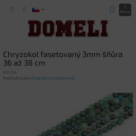
Přejít
NÁKUP
na
obsah
KOŠÍK
Chryzokol fasetovaný 3mm šňůra
36 až 38 cm
VOI 73A
Průměrné
Neohodnoceno
Podrobnosti hodnocení
hodnocení
produktu
je
0,0
z
5
hvězdiček.