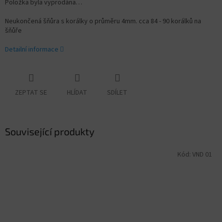
Položka byla vyprodána…
Neukončená šňůra s korálky o průměru 4mm. cca 84 - 90 korálků na
šňůře
Detailní informace
ZEPTAT SE
HLÍDAT
SDÍLET
Související produkty
Kód:
VND 01