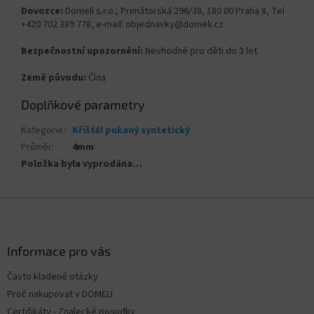
Dovozce:
Domeli s.r.o., Primátorská 296/38, 180 00 Praha 8, Tel
+420 702 389 778, e-mail: objednavky@domeli.cz
Bezpečnostní upozornění:
Nevhodné pro děti do 3 let
Země původu:
Čína
Doplňkové parametry
Kategorie
:
Křišťál pukaný syntetický
Průměr
:
4mm
Položka byla vyprodána…
Z
á
p
a
Informace pro vás
t
Často kladené otázky
í
Proč nakupovat v DOMELI
Certifikáty - Znalecké posudky