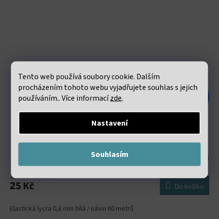
Tento web používá soubory cookie. Dalším
procházením tohoto webu vyjadřujete souhlas s jejich
48 Kč
používáním.. Více informací
zde
.
–47 %
Nastavení
Elastická lycra 0.8mm bílá návin 60 metrů
Souhlasím
Skladem
(211 ks)
20,66 Kč bez DPH
25 Kč
Do košíku
Elastická lycra 0,8 mm bílá / návin 60 metrů