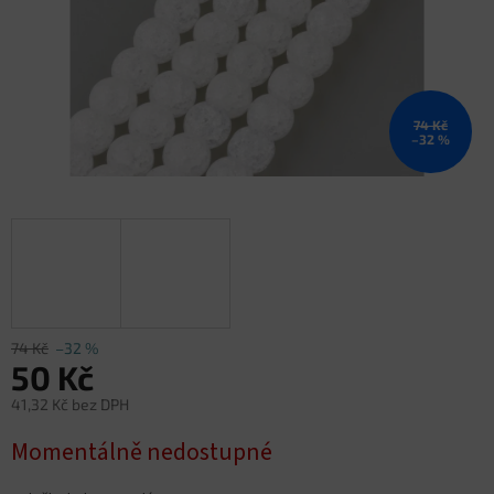
74 Kč
–32 %
74 Kč
–32 %
50 Kč
41,32 Kč bez DPH
Měrná
Momentálně nedostupné
cena: