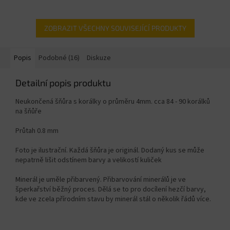
ZOBRAZIT VŠECHNY SOUVISEJÍCÍ PRODUKTY
Popis
Podobné (16)
Diskuze
Detailní popis produktu
Neukončená šňůra s korálky o průměru 4mm. cca 84 - 90 korálků
na šňůře
Průtah 0.8 mm
Foto je ilustrační. Každá šňůra je originál. Dodaný kus se může
nepatrně lišit odstínem barvy a velikostí kuliček
Minerál je uměle přibarvený. Přibarvování minerálů je ve
šperkařství běžný proces. Dělá se to pro docílení hezčí barvy,
kde ve zcela přírodním stavu by minerál stál o několik řádů více.