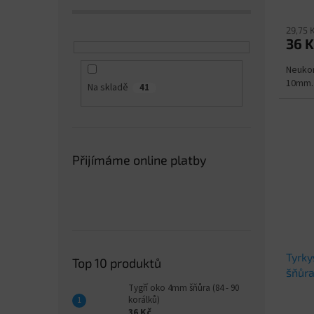
29,75 
36 K
Neukon
10mm. 
Na skladě
41
Přijímáme online platby
Tyrky
Top 10 produktů
šňůra
Tygří oko 4mm šňůra (84 - 90
korálků)
36 Kč