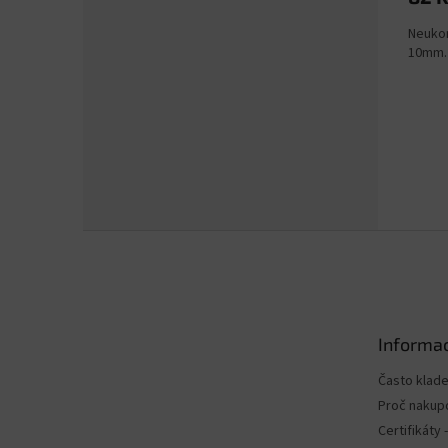
5,0
Neukon
z
10mm. 
5
hvězdi
Z
á
p
a
t
Informac
í
Často klad
Proč nakup
Certifikáty