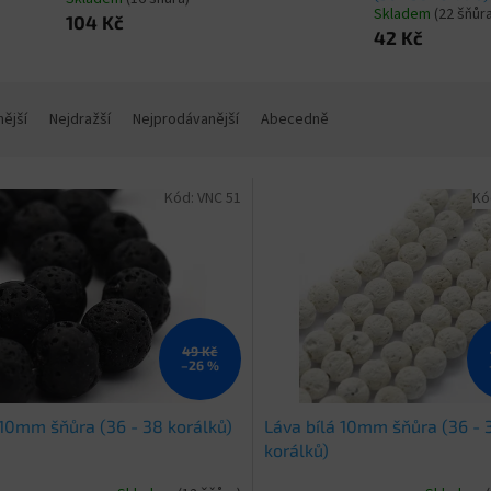
Skladem
(22 šňůr
104 Kč
42 Kč
nější
Nejdražší
Nejprodávanější
Abecedně
Kód:
VNC 51
Kó
49 Kč
–26 %
10mm šňůra (36 - 38 korálků)
Láva bílá 10mm šňůra (36 - 
korálků)