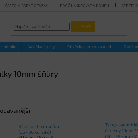
ČASTO KLADENÉ OTÁZKY
PROČ NAKUPOVAT V DOMELI
CERTIFIK
HLEDAT
 minerálů
Navlékací jehly
Přívěsky nerezová ocel
Obchod
álky 10mm šňůry
odávanější
Tyrkys syntetick
Růženín 10mm šňůra
červený 10mm š
(36 - 38 korálků)
(36 - 38 korálků)
Skladem
(16 šňůra)