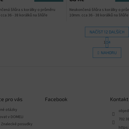
5,0
čená šňůra s korálky o průměru
Neukončená šňůra s korálky o prů
z
cca 36 - 38 korálků na šňůře
10mm. cca 36 - 38 korálků na šňůře
5
ček.
hvězdiček.
NAČÍST 12 DALŠÍCH
S
1
4
O
t
r
v
NAHORU
á
l
n
á
k
d
o
a
v
c
á
í
n
p
í
r
e pro vás
Facebook
Kontakt
v
k
ené otázky
y
objed
v
ovat v DOMELI
702 3
ý
 - Znalecké posudky
p
https