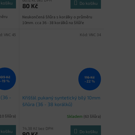
 košíku
Do košíku
80 Kč
měru
Neukončená šňůra s korálky o průměru
10mm. cca 36 - 38 korálků na šňůře
d:
VNC 45
Kód:
VNC 34
109 Kč
116 Kč
–19 %
–22 %
(36 -
Křišťál pukaný syntetický bílý 10mm
šňůra (36 - 38 korálků)
(10 šňůra)
Skladem
(63 šňůra)
74,38 Kč bez DPH
 košíku
Do košíku
90 Kč