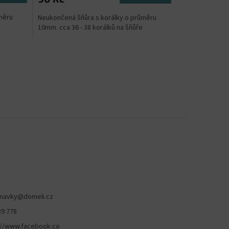
měru
Neukončená šňůra s korálky o průměru
10mm. cca 36 - 38 korálků na šňůře
navky
@
domeli.cz
89 778
://www.facebook.co