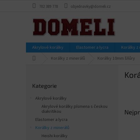
Přejít
702 389 778
objednavky@domeli.cz
na
obsah
Akrylové korálky
Elastomer a lycra
Korálky z
Domů
Korálky z minerálů
Korálky 10mm šňůry
P
Kor
o
Přeskočit
s
Kategorie
kategorie
t
r
Akrylové korálky
a
Akrylové korálky písmena s českou
n
Nejpr
diakritikou
n
Elastomer a lycra
í
Korálky z minerálů
p
Heishi korálky
a