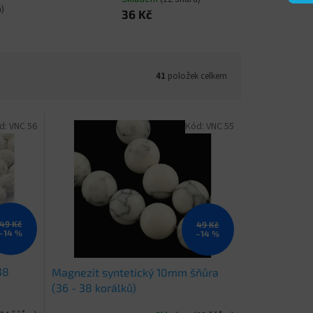
a)
36 Kč
41
položek celkem
d:
VNC 56
Kód:
VNC 55
49 Kč
49 Kč
–14 %
–14 %
38
Magnezit syntetický 10mm šňůra
(36 - 38 korálků)