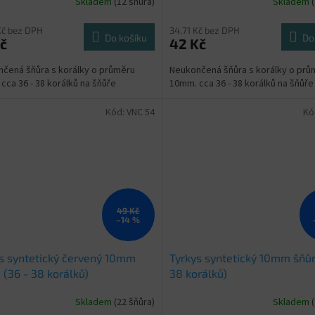
Skladem
(12 šňůra)
Skladem
Kč bez DPH
34,71 Kč bez DPH
Do košíku
Do
č
42 Kč
čená šňůra s korálky o průměru
Neukončená šňůra s korálky o prů
cca 36 - 38 korálků na šňůře
10mm. cca 36 - 38 korálků na šňůře
Kód:
VNC 54
Kó
49 Kč
–14 %
s syntetický červený 10mm
Tyrkys syntetický 10mm šňůr
 (36 - 38 korálků)
38 korálků)
Skladem
(22 šňůra)
Skladem