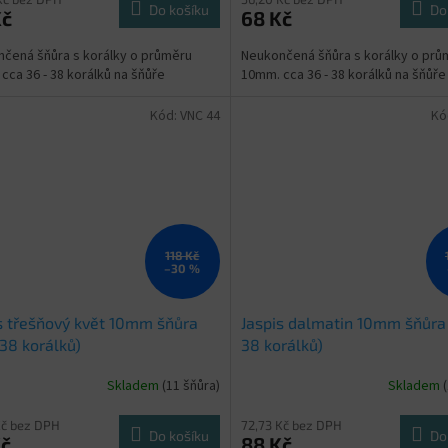
Do košíku
Do
Kč
68 Kč
čená šňůra s korálky o průměru
Neukončená šňůra s korálky o prů
cca 36 - 38 korálků na šňůře
10mm. cca 36 - 38 korálků na šňůře
Kód:
VNC 44
Kó
118 Kč
–30 %
s třešňový květ 10mm šňůra
Jaspis dalmatin 10mm šňůra 
 38 korálků)
38 korálků)
Skladem
(11 šňůra)
Skladem
rné
Průměrné
cení
hodnocení
ktu
produktu
Kč bez DPH
72,73 Kč bez DPH
Do košíku
Do
Kč
88 Kč
je