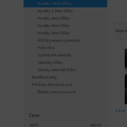
n
Korálky 10mm šňůry
e
Korálky 2-3mm šňůry
l
Korálky 4mm šňůry
Ř
Korálky 6mm šňůry
a
Nejlev
Korálky 8mm šňůry
z
Křišťál pukaný syntetický
e
Perly říční
V
n
ý
í
Syntetické minerály
p
p
Valounky šňůry
i
r
Zlomky minerálů šňůry
s
o
Navlékací jehly
p
d
Přívěsky nerezová ocel
r
u
o
Řetízky nerezová ocel
k
d
t
u
ů
Láva 
k
Cena
t
ů
36
Kč
660
Kč