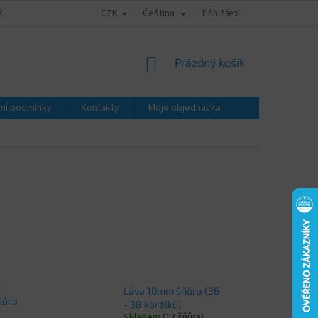
CZK
Čeština
ÁTY - ZNALECKÉ POSUDKY
OBCHODNÍ PODMÍNKY
Přihlášení
PODMÍNKY OCHRA
NÁKUPNÍ
Prázdný košík
KOŠÍK
ní podmínky
Kontakty
Moje objednávka
ý
Láva 10mm šňůra (36
ňůra
- 38 korálků)
Skladem
(12 šňůra)