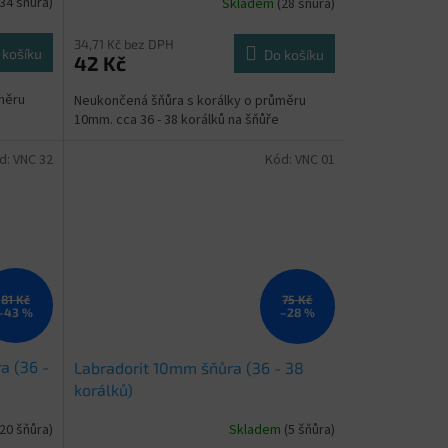
(34 šňůra)
Skladem
(28 šňůra)
34,71 Kč bez DPH
 košíku
Do košíku
42 Kč
měru
Neukončená šňůra s korálky o průměru
10mm. cca 36 - 38 korálků na šňůře
d:
VNC 32
Kód:
VNC 01
81 Kč
75 Kč
–43 %
–28 %
a (36 -
Labradorit 10mm šňůra (36 - 38
korálků)
(20 šňůra)
Skladem
(5 šňůra)