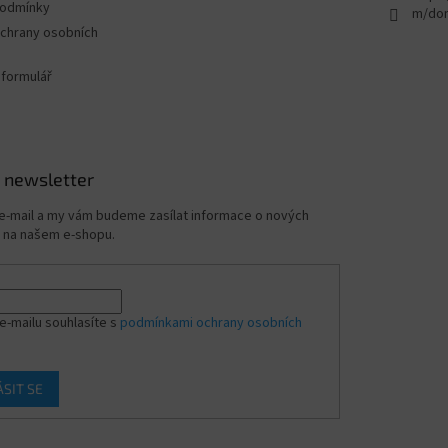
podmínky
i
m/dom
s
chrany osobních
u
 formulář
 newsletter
 e-mail a my vám budeme zasílat informace o nových
 na našem e-shopu.
e-mailu souhlasíte s
podmínkami ochrany osobních
ÁSIT SE