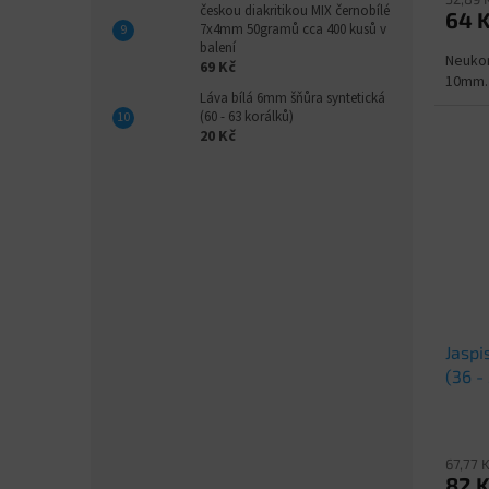
českou diakritikou MIX černobílé
64 
7x4mm 50gramů cca 400 kusů v
balení
Neukon
69 Kč
10mm. 
Láva bílá 6mm šňůra syntetická
(60 - 63 korálků)
20 Kč
Jaspi
(36 -
Průmě
hodno
produ
67,77 
82 
je