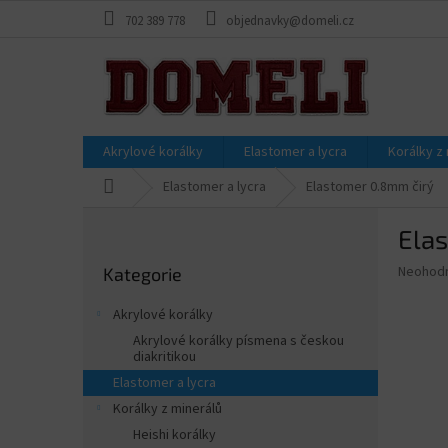
Přejít
702 389 778
objednavky@domeli.cz
na
obsah
Akrylové korálky
Elastomer a lycra
Korálky z
Domů
Elastomer a lycra
Elastomer 0.8mm čirý
P
Ela
o
Přeskočit
s
Průměr
Neohod
Kategorie
kategorie
t
hodnoce
r
produkt
Akrylové korálky
a
je
Akrylové korálky písmena s českou
0,0
n
diakritikou
z
n
Elastomer a lycra
5
í
hvězdič
Korálky z minerálů
p
Heishi korálky
a