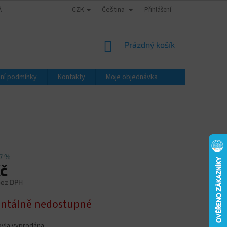
CZK
Čeština
ÁTY - ZNALECKÉ POSUDKY
OBCHODNÍ PODMÍNKY
Přihlášení
PODMÍNKY OCHRA
NÁKUPNÍ
Prázdný košík
KOŠÍK
ní podmínky
Kontakty
Moje objednávka
7 %
Kč
bez DPH
tálně nedostupné
byla vyprodána…