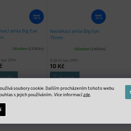
24 Kč
22 Kč
–50 %
–54 %
kací jehla Big Eye
Navlékací jehla Big Eye
mm
75mm
Skladem
(1336 ks)
Skladem
(1404 ks)
č bez DPH
8,26 Kč bez DPH
č
10 Kč
o košíku
Do košíku
oužívá soubory cookie. Dalším procházením tohoto webu
ací jehla s velkým okem
Navlékací jehla s velkým okem
ouhlas s jejich používáním.. Více informací
zde
.
í
s
Podobné (16)
Diskuze