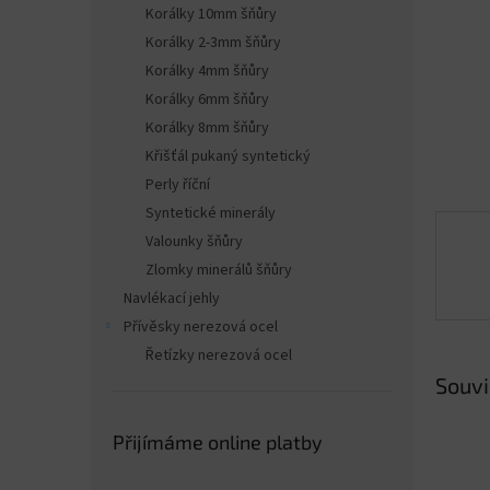
n
Korálky 10mm šňůry
e
Korálky 2-3mm šňůry
l
Korálky 4mm šňůry
Korálky 6mm šňůry
Korálky 8mm šňůry
Křišťál pukaný syntetický
Perly říční
Syntetické minerály
Valounky šňůry
Zlomky minerálů šňůry
Navlékací jehly
Přívěsky nerezová ocel
Řetízky nerezová ocel
Souvi
Přijímáme online platby