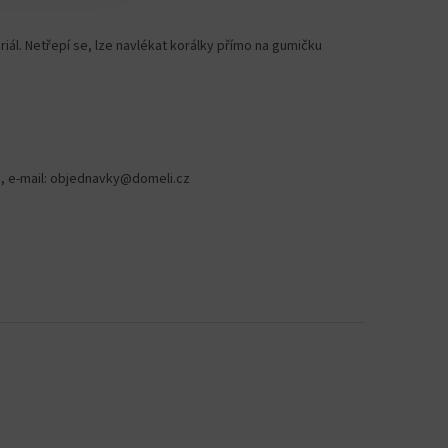
iál. Netřepí se, lze navlékat korálky přímo na gumičku
78, e-mail: objednavky@domeli.cz