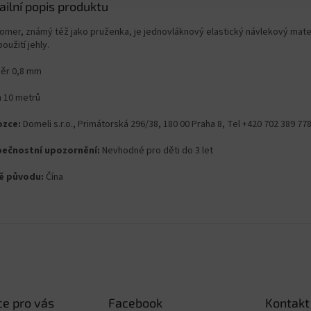
ailní popis produktu
tomer, známý též jako pruženka, je jednovláknový elastický návlekový mater
oužití jehly.
ěr 0,8 mm
n 10 metrů
zce:
Domeli s.r.o., Primátorská 296/38, 180 00 Praha 8, Tel +420 702 389 7
ečnostní upozornění:
Nevhodné pro děti do 3 let
ě původu:
Čína
e pro vás
Facebook
Kontakt