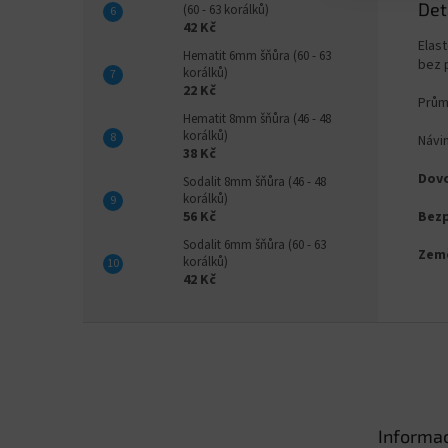
Det
(60 - 63 korálků)
42 Kč
Elas
Hematit 6mm šňůra (60 - 63
bez p
korálků)
22 Kč
Prům
Hematit 8mm šňůra (46 - 48
korálků)
Návi
38 Kč
Dovo
Sodalit 8mm šňůra (46 - 48
korálků)
Bezp
56 Kč
Sodalit 6mm šňůra (60 - 63
Zem
korálků)
42 Kč
Z
á
p
a
t
Informac
í