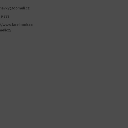
navky
@
domeli.cz
89 778
://www.facebook.co
elicz/