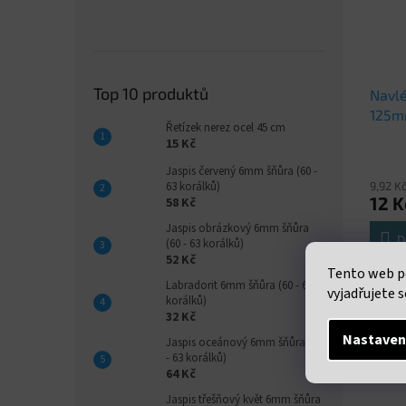
Top 10 produktů
Navlé
125
Řetízek nerez ocel 45 cm
15 Kč
Jaspis červený 6mm šňůra (60 -
9,92 K
63 korálků)
12 K
58 Kč
Jaspis obrázkový 6mm šňůra
D
(60 - 63 korálků)
52 Kč
Tento web p
Navlék
Labradorit 6mm šňůra (60 - 63
vyjadřujete s
korálků)
32 Kč
Nastaven
Jaspis oceánový 6mm šňůra (60
Popi
- 63 korálků)
64 Kč
Jaspis třešňový květ 6mm šňůra