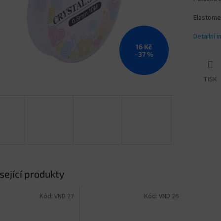
Elastomer
Detailní 
16 Kč
–37 %
TISK
sející produkty
Kód:
VND 27
Kód:
VND 26