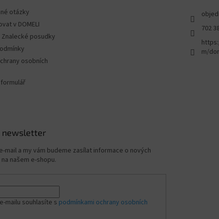
ené otázky
objed
ovat v DOMELI
702 3
 - Znalecké posudky
https
podmínky
m/dom
chrany osobních
 formulář
 newsletter
 e-mail a my vám budeme zasílat informace o nových
 na našem e-shopu.
e-mailu souhlasíte s
podmínkami ochrany osobních