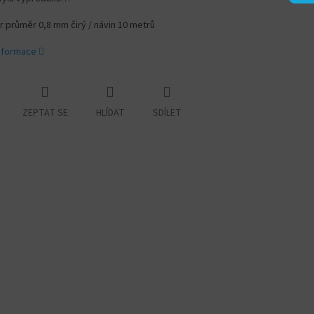
 průměr 0,8 mm čirý / návin 10 metrů
informace
ZEPTAT SE
HLÍDAT
SDÍLET