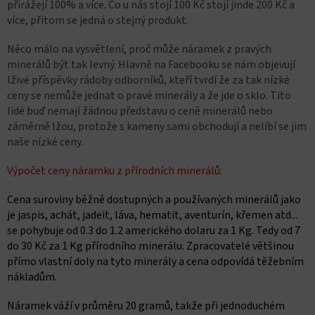
přirážejí 100% a více. Co u nás stojí 100 Kč stojí jinde 200 Kč a
více, přitom se jedná o stejný produkt.
Něco málo na vysvětlení, proč může náramek z pravých
minerálů být tak levný. Hlavně na Facebooku se nám objevují
lživé příspěvky rádoby odborníků, kteří tvrdí že za tak nízké
ceny se nemůže jednat o pravé minerály a že jde o sklo. Tito
lidé buď nemají žádnou představu o ceně minerálů nebo
záměrně lžou, protože s kameny sami obchodují a nelíbí se jim
naše nízké ceny.
Výpočet ceny náramku z přírodních minerálů:
Cena suroviny běžně dostupných a používaných minerálů jako
je jaspis, achát, jadeit, láva, hematit, aventurín, křemen atd...
se pohybuje od 0.3 do 1.2 amerického dolaru za 1 Kg. Tedy od 7
do 30 Kč za 1 Kg přírodního minerálu. Zpracovatelé většinou
přímo vlastní doly na tyto minerály a cena odpovídá těžebním
nákladům.
Náramek váží v průměru 20 gramů, takže při jednoduchém