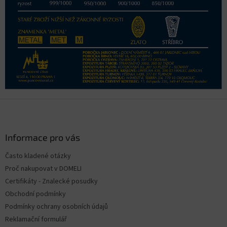
Z
á
p
a
Informace pro vás
t
Často kladené otázky
í
Proč nakupovat v DOMELI
Certifikáty - Znalecké posudky
Obchodní podmínky
Podmínky ochrany osobních údajů
Reklamační formulář