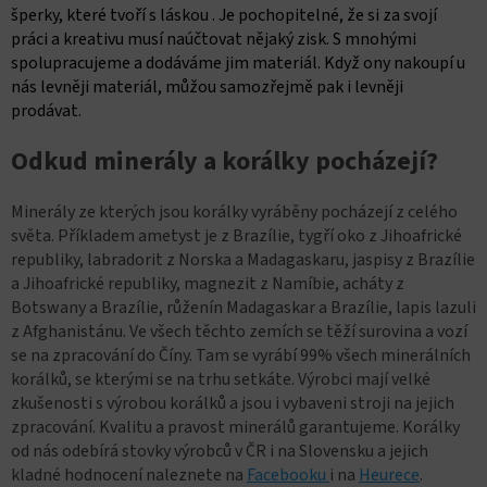
šperky, které tvoří s láskou . Je pochopitelné, že si za svojí
práci a kreativu musí naúčtovat nějaký zisk. S mnohými
spolupracujeme a dodáváme jim materiál. Když ony nakoupí u
nás levněji materiál, můžou samozřejmě pak i levněji
prodávat.
Odkud minerály a korálky pocházejí?
Minerály ze kterých jsou korálky vyráběny pocházejí z celého
světa. Příkladem ametyst je z Brazílie, tygří oko z Jihoafrické
republiky, labradorit z Norska a Madagaskaru, jaspisy z Brazílie
a Jihoafrické republiky, magnezit z Namíbie, acháty z
Botswany a Brazílie, růženín Madagaskar a Brazílie, lapis lazuli
z Afghanistánu. Ve všech těchto zemích se těží surovina a vozí
se na zpracování do Číny. Tam se vyrábí 99% všech minerálních
korálků, se kterými se na trhu setkáte. Výrobci mají velké
zkušenosti s výrobou korálků a jsou i vybaveni stroji na jejich
zpracování. Kvalitu a pravost minerálů garantujeme. Korálky
od nás odebírá stovky výrobců v ČR i na Slovensku a jejich
kladné hodnocení naleznete na
Facebooku
i na
Heurece
.