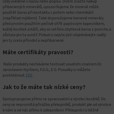
vždy uvedené v názvu nebo popisu. Dobře zvažte nákup
přibarvených minerálů, upozorňujeme že minerál může
pouštět barvu při kontaktu s potem nebo chemikálií
(například mýdlem). Také doporučujeme barvené minerály
před prvním použitím pečlivě otřít papírovým kapesníkem,
každý korálek zvlášť, aby se setřela zbytková barva z povrchu a
zůstala jen ta uvnitř. Pokud si nejste jisti objednávejte raději
jen ty zcela přírodní a nepřibarvené.
Máte certifikáty pravosti?
Naše produkty necháváme testovat soudním znalcem Dr.
Jaroslavem Hyršlem, F.G.G., E.G. Posudky si můžete
prohlédnout
ZDE
.
Jak to že máte tak nízké ceny?
Spolupracujeme přímo se zpracovateli a výrobci korálků. Do
ceny se nepromítá přirážka překupníků, produkt jde od výrobce
k nám a od nás přímo k zákazníkovi. Překupníci si běžně