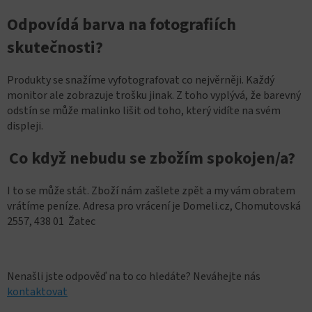
Odpovídá barva na fotografiích
skutečnosti?
Produkty se snažíme vyfotografovat co nejvěrněji. Každý
monitor ale zobrazuje trošku jinak. Z toho vyplývá, že barevný
odstín se může malinko lišit od toho, který vidíte na svém
displeji.
Co když nebudu se zbožím spokojen/a?
I to se může stát. Zboží nám zašlete zpět a my vám obratem
vrátíme peníze. Adresa pro vrácení je Domeli.cz, Chomutovská
2557, 438 01 Žatec
Nenašli jste odpověď na to co hledáte? Neváhejte nás
kontaktovat