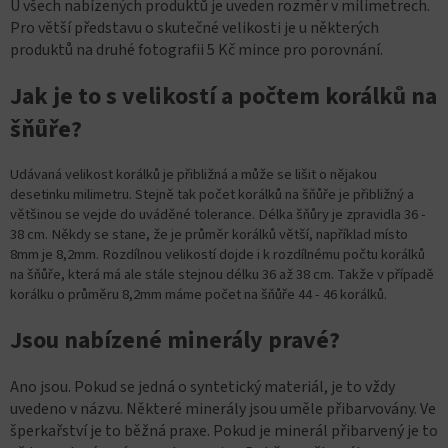
U všech nabízených produktů je uveden rozměr v milimetrech.
Pro větší představu o skutečné velikosti je u některých
produktů na druhé fotografii 5 Kč mince pro porovnání.
Jak je to s velikostí a počtem korálků na
šňůře?
Udávaná velikost korálků je přibližná a může se lišit o nějakou
desetinku milimetru. Stejně tak počet korálků na šňůře je přibližný a
většinou se vejde do uváděné tolerance. Délka šňůry je zpravidla 36 -
38 cm. Někdy se stane, že je průměr korálků větší, například místo
8mm je 8,2mm. Rozdílnou velikostí dojde i k rozdílnému počtu korálků
na šňůře, která má ale stále stejnou délku 36 až 38 cm. Takže v případě
korálku o průměru 8,2mm máme počet na šňůře 44 - 46 korálků.
Jsou nabízené minerály pravé?
Ano jsou. Pokud se jedná o syntetický materiál, je to vždy
uvedeno v názvu. Některé minerály jsou uměle přibarvovány. Ve
šperkařství je to běžná praxe. Pokud je minerál přibarvený je to