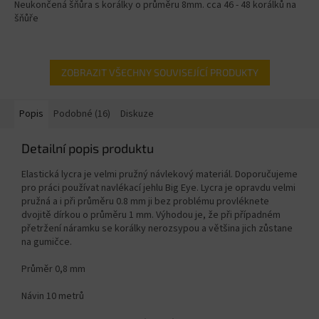
Neukončená šňůra s korálky o průměru 8mm. cca 46 - 48 korálků na
šňůře
ZOBRAZIT VŠECHNY SOUVISEJÍCÍ PRODUKTY
Popis
Podobné (16)
Diskuze
Detailní popis produktu
Elastická lycra je velmi pružný návlekový materiál. Doporučujeme
pro práci používat navlékací jehlu Big Eye. Lycra je opravdu velmi
pružná a i při průměru 0.8 mm ji bez problému provléknete
dvojitě dírkou o průměru 1 mm. Výhodou je, že při případném
přetržení náramku se korálky nerozsypou a většina jich zůstane
na gumičce.
Průměr 0,8 mm
Návin 10 metrů