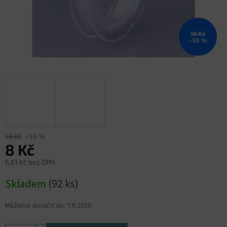
18 Kč
–55 %
18 Kč
–55 %
8 Kč
6,61 Kč bez DPH
Měrná
Skladem
(92 ks)
cena:
Můžeme doručit do:
7.8.2026