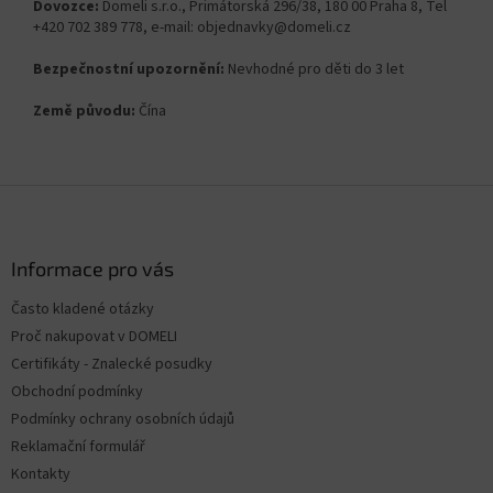
Dovozce:
Domeli s.r.o., Primátorská 296/38, 180 00 Praha 8, Tel
+420 702 389 778, e-mail: objednavky@domeli.cz
Bezpečnostní upozornění:
Nevhodné pro děti do 3 let
Země původu:
Čína
Z
á
p
a
Informace pro vás
t
Často kladené otázky
í
Proč nakupovat v DOMELI
Certifikáty - Znalecké posudky
Obchodní podmínky
Podmínky ochrany osobních údajů
Reklamační formulář
Kontakty