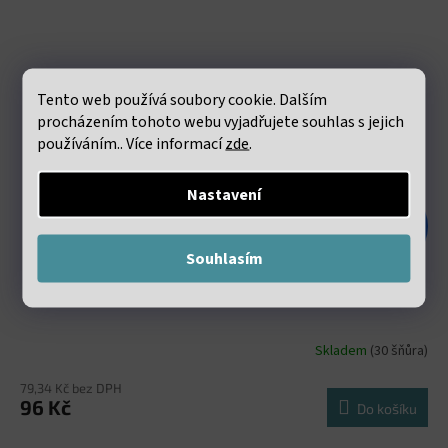
Tento web používá soubory cookie. Dalším
procházením tohoto webu vyjadřujete souhlas s jejich
používáním.. Více informací
zde
.
Nastavení
126 Kč
–23 %
Souhlasím
Achát černý matný 8mm šňůra (46 - 48 korálků)
Skladem
(30 šňůra)
79,34 Kč bez DPH
96 Kč
Do košíku