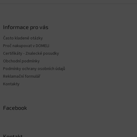
Z
á
p
a
Informace pro vás
t
Často kladené otázky
í
Proč nakupovat v DOMELI
Certifikáty - Znalecké posudky
Obchodní podmínky
Podmínky ochrany osobních údajů
Reklamační formulář
Kontakty
Facebook
Kontakt