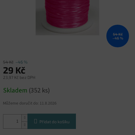
54 Kč
–46 %
54 Kč
–46 %
29 Kč
23,97 Kč bez DPH
Měrná
Skladem
(352 ks)
cena:
Můžeme doručit do:
11.8.2026
Přidat do košíku