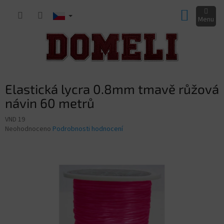
Přejít
NÁKUP
na
obsah
KOŠÍK
Elastická lycra 0.8mm tmavě růžová
návin 60 metrů
VND 19
Průměrné
Neohodnoceno
Podrobnosti hodnocení
hodnocení
produktu
je
0,0
z
5
hvězdiček.