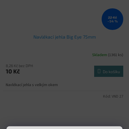
22 Kč
–54 %
Navlékací jehla Big Eye 75mm
Skladem
(1361 ks)
8,26 Kč bez DPH
10 Kč
Do košíku
Navlékací jehla s velkým okem
Kód:
VND 27