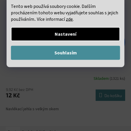
Tento web používá soubory cookie. Dalším
procházením tohoto webu vyjadřujete souhlas s jejich
používáním.. Více informací
zde
.
Nastavení
24 Kč
–50 %
Souhlasím
Navlékací jehla Big Eye 125mm
Skladem
(1321 ks)
9,92 Kč bez DPH
12 Kč
Do košíku
Navlékací jehla s velkým okem