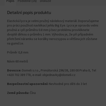
Popis
Podobné (16)
Diskuze
Detailní popis produktu
Elastická lycra je velmi pružný návlekový materiál. Doporučujeme
pro práci používat navlékací jehlu Big Eye. Lycra je opravdu velmi
pružná a i při průměru 0.8 mm ji bez problému provléknete
dvojitě dírkou o průměru 1 mm. Výhodou je, že při případném
přetržení náramku se korálky nerozsypou a většina jich zůstane
na gumičce.
Průměr 0,8 mm
Návin 60 metrů
Dovozce:
Domeli s.r.o., Primátorská 296/38, 180 00 Praha 8, Tel
+420 702 389 778, e-mail: objednavky@domeli.cz
Bezpečnostní upozornění:
Nevhodné pro děti do 3 let
Země původu:
Čína