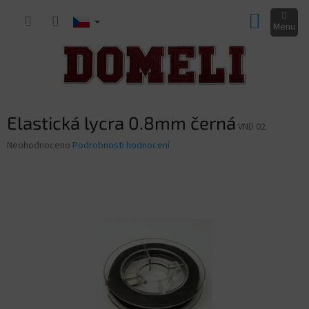
Přejít
NÁKUP
na
obsah
KOŠÍK
Elastická lycra 0.8mm černá
VND 02
Průměrné
Neohodnoceno
Podrobnosti hodnocení
hodnocení
produktu
je
0,0
z
5
hvězdiček.