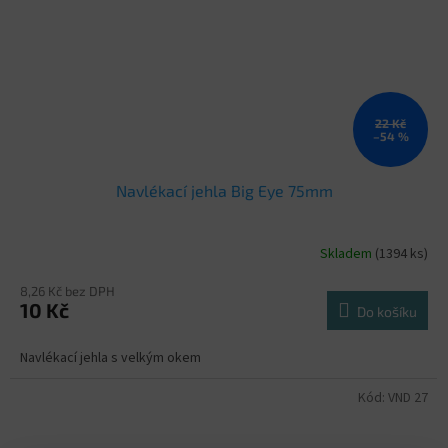
22 Kč
–54 %
Navlékací jehla Big Eye 75mm
Skladem
(1394 ks)
8,26 Kč bez DPH
10 Kč
Do košíku
Navlékací jehla s velkým okem
Kód:
VND 27