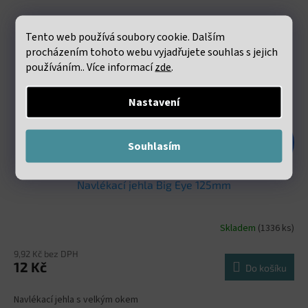
Tento web používá soubory cookie. Dalším
procházením tohoto webu vyjadřujete souhlas s jejich
používáním.. Více informací
zde
.
Nastavení
24 Kč
Souhlasím
–50 %
Navlékací jehla Big Eye 125mm
Skladem
(1336 ks)
9,92 Kč bez DPH
12 Kč
Do košíku
Navlékací jehla s velkým okem