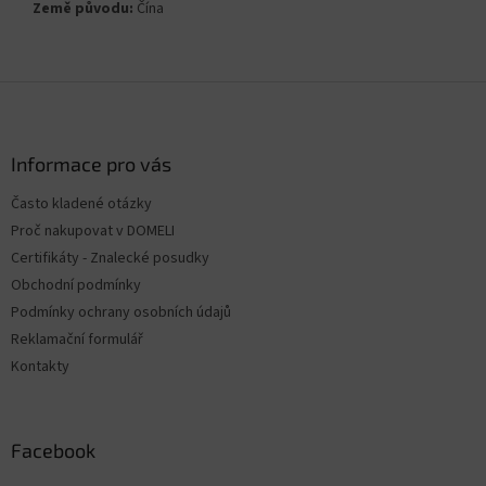
Země původu:
Čína
Z
á
p
a
Informace pro vás
t
Často kladené otázky
í
Proč nakupovat v DOMELI
Certifikáty - Znalecké posudky
Obchodní podmínky
Podmínky ochrany osobních údajů
Reklamační formulář
Kontakty
Facebook