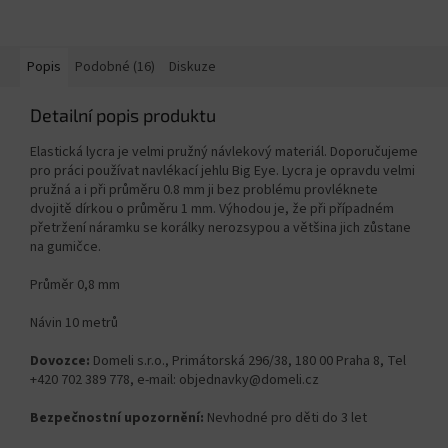
Popis
Podobné (16)
Diskuze
Detailní popis produktu
Elastická lycra je velmi pružný návlekový materiál. Doporučujeme
pro práci používat navlékací jehlu Big Eye. Lycra je opravdu velmi
pružná a i při průměru 0.8 mm ji bez problému provléknete
dvojitě dírkou o průměru 1 mm. Výhodou je, že při případném
přetržení náramku se korálky nerozsypou a většina jich zůstane
na gumičce.
Průměr 0,8 mm
Návin 10 metrů
Dovozce:
Domeli s.r.o., Primátorská 296/38, 180 00 Praha 8, Tel
+420 702 389 778, e-mail: objednavky@domeli.cz
Bezpečnostní upozornění:
Nevhodné pro děti do 3 let