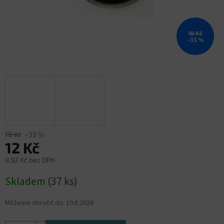
18 Kč
–33 %
18 Kč
–33 %
12 Kč
9,92 Kč bez DPH
Měrná
Skladem
(37 ks)
cena:
Můžeme doručit do:
10.8.2026