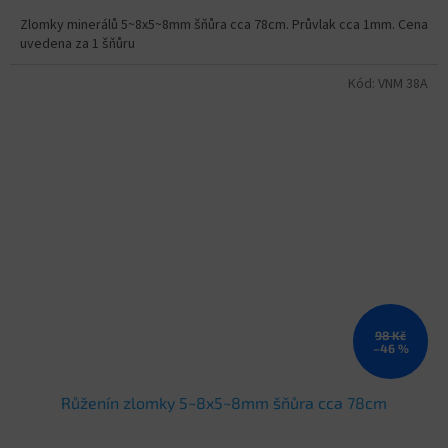
Zlomky minerálů 5~8x5~8mm šňůra cca 78cm. Průvlak cca 1mm. Cena
uvedena za 1 šňůru
Kód:
VNM 38A
98 Kč
–46 %
Růženín zlomky 5~8x5~8mm šňůra cca 78cm