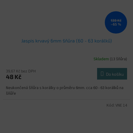
138 Kč
–65 %
Jaspis krvavý 6mm šňůra (60 - 63 korálků)
Skladem
(13 šňůra)
39,67 Kč bez DPH
Do košíku
48 Kč
Neukončená šňůra s korálky o průměru 6mm. cca 60 - 63 korálků na
šňůře
Kód:
VNE 14