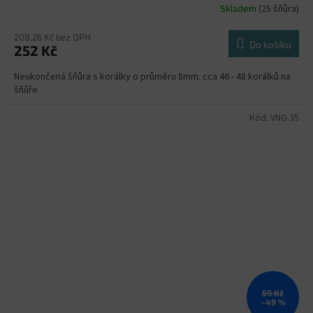
Skladem
(25 šňůra)
208,26 Kč bez DPH
Do košíku
252 Kč
Neukončená šňůra s korálky o průměru 8mm. cca 46 - 48 korálků na
šňůře
Kód:
VNG 35
59 Kč
–49 %