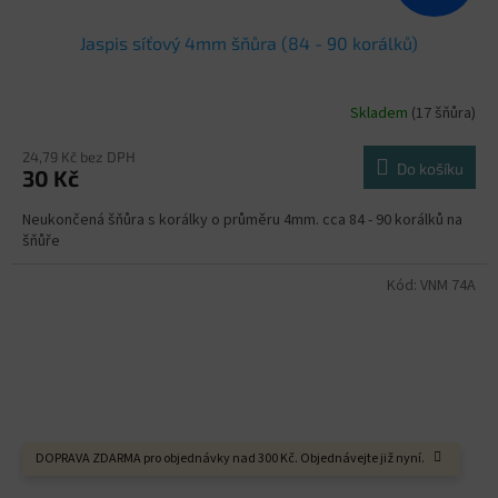
Jaspis síťový 4mm šňůra (84 - 90 korálků)
Skladem
(17 šňůra)
24,79 Kč bez DPH
Do košíku
30 Kč
Neukončená šňůra s korálky o průměru 4mm. cca 84 - 90 korálků na
šňůře
Kód:
VNM 74A
DOPRAVA ZDARMA pro objednávky nad 300 Kč. Objednávejte již nyní.