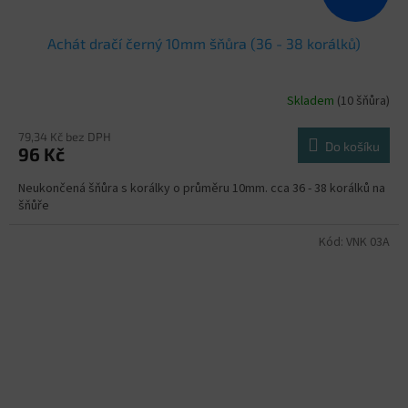
Achát dračí černý 10mm šňůra (36 - 38 korálků)
Skladem
(10 šňůra)
79,34 Kč bez DPH
Do košíku
96 Kč
Neukončená šňůra s korálky o průměru 10mm. cca 36 - 38 korálků na
šňůře
Kód:
VNK 03A