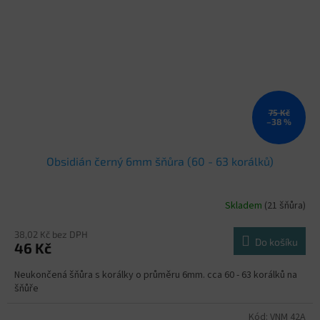
75 Kč
–38 %
Obsidián černý 6mm šňůra (60 - 63 korálků)
Skladem
(21 šňůra)
38,02 Kč bez DPH
Do košíku
46 Kč
Neukončená šňůra s korálky o průměru 6mm. cca 60 - 63 korálků na
šňůře
Kód:
VNM 42A