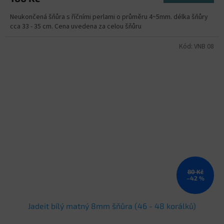
Neukončená šňůra s říčními perlami o průměru 4~5mm. délka šňůry
cca 33 - 35 cm. Cena uvedena za celou šňůru
Kód:
VNB 08
80 Kč
–42 %
Jadeit bílý matný 8mm šňůra (46 - 48 korálků)