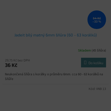
54 Kč
–33 %
Jadeit bílý matný 6mm šňůra (60 - 63 korálků)
Skladem
(45 šňůra)
Průměrné
hodnocení
produktu
29,75 Kč bez DPH
Do košíku
36 Kč
je
5,0
Neukončená šňůra s korálky o průměru 6mm. cca 60 - 63 korálků na
z
šňůře
5
hvězdiček.
Kód:
VNB 13