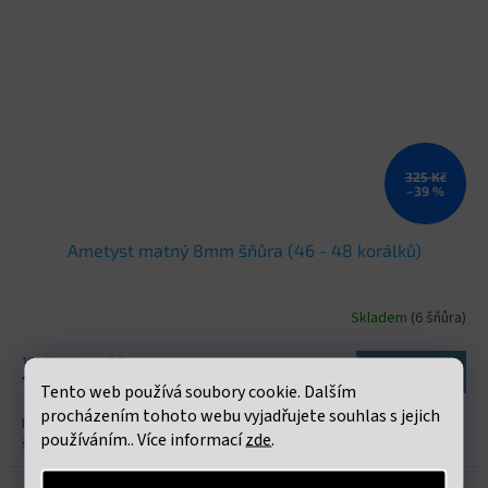
325 Kč
–39 %
Ametyst matný 8mm šňůra (46 - 48 korálků)
Skladem
(6 šňůra)
161,98 Kč bez DPH
Do košíku
196 Kč
Tento web používá soubory cookie. Dalším
procházením tohoto webu vyjadřujete souhlas s jejich
Neukončená šňůra s korálky o průměru 8mm. cca 46 - 48 korálků na
používáním.. Více informací
zde
.
šňůře
Kód:
VNM 83A