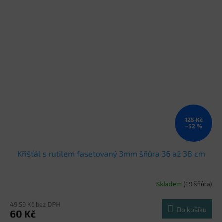
125 Kč
–52 %
Křišťál s rutilem fasetovaný 3mm šňůra 36 až 38 cm
Skladem
(19 šňůra)
49,59 Kč bez DPH
Do košíku
60 Kč