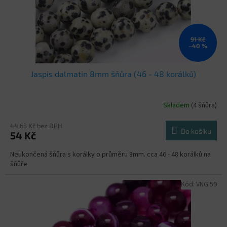
91 Kč
–40 %
Jaspis dalmatin 8mm šňůra (46 - 48 korálků)
Skladem
(4 šňůra)
44,63 Kč bez DPH
Do košíku
54 Kč
Neukončená šňůra s korálky o průměru 8mm. cca 46 - 48 korálků na
šňůře
Kód:
VNG 59