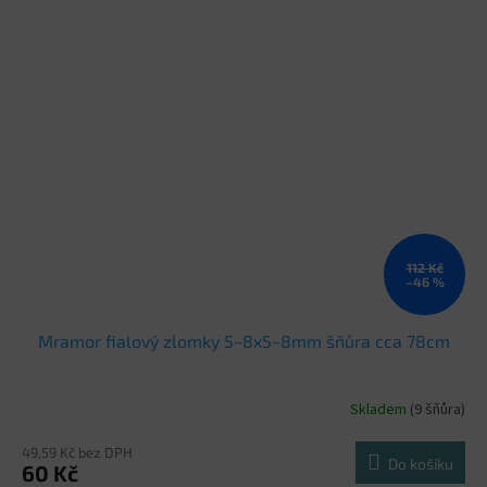
112 Kč
–46 %
Mramor fialový zlomky 5~8x5~8mm šňůra cca 78cm
Skladem
(9 šňůra)
49,59 Kč bez DPH
Do košíku
60 Kč