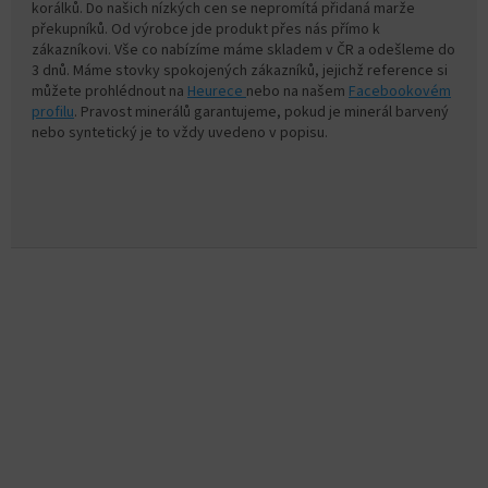
korálků. Do našich nízkých cen se nepromítá přidaná marže
překupníků. Od výrobce jde produkt přes nás přímo k
zákazníkovi. Vše co nabízíme máme skladem v ČR a odešleme do
3 dnů. Máme stovky spokojených zákazníků, jejichž reference si
můžete prohlédnout na
Heurece
nebo na našem
Facebookovém
profilu
. Pravost minerálů garantujeme, pokud je minerál barvený
nebo syntetický je to vždy uvedeno v popisu.