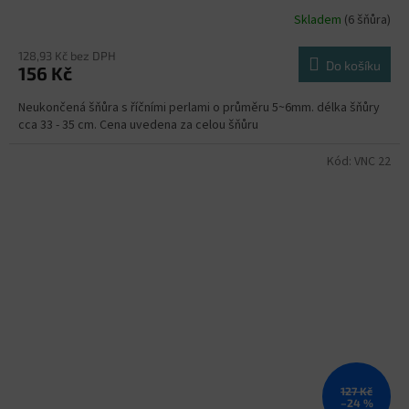
Skladem
(6 šňůra)
128,93 Kč bez DPH
Do košíku
156 Kč
Neukončená šňůra s říčními perlami o průměru 5~6mm. délka šňůry
cca 33 - 35 cm. Cena uvedena za celou šňůru
Kód:
VNC 22
127 Kč
–24 %