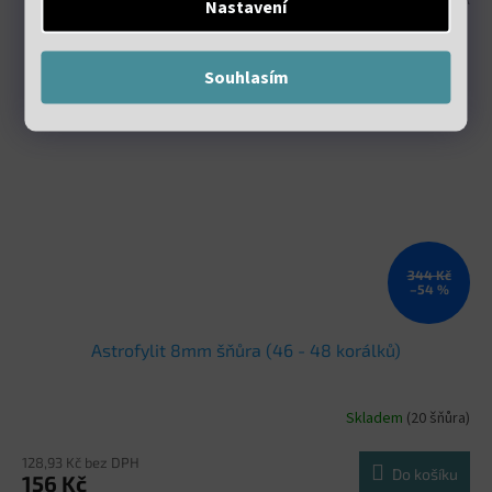
Nastavení
Souhlasím
344 Kč
–54 %
Astrofylit 8mm šňůra (46 - 48 korálků)
Skladem
(20 šňůra)
128,93 Kč bez DPH
Do košíku
156 Kč