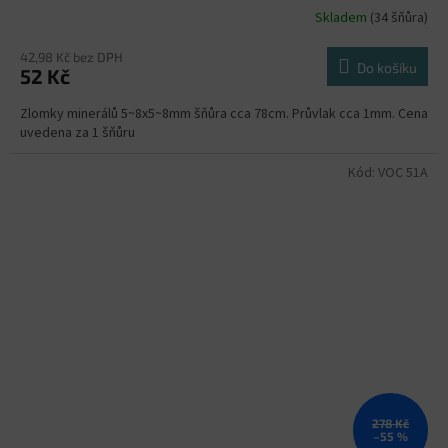
Skladem
(34 šňůra)
42,98 Kč bez DPH
Do košíku
52 Kč
Zlomky minerálů 5~8x5~8mm šňůra cca 78cm. Průvlak cca 1mm. Cena
uvedena za 1 šňůru
Kód:
VOC 51A
278 Kč
–55 %