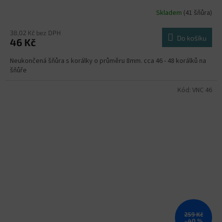
Skladem
(41 šňůra)
38,02 Kč bez DPH
Do košíku
46 Kč
Neukončená šňůra s korálky o průměru 8mm. cca 46 - 48 korálků na
šňůře
Kód:
VNC 46
259 Kč
–40 %