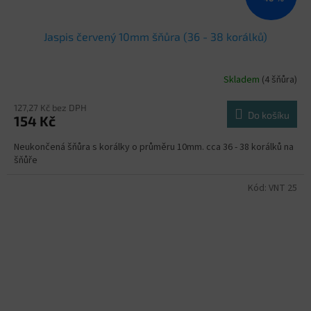
Jaspis červený 10mm šňůra (36 - 38 korálků)
Skladem
(4 šňůra)
Průměrné
hodnocení
produktu
127,27 Kč bez DPH
Do košíku
154 Kč
je
5,0
Neukončená šňůra s korálky o průměru 10mm. cca 36 - 38 korálků na
z
šňůře
5
hvězdiček.
Kód:
VNT 25