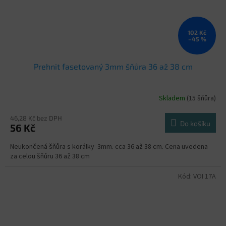
102 Kč
–45 %
Prehnit fasetovaný 3mm šňůra 36 až 38 cm
Skladem
(15 šňůra)
46,28 Kč bez DPH
Do košíku
56 Kč
Neukončená šňůra s korálky 3mm. cca 36 až 38 cm. Cena uvedena
za celou šňůru 36 až 38 cm
Kód:
VOI 17A