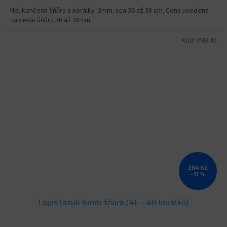
Neukončená šňůra s korálky 3mm. cca 36 až 38 cm. Cena uvedena
za celou šňůru 36 až 38 cm
Kód:
VNB 45
284 Kč
–11 %
Lapis lazuli 8mm šňůra (46 - 48 korálků)