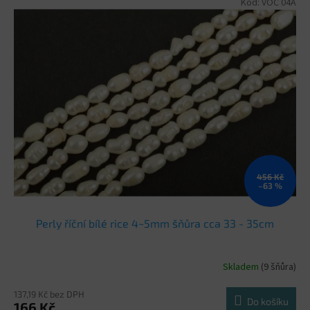
Kód:
VOC 04A
456 Kč
–63 %
Perly říční bílé rice 4~5mm šňůra cca 33 - 35cm
Skladem
(9 šňůra)
137,19 Kč bez DPH
Do košíku
166 Kč