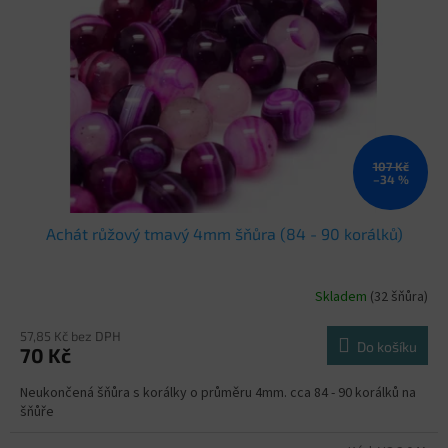
107 Kč
–34 %
Achát růžový tmavý 4mm šňůra (84 - 90 korálků)
Skladem
(32 šňůra)
57,85 Kč bez DPH
Do košíku
70 Kč
Neukončená šňůra s korálky o průměru 4mm. cca 84 - 90 korálků na
šňůře