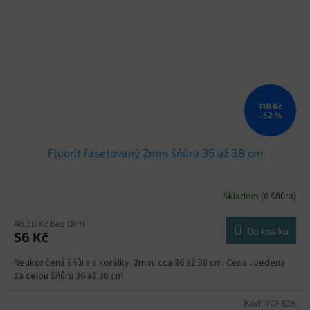
118 Kč
–52 %
Fluorit fasetovaný 2mm šňůra 36 až 38 cm
Skladem
(6 šňůra)
46,28 Kč bez DPH
Do košíku
56 Kč
Neukončená šňůra s korálky 2mm. cca 36 až 38 cm. Cena uvedena
za celou šňůru 36 až 38 cm
Kód:
VOI 62A