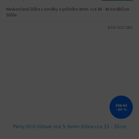
Neukončená šňůra s korálky o průměru 8mm. cca 46 - 48 korálků na
šňůře
Kód:
VOC 08A
396 Kč
–60 %
Perly říční růžové rice 5~6mm šňůra cca 33 - 35cm