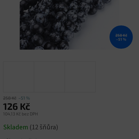
258 Kč
–51 %
258 Kč
–51 %
126 Kč
104,13 Kč bez DPH
Měrná
Skladem
(12 šňůra)
cena: