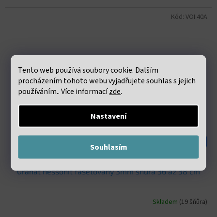
Kód:
VOI 40A
Tento web používá soubory cookie. Dalším
procházením tohoto webu vyjadřujete souhlas s jejich
používáním.. Více informací
zde
.
Nastavení
169 Kč
–53 %
Souhlasím
Granát hessonit fasetovaný 3mm šňůra 36 až 38 cm
Skladem
(19 šňůra)