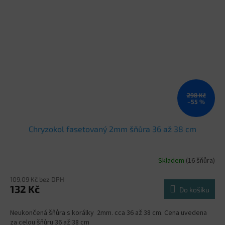
298 Kč
–55 %
Chryzokol fasetovaný 2mm šňůra 36 až 38 cm
Skladem
(16 šňůra)
109,09 Kč bez DPH
132 Kč
Do košíku
Neukončená šňůra s korálky 2mm. cca 36 až 38 cm. Cena uvedena
za celou šňůru 36 až 38 cm