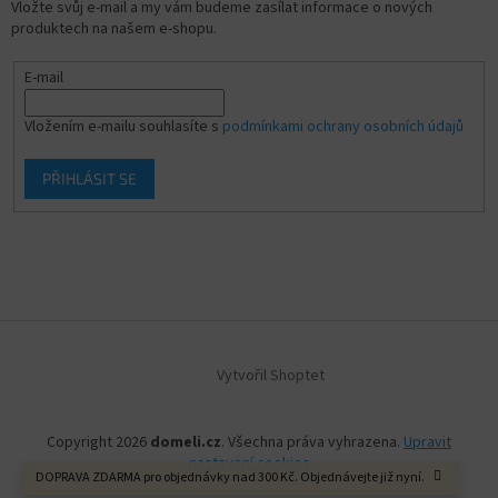
Vložte svůj e-mail a my vám budeme zasílat informace o nových
produktech na našem e-shopu.
E-mail
Vložením e-mailu souhlasíte s
podmínkami ochrany osobních údajů
PŘIHLÁSIT SE
Vytvořil Shoptet
Copyright 2026
domeli.cz
. Všechna práva vyhrazena.
Upravit
nastavení cookies
DOPRAVA ZDARMA pro objednávky nad 300 Kč. Objednávejte již nyní.