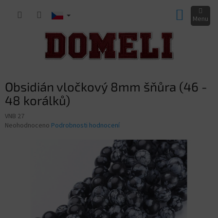
Přejít
NÁKUP
na
obsah
KOŠÍK
Obsidián vločkový 8mm šňůra (46 -
48 korálků)
VNB 27
Průměrné
Neohodnoceno
Podrobnosti hodnocení
hodnocení
produktu
je
0,0
z
5
hvězdiček.