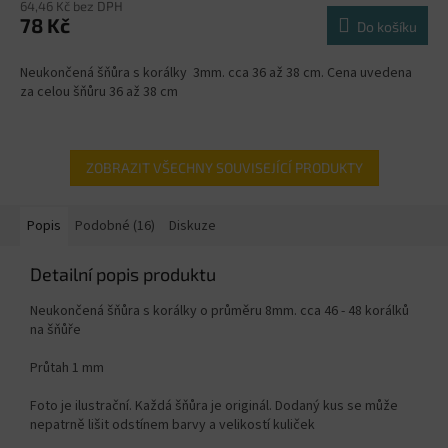
64,46 Kč bez DPH
78 Kč
Do košíku
Neukončená šňůra s korálky 3mm. cca 36 až 38 cm. Cena uvedena
za celou šňůru 36 až 38 cm
ZOBRAZIT VŠECHNY SOUVISEJÍCÍ PRODUKTY
Popis
Podobné (16)
Diskuze
Detailní popis produktu
Neukončená šňůra s korálky o průměru 8mm. cca 46 - 48 korálků
na šňůře
Průtah 1 mm
Foto je ilustrační. Každá šňůra je originál. Dodaný kus se může
nepatrně lišit odstínem barvy a velikostí kuliček