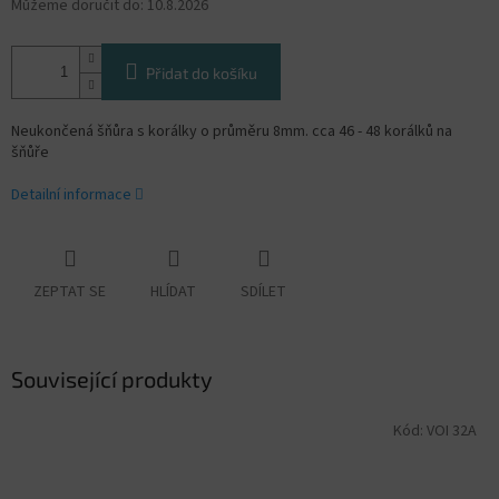
Můžeme doručit do:
10.8.2026
Přidat do košíku
Neukončená šňůra s korálky o průměru 8mm. cca 46 - 48 korálků na
šňůře
Detailní informace
ZEPTAT SE
HLÍDAT
SDÍLET
Související produkty
Kód:
VOI 32A