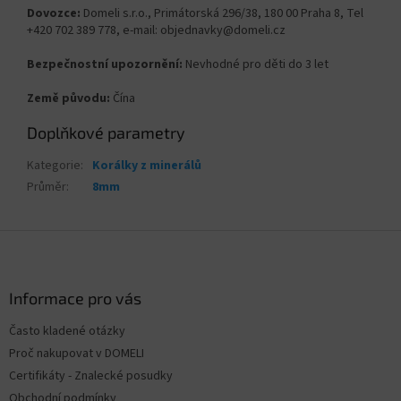
Dovozce:
Domeli s.r.o., Primátorská 296/38, 180 00 Praha 8, Tel
+420 702 389 778, e-mail: objednavky@domeli.cz
Bezpečnostní upozornění:
Nevhodné pro děti do 3 let
Země původu:
Čína
Doplňkové parametry
Kategorie
:
Korálky z minerálů
Průměr
:
8mm
Z
á
p
a
Informace pro vás
t
Často kladené otázky
í
Proč nakupovat v DOMELI
Certifikáty - Znalecké posudky
Obchodní podmínky