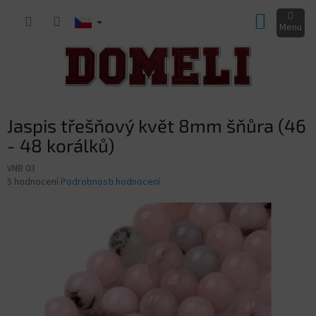
Přejít
NÁKUP
na
obsah
KOŠÍK
Jaspis třešňový květ 8mm šňůra (46
- 48 korálků)
VNB 03
Průměrné
5 hodnocení
Podrobnosti hodnocení
hodnocení
produktu
je
3,2
z
5
hvězdiček.