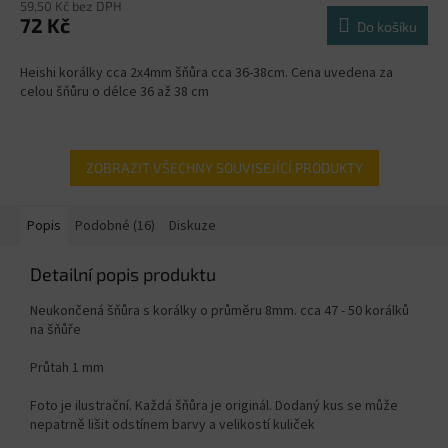
59,50 Kč bez DPH
72 Kč
Do košíku
Heishi korálky cca 2x4mm šňůra cca 36-38cm. Cena uvedena za
celou šňůru o délce 36 až 38 cm
ZOBRAZIT VŠECHNY SOUVISEJÍCÍ PRODUKTY
Popis
Podobné (16)
Diskuze
Detailní popis produktu
Neukončená šňůra s korálky o průměru 8mm. cca 47 - 50 korálků
na šňůře
Průtah 1 mm
Foto je ilustrační. Každá šňůra je originál. Dodaný kus se může
nepatrně lišit odstínem barvy a velikostí kuliček