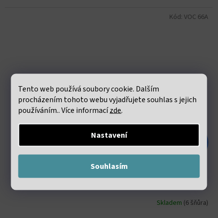
Kód:
VOC 66A
Tento web používá soubory cookie. Dalším
procházením tohoto webu vyjadřujete souhlas s jejich
používáním.. Více informací
zde
.
Nastavení
278 Kč
–74 %
Souhlasím
Tyrkys africký Heishi korálky cca 2x4mm šňůra cca 36-
38cm
Skladem
(6 šňůra)