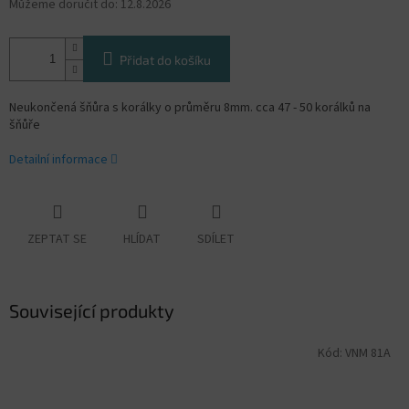
Můžeme doručit do:
12.8.2026
Přidat do košíku
Neukončená šňůra s korálky o průměru 8mm. cca 47 - 50 korálků na
šňůře
Detailní informace
ZEPTAT SE
HLÍDAT
SDÍLET
Související produkty
Kód:
VNM 81A