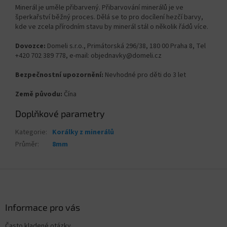
Minerál je uměle přibarvený. Přibarvování minerálů je ve
šperkařství běžný proces. Dělá se to pro docílení hezčí barvy,
kde ve zcela přírodním stavu by minerál stál o několik řádů více.
Dovozce:
Domeli s.r.o., Primátorská 296/38, 180 00 Praha 8, Tel
+420 702 389 778, e-mail: objednavky@domeli.cz
Bezpečnostní upozornění:
Nevhodné pro děti do 3 let
Země původu:
Čína
Doplňkové parametry
Kategorie
:
Korálky z minerálů
Průměr
:
8mm
Z
á
p
a
Informace pro vás
t
Často kladené otázky