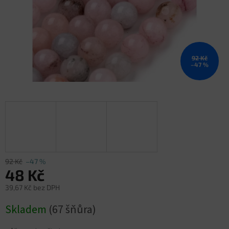
92 Kč
–47 %
92 Kč
–47 %
48 Kč
39,67 Kč bez DPH
Měrná
Skladem
(67 šňůra)
cena: