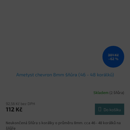
301 Kč
–62 %
Ametyst chevron 8mm šňůra (46 - 48 korálků)
Skladem
(2 šňůra)
92,56 Kč bez DPH
112 Kč
Do košíku
Neukončená šňůra s korálky o průměru 8mm. cca 46 - 48 korálků na
šňůře