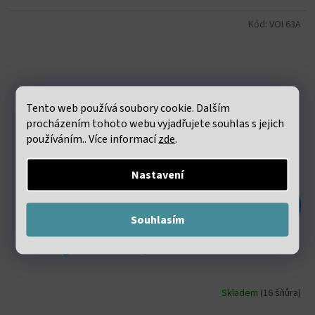
Kód:
VOI 63A
Tento web používá soubory cookie. Dalším
procházením tohoto webu vyjadřujete souhlas s jejich
používáním.. Více informací
zde
.
Nastavení
179 Kč
–43 %
Souhlasím
Morganit fasetovaný 3mm šňůra 36 až 38 cm
Skladem
(16 šňůra)