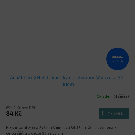
187 Kč
–55 %
Achát černý Heishi korálky cca 2x4mm šňůra cca 36-
38cm
Skladem
(4 šňůra)
69,42 Kč bez DPH
84 Kč
Do košíku
Heishi korálky cca 2x4mm šňůra cca 36-38cm. Cena uvedena za
celou šňůru o délce 36 až 38 cm