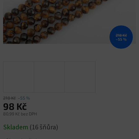
218 Kč
–55 %
218 Kč
–55 %
98 Kč
80,99 Kč bez DPH
Měrná
Skladem
(16 šňůra)
cena: