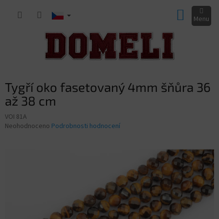
Přejít
NÁKUP
na
obsah
KOŠÍK
Tygří oko fasetovaný 4mm šňůra 36
až 38 cm
VOI 81A
Průměrné
Neohodnoceno
Podrobnosti hodnocení
hodnocení
produktu
je
0,0
z
5
hvězdiček.