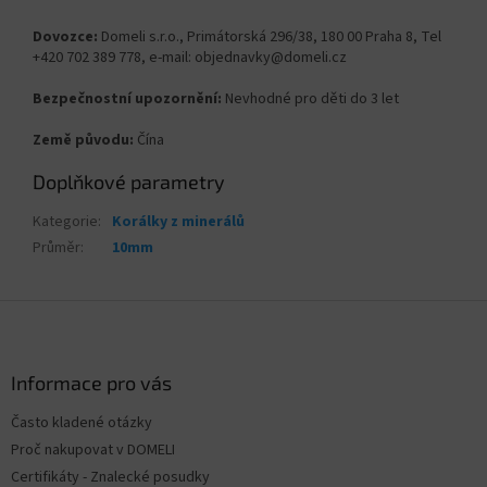
Dovozce:
Domeli s.r.o., Primátorská 296/38, 180 00 Praha 8, Tel
+420 702 389 778, e-mail: objednavky@domeli.cz
Bezpečnostní upozornění:
Nevhodné pro děti do 3 let
Země původu:
Čína
Doplňkové parametry
Kategorie
:
Korálky z minerálů
Průměr
:
10mm
Z
á
p
a
Informace pro vás
t
Často kladené otázky
í
Proč nakupovat v DOMELI
Certifikáty - Znalecké posudky