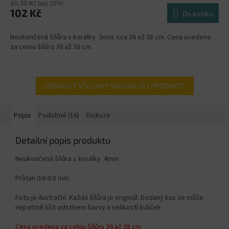
84,30 Kč bez DPH
102 Kč
Do košíku
Neukončená šňůra s korálky 3mm. cca 36 až 38 cm. Cena uvedena
za celou šňůru 36 až 38 cm
ZOBRAZIT VŠECHNY SOUVISEJÍCÍ PRODUKTY
Popis
Podobné (16)
Diskuze
Detailní popis produktu
Neukončená šňůra s korálky 4mm
Průtah 0.6-0.8 mm
Foto je ilustrační. Každá šňůra je originál. Dodaný kus se může
nepatrně lišit odstínem barvy a velikostí kuliček
Cena uvedena za celou šňůru 36 až 38 cm