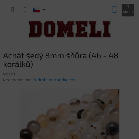
Přejít
NÁKUP
na
obsah
KOŠÍK
Achát šedý 8mm šňůra (46 - 48
korálků)
VNB 61
Průměrné
Neohodnoceno
Podrobnosti hodnocení
hodnocení
produktu
je
0,0
z
5
hvězdiček.