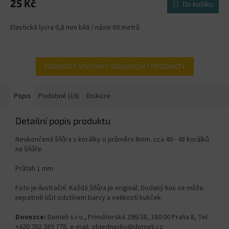
25 Kč
Do košíku
Elastická lycra 0,8 mm bílá / návin 60 metrů
ZOBRAZIT VŠECHNY SOUVISEJÍCÍ PRODUKTY
Popis
Podobné (16)
Diskuze
Detailní popis produktu
Neukončená šňůra s korálky o průměru 8mm. cca 46 - 48 korálků
na šňůře
Průtah 1 mm
Foto je ilustrační. Každá šňůra je originál. Dodaný kus se může
nepatrně lišit odstínem barvy a velikostí kuliček
Dovozce:
Domeli s.r.o., Primátorská 296/38, 180 00 Praha 8, Tel
+420 702 389 778, e-mail: objednavky@domeli.cz