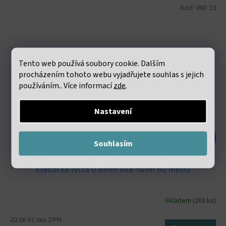
Kód:
VND 10
Tento web používá soubory cookie. Dalším
procházením tohoto webu vyjadřujete souhlas s jejich
používáním.. Více informací
zde
.
Nastavení
48 Kč
–47 %
Souhlasím
Elastická lycra 0.8mm bílá návin 60 metrů
Skladem
(203 ks)
20,66 Kč bez DPH