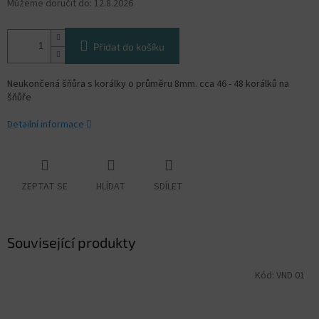
Můžeme doručit do:
12.8.2026
Přidat do košíku
Neukončená šňůra s korálky o průměru 8mm. cca 46 - 48 korálků na
šňůře
Detailní informace
ZEPTAT SE
HLÍDAT
SDÍLET
Související produkty
Kód:
VND 01