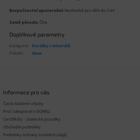
Bezpečnostní upozornění:
Nevhodné pro děti do 3 let
Země původu:
Čína
Doplňkové parametry
Kategorie
:
Korálky z minerálů
Průměr
:
8mm
Z
á
p
a
Informace pro vás
t
Často kladené otázky
í
Proč nakupovat v DOMELI
Certifikáty - Znalecké posudky
Obchodní podmínky
Podmínky ochrany osobních údajů