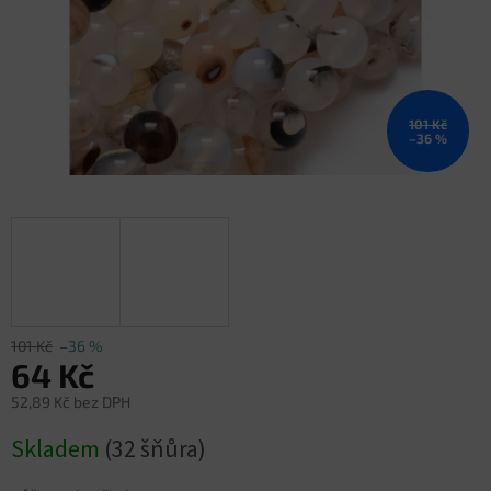
101 Kč
–36 %
101 Kč
–36 %
64 Kč
52,89 Kč bez DPH
Měrná
Skladem
(32 šňůra)
cena: