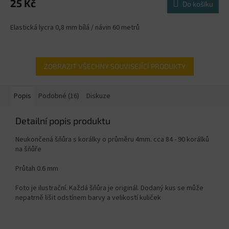
25 Kč
Do košíku
Elastická lycra 0,8 mm bílá / návin 60 metrů
ZOBRAZIT VŠECHNY SOUVISEJÍCÍ PRODUKTY
Popis
Podobné (16)
Diskuze
Detailní popis produktu
Neukončená šňůra s korálky o průměru 4mm. cca 84 - 90 korálků
na šňůře
Průtah 0.6 mm
Foto je ilustrační. Každá šňůra je originál. Dodaný kus se může
nepatrně lišit odstínem barvy a velikostí kuliček