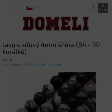
Přejít
NÁKUP
na
obsah
KOŠÍK
Jaspis síťový 4mm šňůra (84 - 90
korálků)
VNG 35
Průměrné
Neohodnoceno
Podrobnosti hodnocení
hodnocení
produktu
je
0,0
z
5
hvězdiček.