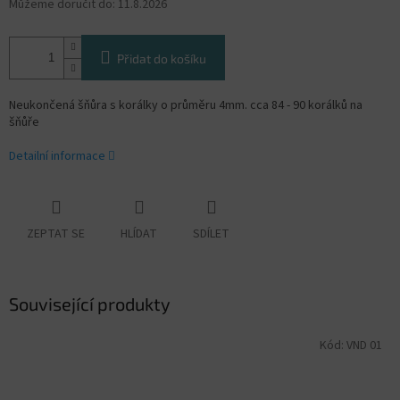
Můžeme doručit do:
11.8.2026
Přidat do košíku
Neukončená šňůra s korálky o průměru 4mm. cca 84 - 90 korálků na
šňůře
Detailní informace
ZEPTAT SE
HLÍDAT
SDÍLET
Související produkty
Kód:
VND 01