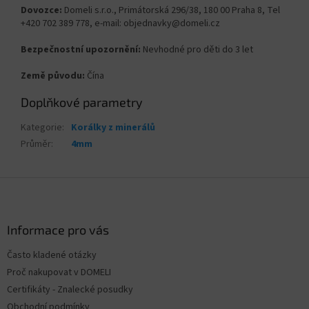
Dovozce:
Domeli s.r.o., Primátorská 296/38, 180 00 Praha 8, Tel
+420 702 389 778, e-mail: objednavky@domeli.cz
Bezpečnostní upozornění:
Nevhodné pro děti do 3 let
Země původu:
Čína
Doplňkové parametry
Kategorie
:
Korálky z minerálů
Průměr
:
4mm
Z
á
p
a
Informace pro vás
t
Často kladené otázky
í
Proč nakupovat v DOMELI
Certifikáty - Znalecké posudky
Obchodní podmínky