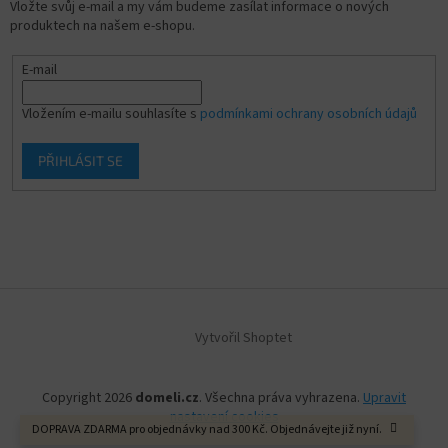
Vložte svůj e-mail a my vám budeme zasílat informace o nových
produktech na našem e-shopu.
E-mail
Vložením e-mailu souhlasíte s
podmínkami ochrany osobních údajů
PŘIHLÁSIT SE
Vytvořil Shoptet
Copyright 2026
domeli.cz
. Všechna práva vyhrazena.
Upravit
nastavení cookies
DOPRAVA ZDARMA pro objednávky nad 300 Kč. Objednávejte již nyní.