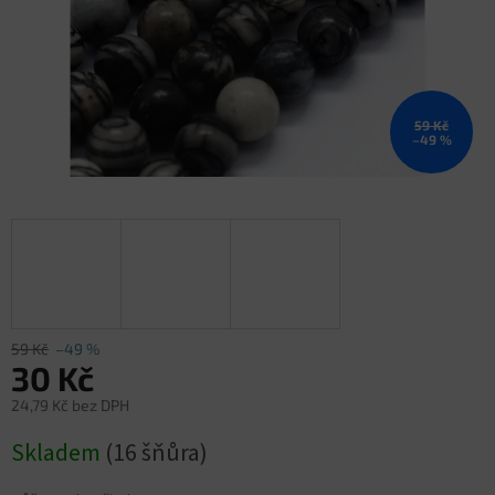
59 Kč
–49 %
59 Kč
–49 %
30 Kč
24,79 Kč bez DPH
Měrná
Skladem
(16 šňůra)
cena: