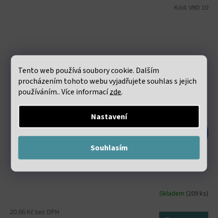
Kód:
VND 10
Tento web používá soubory cookie. Dalším
procházením tohoto webu vyjadřujete souhlas s jejich
používáním.. Více informací
zde
.
Nastavení
48 Kč
–47 %
Souhlasím
Elastická lycra 0.8mm bílá návin 60 metrů
Skladem
(209 ks)
20,66 Kč bez DPH