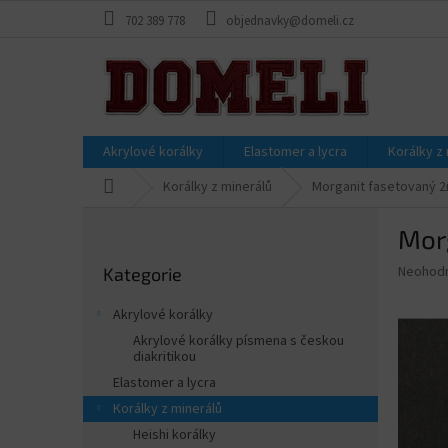
Přejít
702 389 778
objednavky@domeli.cz
na
obsah
Akrylové korálky
Elastomer a lycra
Korálky z
Domů
Korálky z minerálů
Morganit fasetovaný 2
P
Mor
o
Přeskočit
s
Průměr
Neohod
Kategorie
kategorie
t
hodnoce
r
produkt
Akrylové korálky
a
je
Akrylové korálky písmena s českou
0,0
n
diakritikou
z
n
Elastomer a lycra
5
í
hvězdič
Korálky z minerálů
p
Heishi korálky
a