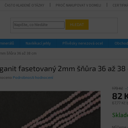
ČASTO KLADENÉ OTÁZKY
PROČ NAKUPOVAT V DOMELI
CERTIFIK
HLEDAT
 minerálů
Navlékací jehly
Přívěsky nerezová ocel
Obchod
mm šňůra 36 až 38 cm
ganit fasetovaný 2mm šňůra 36 až 38
né
noceno
Podrobnosti hodnocení
ní
u
179 Kč
–
82 
67,77 Kč
Měrná
Skla
ek.
cena:
Můžeme d