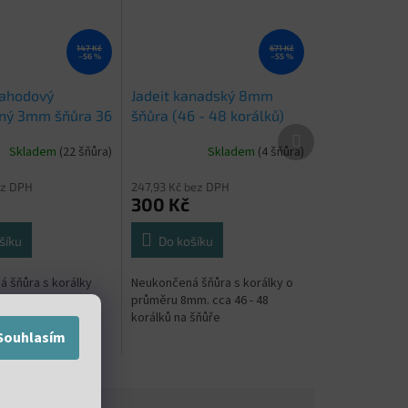
147 Kč
671 Kč
–56 %
–55 %
jahodový
Jadeit kanadský 8mm
ný 3mm šňůra 36
šňůra (46 - 48 korálků)
Další
produkt
Skladem
(22 šňůra)
Skladem
(4 šňůra)
ez DPH
247,93 Kč bez DPH
300 Kč
šíku
Do košíku
 šňůra s korálky
Neukončená šňůra s korálky o
6 až 38 cm. Cena
průměru 8mm. cca 46 - 48
 celou šňůru 36 až
korálků na šňůře
Souhlasím