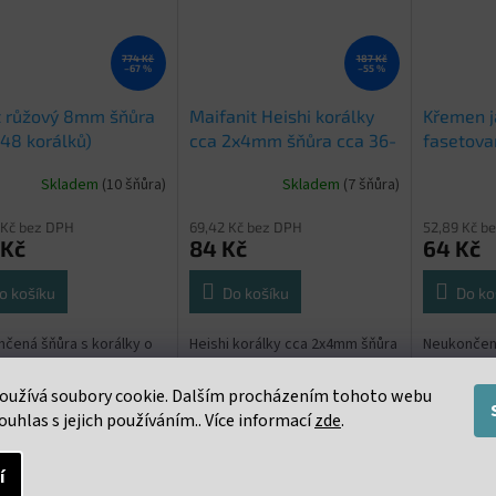
774 Kč
187 Kč
–67 %
–55 %
t růžový 8mm šňůra
Maifanit Heishi korálky
Křemen 
 48 korálků)
cca 2x4mm šňůra cca 36-
fasetova
38cm
až 38 cm
Skladem
(10 šňůra)
Skladem
(7 šňůra)
 Kč bez DPH
69,42 Kč bez DPH
52,89 Kč b
 Kč
84 Kč
64 Kč
o košíku
Do košíku
Do ko
čená šňůra s korálky o
Heishi korálky cca 2x4mm šňůra
Neukončená
u 8mm. cca 46 - 48
cca 36-38cm. Cena uvedena za
3mm. cca 3
ů na šňůře
celou šňůru o délce 36 až 38 cm
uvedena za
oužívá soubory cookie. Dalším procházením tohoto webu
38 cm
ouhlas s jejich používáním.. Více informací
zde
.
í
s
Podobné (16)
Diskuze