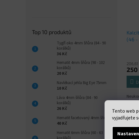
Top 10 produktů
Kalci
(46 -
Tygří oko 4mm šňůra (84 - 90
korálků)
36 Kč
Hematit 4mm šňůra (98 - 102
206,61
korálků)
250
20 Kč
D
Navlékací jehla Big Eye 75mm
10 Kč
Neukon
Láva 4mm šňůra (84 - 90
průměr
korálků)
korálk
26 Kč
Tento web p
vyjadřujete s
Hematit facetovaný 4mm šňůra
40 Kč
Hematit 6mm šňůra (60 - 63
Nastaven
korálků)
Popi