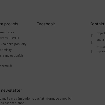
e pro vás
Facebook
Kontakt
ené otázky
objed
ovat v DOMELI
702 3
 - Znalecké posudky
https
podmínky
m/dom
chrany osobních
 formulář
 newsletter
 e-mail a my vám budeme zasílat informace o nových
 na našem e-shopu.