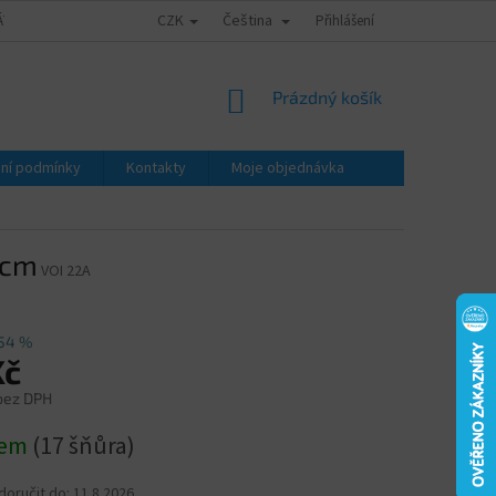
CZK
Čeština
ÁTY - ZNALECKÉ POSUDKY
OBCHODNÍ PODMÍNKY
Přihlášení
PODMÍNKY OCHRA
NÁKUPNÍ
Prázdný košík
KOŠÍK
ní podmínky
Kontakty
Moje objednávka
 cm
VOI 22A
54 %
Kč
 bez DPH
dem
(17 šňůra)
oručit do:
11.8.2026