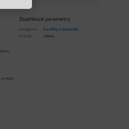
Doplňkové parametry
Kategorie
:
Korálky z minerálů
Průměr
:
10mm
stínem
, e-mail: