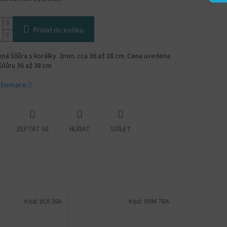
Přidat do košíku
ná šňůra s korálky 2mm. cca 36 až 38 cm. Cena uvedena
šňůru 36 až 38 cm
informace
ZEPTAT SE
HLÍDAT
SDÍLET
Kód:
VOI 36A
Kód:
VNM 78A