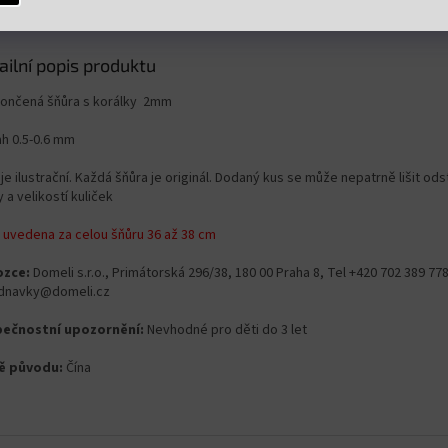
ailní popis produktu
ončená šňůra s korálky 2mm
ah 0.5-0.6 mm
je ilustrační. Každá šňůra je originál. Dodaný kus se může nepatrně lišit od
 a velikostí kuliček
 uvedena za celou šňůru 36 až 38 cm
zce:
Domeli s.r.o., Primátorská 296/38, 180 00 Praha 8, Tel +420 702 389 778
dnavky@domeli.cz
ečnostní upozornění:
Nevhodné pro děti do 3 let
ě původu:
Čína