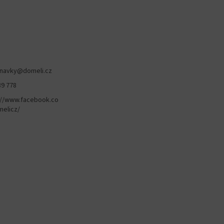
navky
@
domeli.cz
89 778
://www.facebook.co
elicz/