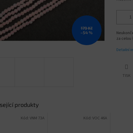
179 Kč
–54 %
Neukonče
za celou 
Detailní 
TISK
sející produkty
Kód:
VNM 73A
Kód:
VOC 46A