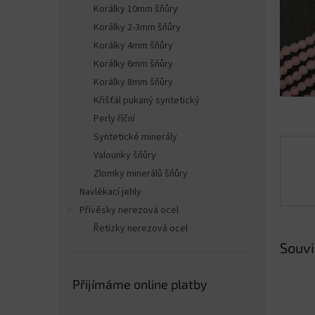
n
Korálky 10mm šňůry
e
Korálky 2-3mm šňůry
l
Korálky 4mm šňůry
Korálky 6mm šňůry
Korálky 8mm šňůry
Křišťál pukaný syntetický
Perly říční
Syntetické minerály
Valounky šňůry
Zlomky minerálů šňůry
Navlékací jehly
Přívěsky nerezová ocel
Řetízky nerezová ocel
Souvi
Přijímáme online platby