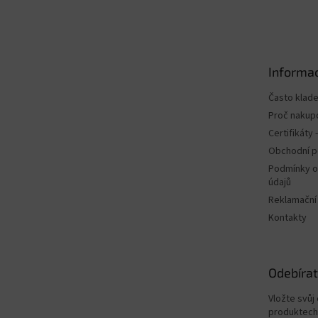
á
p
a
t
Informac
í
Často klad
Proč nakup
Certifikáty
Obchodní 
Podmínky o
údajů
Reklamační
Kontakty
Odebírat
Vložte svůj
produktech