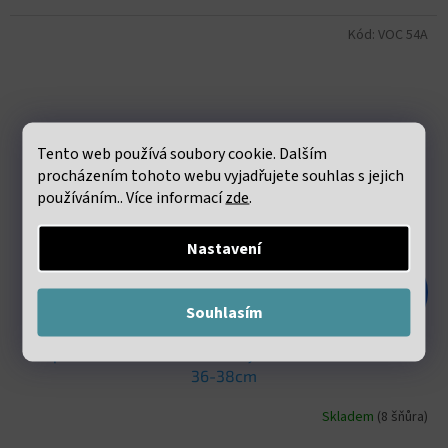
Kód:
VOC 54A
Tento web používá soubory cookie. Dalším
procházením tohoto webu vyjadřujete souhlas s jejich
používáním.. Více informací
zde
.
Nastavení
187 Kč
–55 %
Souhlasím
Jaspis dračí krev Heishi korálky cca 2x4mm šňůra cca
36-38cm
Skladem
(8 šňůra)