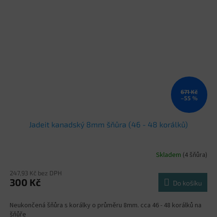
671 Kč
–55 %
Jadeit kanadský 8mm šňůra (46 - 48 korálků)
Skladem
(4 šňůra)
247,93 Kč bez DPH
300 Kč
Do košíku
Neukončená šňůra s korálky o průměru 8mm. cca 46 - 48 korálků na
šňůře