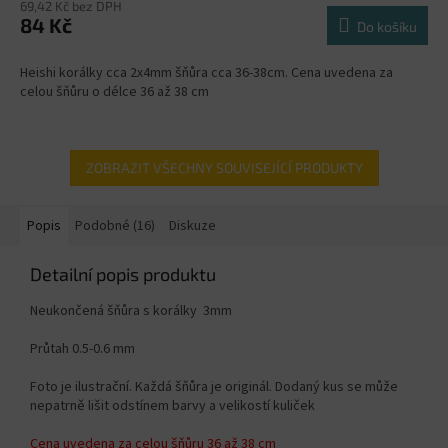
69,42 Kč bez DPH
84 Kč
Do košíku
Heishi korálky cca 2x4mm šňůra cca 36-38cm. Cena uvedena za
celou šňůru o délce 36 až 38 cm
ZOBRAZIT VŠECHNY SOUVISEJÍCÍ PRODUKTY
Popis
Podobné (16)
Diskuze
Detailní popis produktu
Neukončená šňůra s korálky 3mm
Průtah 0.5-0.6 mm
Foto je ilustrační. Každá šňůra je originál. Dodaný kus se může
nepatrně lišit odstínem barvy a velikostí kuliček
Cena uvedena za celou šňůru 36 až 38 cm