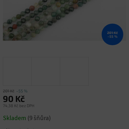
201 Kč
–55 %
201 Kč
–55 %
90 Kč
74,38 Kč bez DPH
Měrná
Skladem
(9 šňůra)
cena: