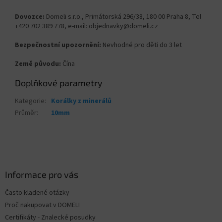
Dovozce:
Domeli s.r.o., Primátorská 296/38, 180 00 Praha 8, Tel
+420 702 389 778, e-mail: objednavky@domeli.cz
Bezpečnostní upozornění:
Nevhodné pro děti do 3 let
Země původu:
Čína
Doplňkové parametry
Kategorie
:
Korálky z minerálů
Průměr
:
10mm
Z
á
p
a
Informace pro vás
t
Často kladené otázky
í
Proč nakupovat v DOMELI
Certifikáty - Znalecké posudky