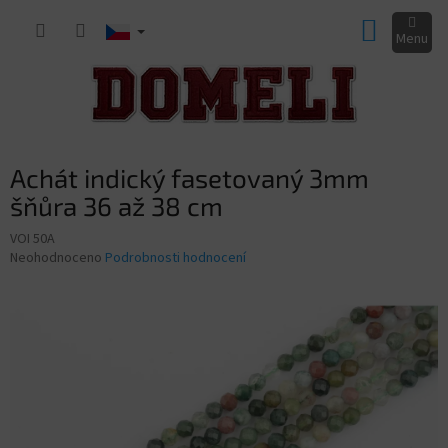
Přejít
NÁKUP
na
obsah
KOŠÍK
Achát indický fasetovaný 3mm
šňůra 36 až 38 cm
VOI 50A
Průměrné
Neohodnoceno
Podrobnosti hodnocení
hodnocení
produktu
je
0,0
z
5
hvězdiček.