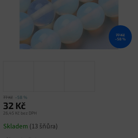
77 Kč
–58 %
77 Kč
–58 %
32 Kč
26,45 Kč bez DPH
Měrná
Skladem
(13 šňůra)
cena: