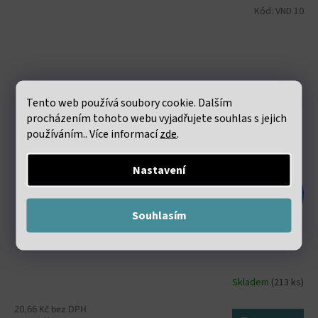
Kód:
VND 10
Tento web používá soubory cookie. Dalším
procházením tohoto webu vyjadřujete souhlas s jejich
používáním.. Více informací
zde
.
Nastavení
48 Kč
–47 %
Souhlasím
Elastická lycra 0.8mm bílá návin 60 metrů
Skladem
(213 ks)
20,66 Kč bez DPH