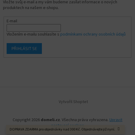
Vložte svůj e-mail a my vám budeme zasílat informace o nových
produktech na našem e-shopu.
E-mail
Vložením e-mailu souhlasíte s
podmínkami ochrany osobních údajů
PŘIHLÁSIT SE
Vytvořil Shoptet
Copyright 2026
domeli.cz
. Všechna práva vyhrazena.
Upravit
nastavení cookies
DOPRAVA ZDARMA pro objednávky nad 300 Kč. Objednávejte již nyní.