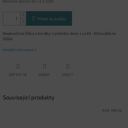
Můžeme doručit do:
11.8.2026
Přidat do košíku
Neukončená šňůra s korálky o průměru 4mm. cca 84 - 90 korálků na
šňůře
Detailní informace
ZEPTAT SE
HLÍDAT
SDÍLET
Související produkty
Kód:
VND 01