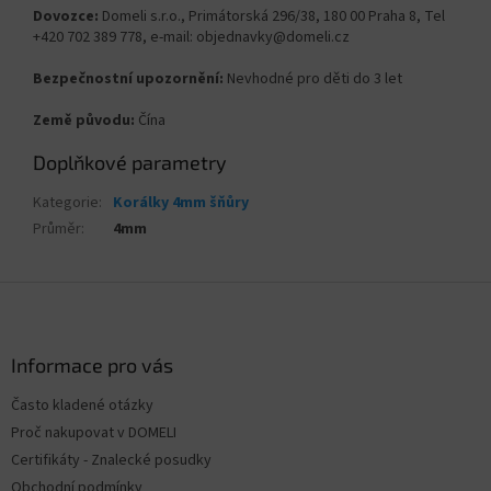
Dovozce:
Domeli s.r.o., Primátorská 296/38, 180 00 Praha 8, Tel
+420 702 389 778, e-mail: objednavky@domeli.cz
Bezpečnostní upozornění:
Nevhodné pro děti do 3 let
Země původu:
Čína
Doplňkové parametry
Kategorie
:
Korálky 4mm šňůry
Průměr
:
4mm
Z
á
p
a
Informace pro vás
t
Často kladené otázky
í
Proč nakupovat v DOMELI
Certifikáty - Znalecké posudky
Obchodní podmínky