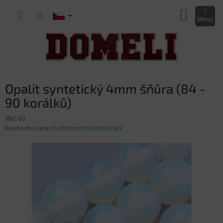
Přejít
NÁKUP
na
obsah
KOŠÍK
Opalit syntetický 4mm šňůra (84 -
90 korálků)
VNG 63
Průměrné
Neohodnoceno
Podrobnosti hodnocení
hodnocení
produktu
je
0,0
z
5
hvězdiček.