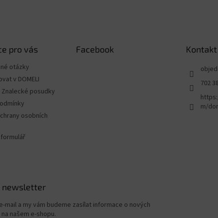
e pro vás
Facebook
Kontakt
ené otázky
objed
ovat v DOMELI
702 3
 - Znalecké posudky
https
podmínky
m/dom
chrany osobních
 formulář
 newsletter
 e-mail a my vám budeme zasílat informace o nových
 na našem e-shopu.