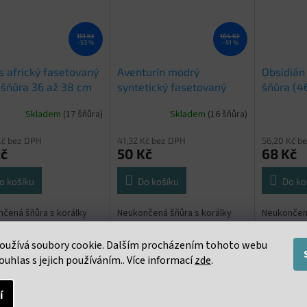
151 Kč
104 Kč
–53 %
–51 %
s africký fasetovaný
Aventurín modrý
Obsidián
šňůra 36 až 38 cm
syntetický fasetovaný
šňůra (46
2mm šňůra 36 až 38 cm
Skladem
(17 šňůra)
Skladem
(16 šňůra)
Kč bez DPH
41,32 Kč bez DPH
56,20 Kč b
Kč
50 Kč
68 Kč
o košíku
Do košíku
Do ko
čená šňůra s korálky
Neukončená šňůra s korálky
Neukončená
ca 36 až 38 cm. Cena
2mm. cca 36 až 38 cm. Cena
průměru 8m
a za celou šňůru 36 až
uvedena za celou šňůru 36 až
korálků na
oužívá soubory cookie. Dalším procházením tohoto webu
38 cm
ouhlas s jejich používáním.. Více informací
zde
.
í
s
Podobné (16)
Diskuze