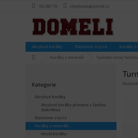
Přejít
702 389 778
objednavky@domeli.cz
na
obsah
Akrylové korálky
Elastomer a lycra
Korálky z
Domů
Korálky z minerálů
Turmalín černý faseto
P
Tur
o
Přeskočit
s
Průměr
Neohod
Kategorie
kategorie
t
hodnoce
r
produkt
Akrylové korálky
a
je
Akrylové korálky písmena s českou
0,0
n
diakritikou
z
n
Elastomer a lycra
5
í
hvězdič
Korálky z minerálů
p
Heishi korálky
a