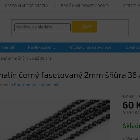
ČASTO KLADENÉ OTÁZKY
PROČ NAKUPOVAT V DOMELI
CERTIFIK
HLEDAT
 minerálů
Navlékací jehly
Přívěsky nerezová ocel
Obchod
vaný 2mm šňůra 36 až 38 cm
malín černý fasetovaný 2mm šňůra 36 
né
noceno
Podrobnosti hodnocení
ní
u
131 Kč
–
60 
49,59 Kč
Měrná
Skla
ek.
cena:
Můžeme d