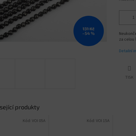
131 Kč
–54 %
Neukonče
za celou 
Detailní 
TISK
sející produkty
Kód:
VOI 05A
Kód:
VOI 15A