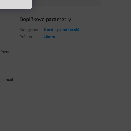
Doplňkové parametry
Kategorie
:
Korálky z minerálů
Průměr
:
10mm
stínem
, e-mail: