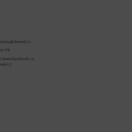
navky
@
domeli.cz
89 778
://www.facebook.co
elicz/