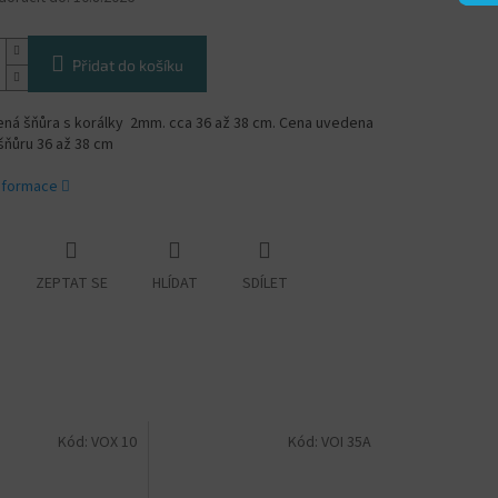
Přidat do košíku
ná šňůra s korálky 2mm. cca 36 až 38 cm. Cena uvedena
šňůru 36 až 38 cm
informace
ZEPTAT SE
HLÍDAT
SDÍLET
Kód:
VOX 10
Kód:
VOI 35A