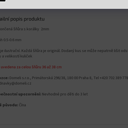
ailní popis produktu
ončená šňůra s korálky 2mm
ah 0.5-0.6 mm
je ilustrační. Každá šňůra je originál. Dodaný kus se může nepatrně lišit od
 a velikostí kuliček
 uvedena za celou šňůru 36 až 38 cm
zce:
Domeli s.r.o., Primátorská 296/38, 180 00 Praha 8, Tel +420 702 389 778
dnavky@domeli.cz
ečnostní upozornění:
Nevhodné pro děti do 3 let
ě původu:
Čína