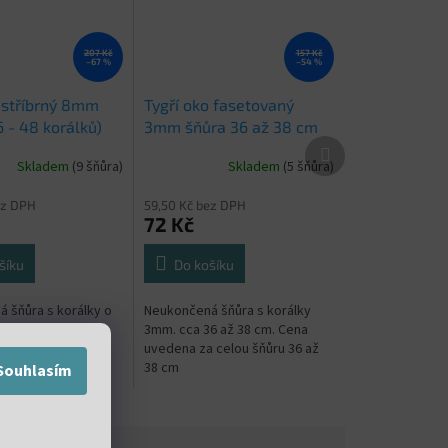
207 Kč
157 Kč
–67 %
–54 %
 stříbrný 8mm
Tygří oko fasetovaný
 - 48 korálků)
3mm šňůra 36 až 38 cm
Další
produkt
Skladem
(9 šňůra)
Skladem
(5 šňůra)
ez DPH
59,50 Kč bez DPH
72 Kč
šíku
Do košíku
 šňůra s korálky o
Neukončená šňůra s korálky
m. cca 46 - 48
3mm. cca 36 až 38 cm. Cena
 šňůře
uvedena za celou šňůru 36 až
38 cm
Souhlasím