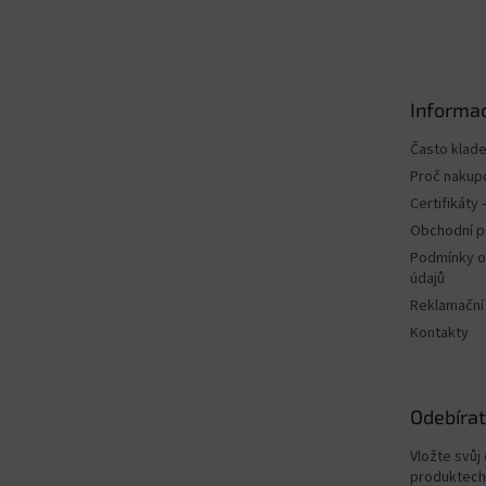
á
p
a
t
Informac
í
Často klad
Proč nakup
Certifikáty
Obchodní 
Podmínky o
údajů
Reklamační
Kontakty
Odebírat
Vložte svůj
produktech