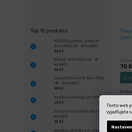
Top 10 produktů
Tyrky
2mm 
Křišťál bílý pukaný syntetický
8mm šňůra (46 - 48 korálků)
64 Kč
Růženín 8mm šňůra (45 - 48
57,85 
korálků)
70 
60 Kč
D
Jaspis třešňový květ 8mm šňůra
(46 - 48 korálků)
48 Kč
Neukon
2mm. c
Navlékací jehla Big Eye 75mm
10 Kč
uveden
Tento web p
38 cm
Elastická lycra 0.8mm bílá návin
vyjadřujete s
60 metrů
25 Kč
Nastaven
Navlékací jehla Big Eye 125mm
Popi