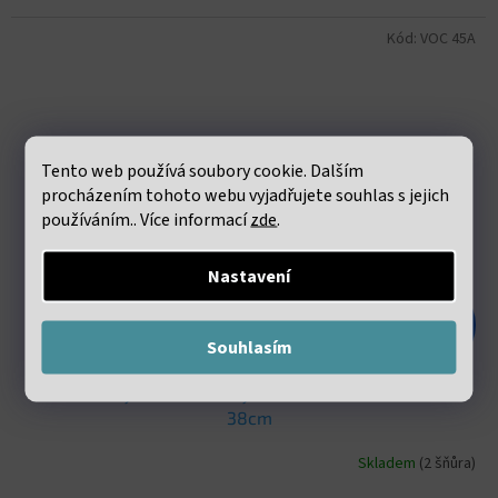
Kód:
VOC 45A
Tento web používá soubory cookie. Dalším
procházením tohoto webu vyjadřujete souhlas s jejich
používáním.. Více informací
zde
.
Nastavení
187 Kč
–55 %
Souhlasím
Achát černý Heishi korálky cca 2x4mm šňůra cca 36-
38cm
Skladem
(2 šňůra)