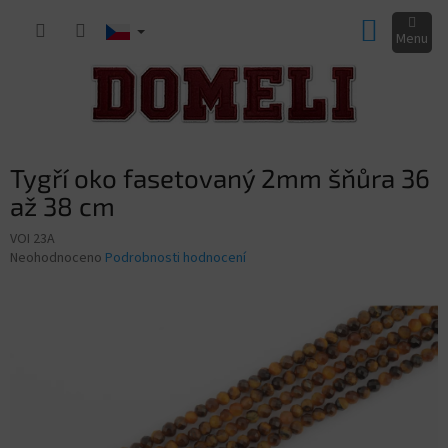
Přejít
NÁKUP
na
obsah
KOŠÍK
Tygří oko fasetovaný 2mm šňůra 36
až 38 cm
VOI 23A
Průměrné
Neohodnoceno
Podrobnosti hodnocení
hodnocení
produktu
je
0,0
z
5
hvězdiček.