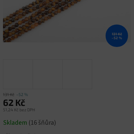
131 Kč
–52 %
131 Kč
–52 %
62 Kč
51,24 Kč bez DPH
Měrná
Skladem
(16 šňůra)
cena: