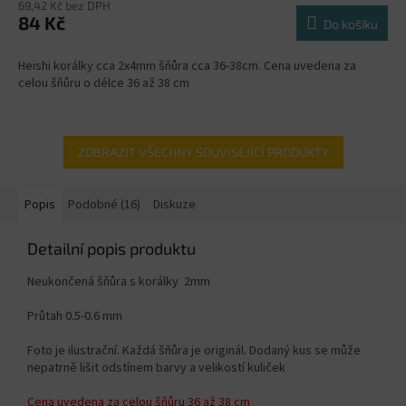
69,42 Kč bez DPH
84 Kč
Do košíku
Heishi korálky cca 2x4mm šňůra cca 36-38cm. Cena uvedena za
celou šňůru o délce 36 až 38 cm
ZOBRAZIT VŠECHNY SOUVISEJÍCÍ PRODUKTY
Popis
Podobné (16)
Diskuze
Detailní popis produktu
Neukončená šňůra s korálky 2mm
Průtah 0.5-0.6 mm
Foto je ilustrační. Každá šňůra je originál. Dodaný kus se může
nepatrně lišit odstínem barvy a velikostí kuliček
Cena uvedena za celou šňůru 36 až 38 cm