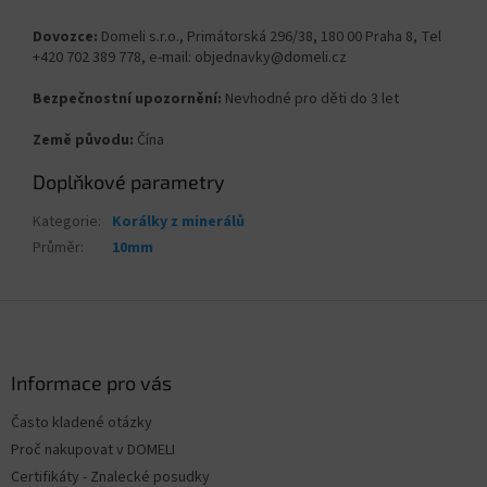
Dovozce:
Domeli s.r.o., Primátorská 296/38, 180 00 Praha 8, Tel
+420 702 389 778, e-mail: objednavky@domeli.cz
Bezpečnostní upozornění:
Nevhodné pro děti do 3 let
Země původu:
Čína
Doplňkové parametry
Kategorie
:
Korálky z minerálů
Průměr
:
10mm
Z
á
p
a
Informace pro vás
t
Často kladené otázky
í
Proč nakupovat v DOMELI
Certifikáty - Znalecké posudky