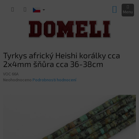
Přejít
NÁKUP
na
obsah
KOŠÍK
Tyrkys africký Heishi korálky cca
2x4mm šňůra cca 36-38cm
VOC 66A
Průměrné
Neohodnoceno
Podrobnosti hodnocení
hodnocení
produktu
je
0,0
z
5
hvězdiček.