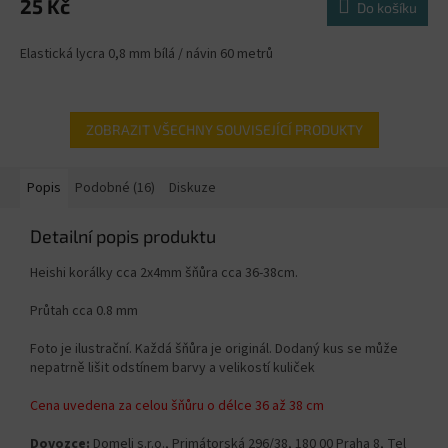
25 Kč
Do košíku
Elastická lycra 0,8 mm bílá / návin 60 metrů
ZOBRAZIT VŠECHNY SOUVISEJÍCÍ PRODUKTY
Popis
Podobné (16)
Diskuze
Detailní popis produktu
Heishi korálky cca 2x4mm šňůra cca 36-38cm.
Průtah cca 0.8 mm
Foto je ilustrační. Každá šňůra je originál. Dodaný kus se může
nepatrně lišit odstínem barvy a velikostí kuliček
Cena uvedena za celou šňůru o délce 36 až 38 cm
Dovozce:
Domeli s.r.o., Primátorská 296/38, 180 00 Praha 8, Tel