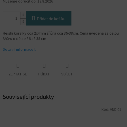
Můžeme doručit do:
12.8.2026
Přidat do košíku
Heishi korálky cca 2x4mm šňůra cca 36-38cm. Cena uvedena za celou
šňůru o délce 36 až 38 cm
Detailní informace
ZEPTAT SE
HLÍDAT
SDÍLET
Související produkty
Kód:
VND 01