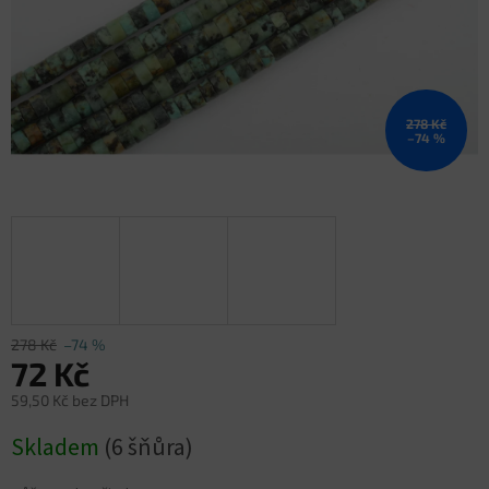
278 Kč
–74 %
278 Kč
–74 %
72 Kč
59,50 Kč bez DPH
Měrná
Skladem
(6 šňůra)
cena: