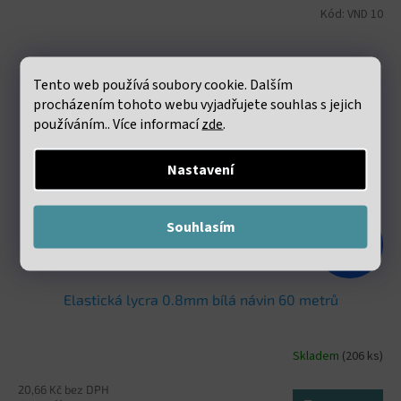
Kód:
VND 10
Tento web používá soubory cookie. Dalším
procházením tohoto webu vyjadřujete souhlas s jejich
používáním.. Více informací
zde
.
Nastavení
Souhlasím
48 Kč
–47 %
Elastická lycra 0.8mm bílá návin 60 metrů
Skladem
(206 ks)
20,66 Kč bez DPH