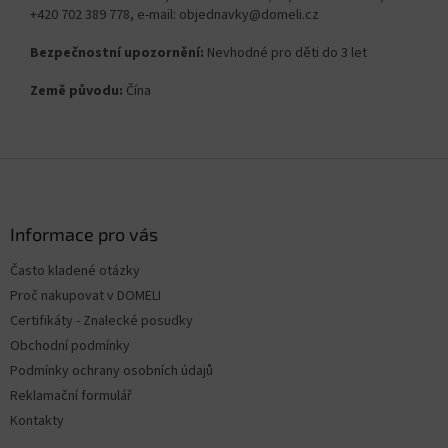
+420 702 389 778, e-mail: objednavky@domeli.cz
Bezpečnostní upozornění:
Nevhodné pro děti do 3 let
Země původu:
Čína
Z
á
p
a
Informace pro vás
t
Často kladené otázky
í
Proč nakupovat v DOMELI
Certifikáty - Znalecké posudky
Obchodní podmínky
Podmínky ochrany osobních údajů
Reklamační formulář
Kontakty