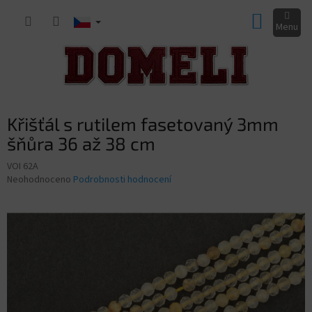
Přejít
NÁKUP
na
obsah
KOŠÍK
Křišťál s rutilem fasetovaný 3mm
šňůra 36 až 38 cm
VOI 62A
Průměrné
Neohodnoceno
Podrobnosti hodnocení
hodnocení
produktu
je
0,0
z
5
hvězdiček.