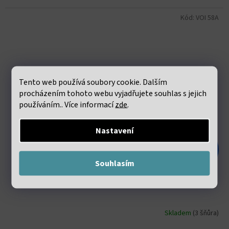
Kód:
VOI 58A
Tento web používá soubory cookie. Dalším
procházením tohoto webu vyjadřujete souhlas s jejich
používáním.. Více informací
zde
.
Nastavení
161 Kč
–54 %
Souhlasím
Sluneční kámen fasetovaný 3mm šňůra 36 až 38 cm
Skladem
(3 šňůra)