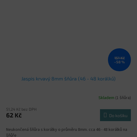
151 Kč
–58 %
Jaspis krvavý 8mm šňůra (46 - 48 korálků)
Skladem
(1 šňůra)
51,24 Kč bez DPH
62 Kč
Do košíku
Neukončená šňůra s korálky o průměru 8mm. cca 46 - 48 korálků na
šňůře