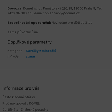
Dovozce:
Domeli s.r.o., Primátorská 296/38, 180 00 Praha 8, Tel
+420 702 389 778, e-mail: objednavky@domeli.cz
Bezpečnostní upozornění:
Nevhodné pro děti do 3 let
Země původu:
Čína
Doplňkové parametry
Kategorie
:
Korálky z minerálů
Průměr
:
10mm
Z
á
p
a
Informace pro vás
t
Často kladené otázky
í
Proč nakupovat v DOMELI
Certifikáty - Znalecké posudky