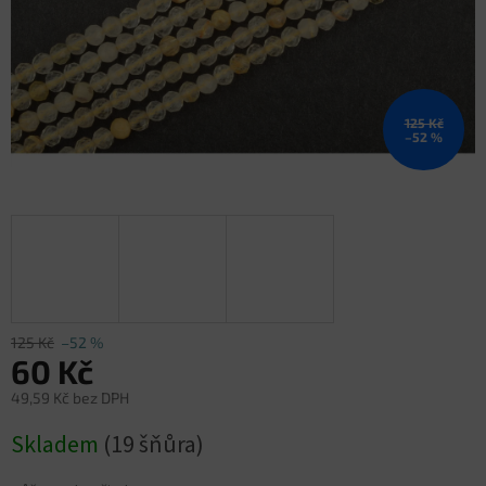
125 Kč
–52 %
125 Kč
–52 %
60 Kč
49,59 Kč bez DPH
Měrná
Skladem
(19 šňůra)
cena: