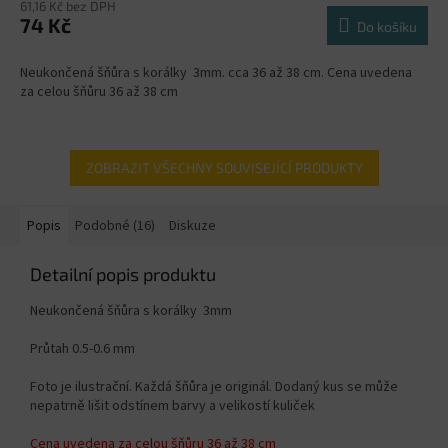
61,16 Kč bez DPH
74 Kč
Do košíku
Neukončená šňůra s korálky 3mm. cca 36 až 38 cm. Cena uvedena
za celou šňůru 36 až 38 cm
ZOBRAZIT VŠECHNY SOUVISEJÍCÍ PRODUKTY
Popis
Podobné (16)
Diskuze
Detailní popis produktu
Neukončená šňůra s korálky 3mm
Průtah 0.5-0.6 mm
Foto je ilustrační. Každá šňůra je originál. Dodaný kus se může
nepatrně lišit odstínem barvy a velikostí kuliček
Cena uvedena za celou šňůru 36 až 38 cm