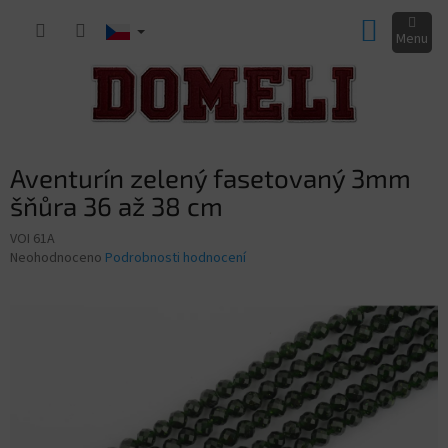
Přejít
NÁKUP
na
obsah
KOŠÍK
Aventurín zelený fasetovaný 3mm
šňůra 36 až 38 cm
VOI 61A
Průměrné
Neohodnoceno
Podrobnosti hodnocení
hodnocení
produktu
je
0,0
z
5
hvězdiček.