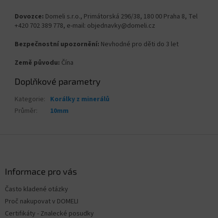
Dovozce:
Domeli s.r.o., Primátorská 296/38, 180 00 Praha 8, Tel
+420 702 389 778, e-mail: objednavky@domeli.cz
Bezpečnostní upozornění:
Nevhodné pro děti do 3 let
Země původu:
Čína
Doplňkové parametry
Kategorie
:
Korálky z minerálů
Průměr
:
10mm
Z
á
p
a
Informace pro vás
t
Často kladené otázky
í
Proč nakupovat v DOMELI
Certifikáty - Znalecké posudky