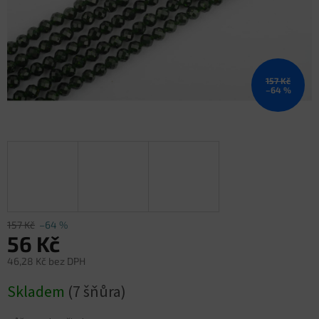
157 Kč
–64 %
157 Kč
–64 %
56 Kč
46,28 Kč bez DPH
Měrná
Skladem
(7 šňůra)
cena: