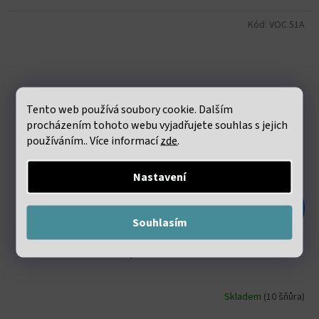
Kód:
VOC 51A
Tento web používá soubory cookie. Dalším
procházením tohoto webu vyjadřujete souhlas s jejich
používáním.. Více informací
zde
.
Nastavení
278 Kč
–55 %
Souhlasím
Karneol Heishi korálky cca 2x4mm šňůra cca 36-38cm
Skladem
(10 šňůra)