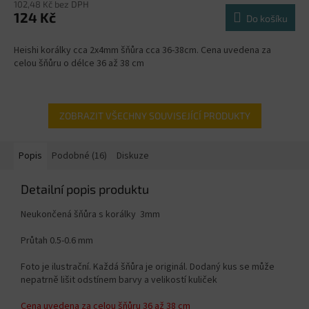
102,48 Kč bez DPH
124 Kč
Do košíku
Heishi korálky cca 2x4mm šňůra cca 36-38cm. Cena uvedena za
celou šňůru o délce 36 až 38 cm
ZOBRAZIT VŠECHNY SOUVISEJÍCÍ PRODUKTY
Popis
Podobné (16)
Diskuze
Detailní popis produktu
Neukončená šňůra s korálky 3mm
Průtah 0.5-0.6 mm
Foto je ilustrační. Každá šňůra je originál. Dodaný kus se může
nepatrně lišit odstínem barvy a velikostí kuliček
Cena uvedena za celou šňůru 36 až 38 cm