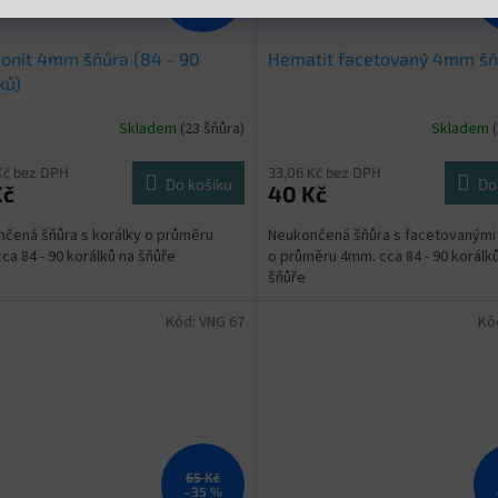
onit 4mm šňůra (84 - 90
Hematit facetovaný 4mm šň
ků)
Skladem
(23 šňůra)
Skladem
Kč bez DPH
33,06 Kč bez DPH
Do košíku
Do
Kč
40 Kč
čená šňůra s korálky o průměru
Neukončená šňůra s facetovanými 
ca 84 - 90 korálků na šňůře
o průměru 4mm. cca 84 - 90 korálk
šňůře
Kód:
VNG 67
Kó
65 Kč
–35 %