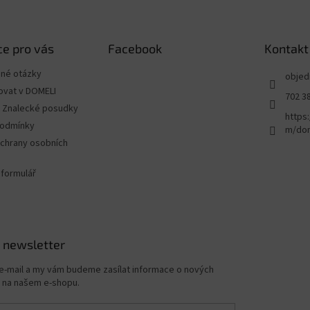
í
n
p
í
r
e pro vás
Facebook
Kontakt
v
k
ené otázky
y
objed
v
ovat v DOMELI
702 3
ý
 - Znalecké posudky
p
https
podmínky
i
m/dom
s
chrany osobních
u
 formulář
 newsletter
 e-mail a my vám budeme zasílat informace o nových
 na našem e-shopu.