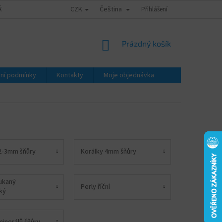
CZK
Čeština
ÁTY - ZNALECKÉ POSUDKY
OBCHODNÍ PODMÍNKY
Přihlášení
PODMÍNKY OCHRA
NÁKUPNÍ
Prázdný košík
KOŠÍK
ní podmínky
Kontakty
Moje objednávka
2-3mm šňůry
Korálky 4mm šňůry
pukaný
Perly říční
ký
inerálů šňůry