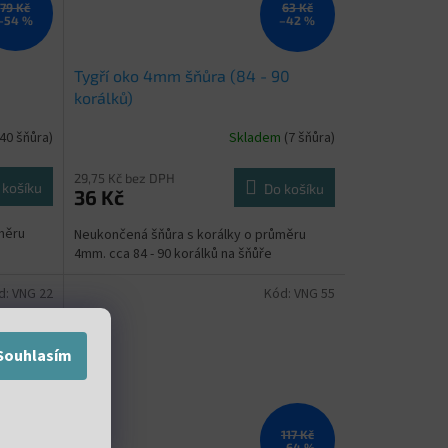
79 Kč
63 Kč
–54 %
–42 %
Tygří oko 4mm šňůra (84 - 90
korálků)
(40 šňůra)
Skladem
(7 šňůra)
29,75 Kč bez DPH
 košíku
Do košíku
36 Kč
měru
Neukončená šňůra s korálky o průměru
4mm. cca 84 - 90 korálků na šňůře
d:
VNG 22
Kód:
VNG 55
Souhlasím
69 Kč
117 Kč
–42 %
–64 %