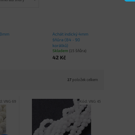
v 8mm
Achát indický 4mm
šňůra (84 - 90
korálků)
Skladem
(15 šňůra)
42 Kč
27
položek celkem
d:
VNG 69
Kód:
VNG 45