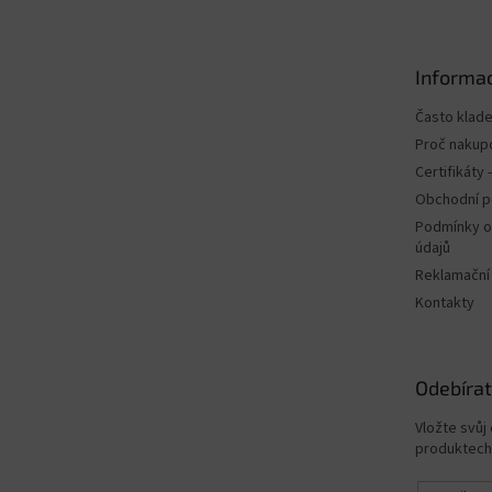
p
a
t
Informac
í
Často klad
Proč nakup
Certifikáty
Obchodní 
Podmínky o
údajů
Reklamační
Kontakty
Odebírat
Vložte svůj
produktech