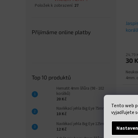
Položek k zobrazení:
27
Jaspi
korál
Přijímáme online platby
24,79 
30 
Neukon
Top 10 produktů
4mm. c
Hematit 4mm šňůra (98 - 102
korálků)
20 Kč
Tento web p
Navlékací jehla Big Eye 75mm
vyjadřujete s
10 Kč
Navlékací jehla Big Eye 125mm
Nastaven
12 Kč