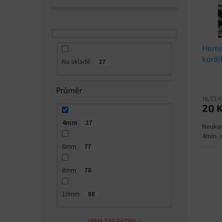
r
u
o
k
d
t
u
ů
Hemat
k
korál
t
Na skladě
27
ů
Průměr
16,53 
20 
4mm
27
Neukon
4mm. c
6mm
77
8mm
78
10mm
88
VYMAZAT FILTRY