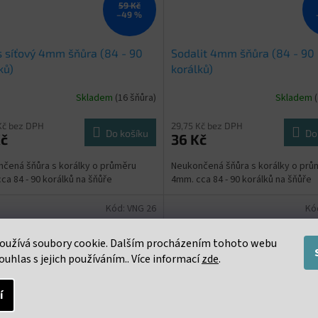
59 Kč
–49 %
s síťový 4mm šňůra (84 - 90
Sodalit 4mm šňůra (84 - 90
ků)
korálků)
Skladem
(16 šňůra)
Skladem
Kč bez DPH
29,75 Kč bez DPH
Do košíku
Do
Kč
36 Kč
čená šňůra s korálky o průměru
Neukončená šňůra s korálky o prů
ca 84 - 90 korálků na šňůře
4mm. cca 84 - 90 korálků na šňůře
Kód:
VNG 26
Kó
oužívá soubory cookie. Dalším procházením tohoto webu
ouhlas s jejich používáním.. Více informací
zde
.
í
84 Kč
–52 %