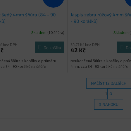
 šedý 4mm šňůra (84 - 90
Jaspis zebra růžový 4mm šň
ků)
- 90 korálků)
Skladem
(10 šňůra)
Skladem
Kč bez DPH
34,71 Kč bez DPH
Do košíku
Do
Kč
42 Kč
čená šňůra s korálky o průměru
Neukončená šňůra s korálky o prů
ca 84 - 90 korálků na šňůře
4mm. cca 84 - 90 korálků na šňůře
NAČÍST 12 DALŠÍCH
S
1
3
O
t
r
v
NAHORU
á
l
n
á
k
d
o
a
v
c
á