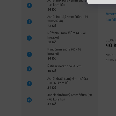
Achát mix barev 8mm šňůra (46
- 48 korálků)
56 Kč
Amaz
Achát indický 4mm šňůra (84 -
korál
90 korálků)
42 Kč
Růženín 8mm šňůra (45 - 48
korálků)
33,06 
60 Kč
40 
Pyrit 6mm šňůra (60 - 63
korálků)
Neukon
76 Kč
4mm. c
Řetízek nerez ocel 45 cm
15 Kč
Achát dračí černý 6mm šňůra
(60 - 63 korálků)
54 Kč
Jadeit citrónový 6mm šňůra (60
- 63 korálků)
32 Kč