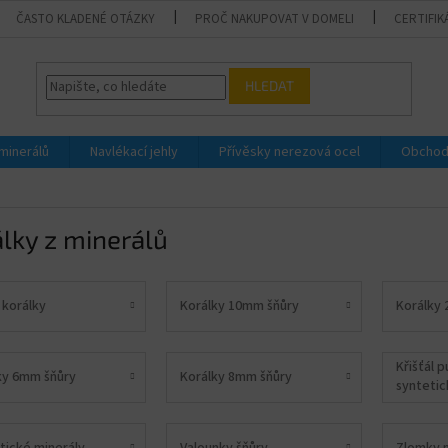
ČASTO KLADENÉ OTÁZKY
PROČ NAKUPOVAT V DOMELI
CERTIFIK
HLEDAT
 minerálů
Navlékací jehly
Přívěsky nerezová ocel
Obchod
lky z minerálů
 korálky
Korálky 10mm šňůry
Korálky 
Křišťál 
ky 6mm šňůry
Korálky 8mm šňůry
syntetic
tické minerály
Valounky šňůry
Zlomky m