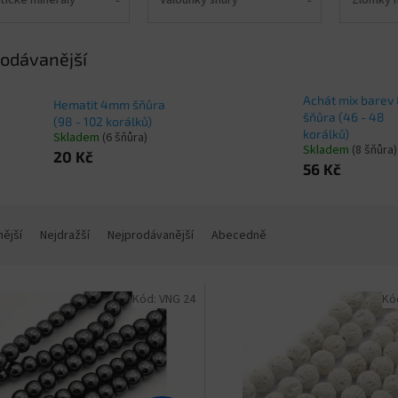
odávanější
Achát mix bare
Hematit 4mm šňůra
šňůra (46 - 48
(98 - 102 korálků)
korálků)
Skladem
(6 šňůra)
Skladem
(8 šňůra)
20 Kč
56 Kč
nější
Nejdražší
Nejprodávanější
Abecedně
Kód:
VNG 24
Kó