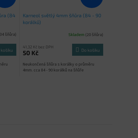
ůra (84
Karneol světlý 4mm šňůra (84 - 90
korálků)
(34 šňůra)
Skladem
(20 šňůra)
41,32 Kč bez DPH
 košíku
Do košíku
50 Kč
měru
Neukončená šňůra s korálky o průměru
4mm. cca 84 - 90 korálků na šňůře