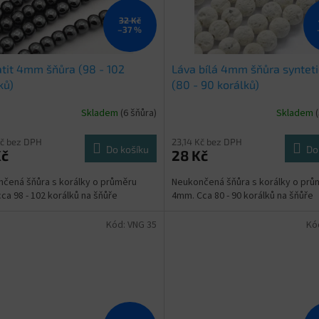
32 Kč
–37 %
it 4mm šňůra (98 - 102
Láva bílá 4mm šňůra syntet
ků)
(80 - 90 korálků)
Skladem
(6 šňůra)
Skladem
Kč bez DPH
23,14 Kč bez DPH
Do košíku
Do
Kč
28 Kč
čená šňůra s korálky o průměru
Neukončená šňůra s korálky o prů
ca 98 - 102 korálků na šňůře
4mm. Cca 80 - 90 korálků na šňůře
Kód:
VNG 35
Kó