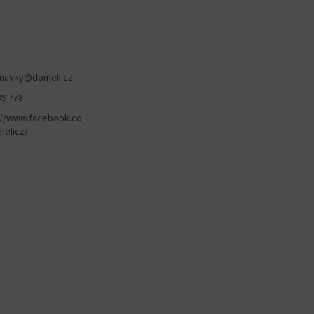
navky
@
domeli.cz
89 778
://www.facebook.co
elicz/