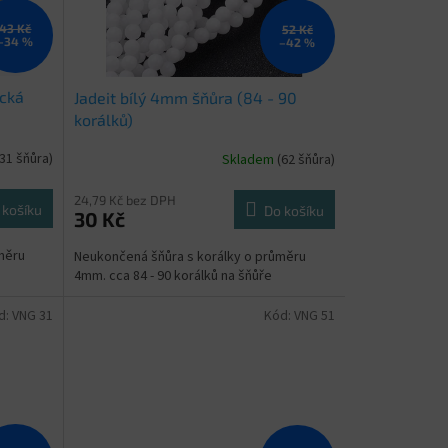
43 Kč
52 Kč
–34 %
–42 %
ická
Jadeit bílý 4mm šňůra (84 - 90
korálků)
(31 šňůra)
Skladem
(62 šňůra)
24,79 Kč bez DPH
 košíku
Do košíku
30 Kč
měru
Neukončená šňůra s korálky o průměru
4mm. cca 84 - 90 korálků na šňůře
d:
VNG 31
Kód:
VNG 51