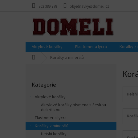
Přejít
702 389 778
objednavky@domeli.cz
na
obsah
Akrylové korálky
Elastomer a lycra
Korálky z
Domů
Korálky z minerálů
P
Korá
o
Přeskočit
s
Kategorie
kategorie
t
r
Heishi
Akrylové korálky
a
Akrylové korálky písmena s českou
n
diakritikou
n
Korál
Elastomer a lycra
í
Korálky z minerálů
p
Heishi korálky
a
Synte