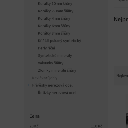
n
Korálky 10mm šňůry
e
Korálky 2-3mm šňůry
l
Nejpr
Korálky 4mm šňůry
Korálky 6mm šňůry
Korálky 8mm šňůry
Křišťál pukaný syntetický
Perly říční
Syntetické minerály
Valounky šňůry
Ř
Zlomky minerálů šňůry
a
Nejlev
Navlékací jehly
z
Přívěsky nerezová ocel
e
Řetízky nerezová ocel
V
n
ý
í
p
p
i
r
Cena
s
o
p
d
20
Kč
110
Kč