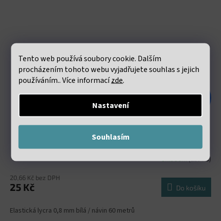
Tento web používá soubory cookie. Dalším
procházením tohoto webu vyjadřujete souhlas s jejich
používáním.. Více informací
zde
.
48 Kč
–47 %
Nastavení
Elastická lycra 0.8mm bílá návin 60 metrů
Souhlasím
Skladem
(215 ks)
20,66 Kč bez DPH
25 Kč
Do košíku
Elastická lycra 0,8 mm bílá / návin 60 metrů