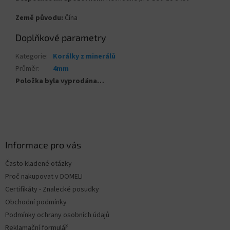
Země původu:
Čína
Doplňkové parametry
Kategorie
:
Korálky z minerálů
Průměr
:
4mm
Položka byla vyprodána…
Z
á
p
a
Informace pro vás
t
Často kladené otázky
í
Proč nakupovat v DOMELI
Certifikáty - Znalecké posudky
Obchodní podmínky
Podmínky ochrany osobních údajů
Reklamační formulář