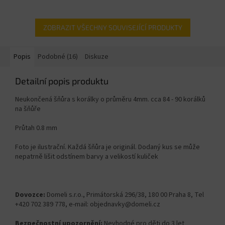
ZOBRAZIT VŠECHNY SOUVISEJÍCÍ PRODUKTY
Popis
Podobné (16)
Diskuze
Detailní popis produktu
Neukončená šňůra s korálky o průměru 4mm. cca 84 - 90 korálků
na šňůře
Průtah 0.8 mm
Foto je ilustrační. Každá šňůra je originál. Dodaný kus se může
nepatrně lišit odstínem barvy a velikostí kuliček
Dovozce:
Domeli s.r.o., Primátorská 296/38, 180 00 Praha 8, Tel
+420 702 389 778, e-mail: objednavky@domeli.cz
Bezpečnostní upozornění:
Nevhodné pro děti do 3 let