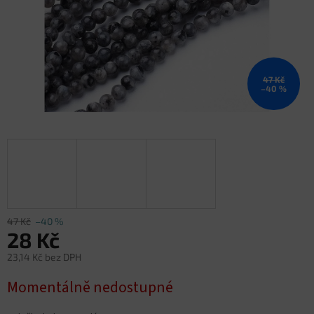
47 Kč
–40 %
47 Kč
–40 %
28 Kč
23,14 Kč bez DPH
Měrná
Momentálně nedostupné
cena: