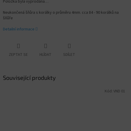
Položka byla vyprodána…
Neukončená šňůra s korálky o průměru 4mm. cca 84 - 90 korálků na
šňůře
Detailní informace
ZEPTAT SE
HLÍDAT
SDÍLET
Související produkty
Kód:
VND 01