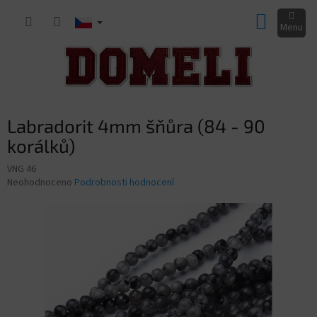
Přejít
NÁKUP
na
obsah
KOŠÍK
Labradorit 4mm šňůra (84 - 90
korálků)
VNG 46
Průměrné
Neohodnoceno
Podrobnosti hodnocení
hodnocení
produktu
je
0,0
z
5
hvězdiček.