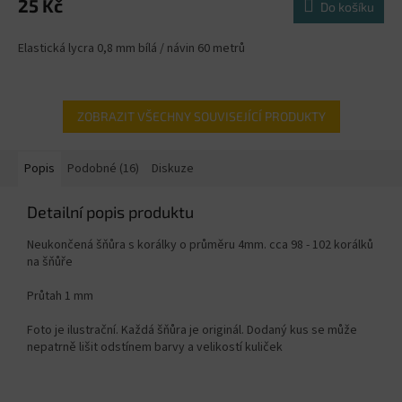
25 Kč
Do košíku
Elastická lycra 0,8 mm bílá / návin 60 metrů
ZOBRAZIT VŠECHNY SOUVISEJÍCÍ PRODUKTY
Popis
Podobné (16)
Diskuze
Detailní popis produktu
Neukončená šňůra s korálky o průměru 4mm. cca 98 - 102 korálků
na šňůře
Průtah 1 mm
Foto je ilustrační. Každá šňůra je originál. Dodaný kus se může
nepatrně lišit odstínem barvy a velikostí kuliček