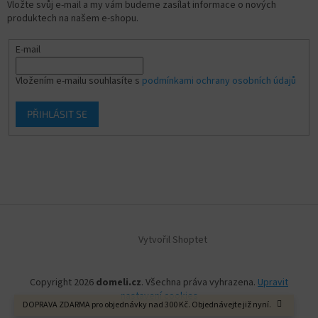
Vložte svůj e-mail a my vám budeme zasílat informace o nových
produktech na našem e-shopu.
E-mail
Vložením e-mailu souhlasíte s
podmínkami ochrany osobních údajů
PŘIHLÁSIT SE
Vytvořil Shoptet
Copyright 2026
domeli.cz
. Všechna práva vyhrazena.
Upravit
nastavení cookies
DOPRAVA ZDARMA pro objednávky nad 300 Kč. Objednávejte již nyní.