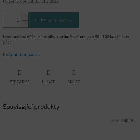
Můžeme doručit do:
11.8.2026
Přidat do košíku
Neukončená šňůra s korálky o průměru 4mm. cca 98 - 102 korálků na
šňůře
Detailní informace
ZEPTAT SE
HLÍDAT
SDÍLET
Související produkty
Kód:
VND 01