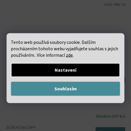
Kód:
VND 10
Tento web používá soubory cookie. Dalším
procházením tohoto webu vyjadřujete souhlas s jejich
používáním.. Více informací
zde
.
Nastavení
48 Kč
–47 %
Souhlasím
Elastická lycra 0.8mm bílá návin 60 metrů
Skladem
(207 ks)
20,66 Kč bez DPH