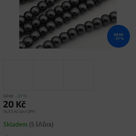
32 Kč
–37 %
32 Kč
–37 %
20 Kč
16,53 Kč bez DPH
Měrná
Skladem
(5 šňůra)
cena: