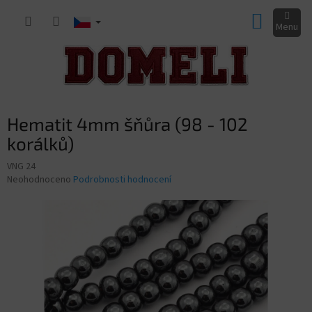
Přejít
NÁKUP
na
obsah
KOŠÍK
Hematit 4mm šňůra (98 - 102
korálků)
VNG 24
Průměrné
Neohodnoceno
Podrobnosti hodnocení
hodnocení
produktu
je
0,0
z
5
hvězdiček.