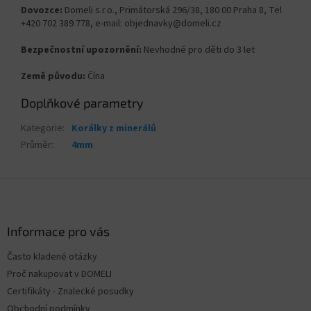
Dovozce:
Domeli s.r.o., Primátorská 296/38, 180 00 Praha 8, Tel
+420 702 389 778, e-mail: objednavky@domeli.cz
Bezpečnostní upozornění:
Nevhodné pro děti do 3 let
Země původu:
Čína
Doplňkové parametry
Kategorie
:
Korálky z minerálů
Průměr
:
4mm
Z
á
p
a
Informace pro vás
t
Často kladené otázky
í
Proč nakupovat v DOMELI
Certifikáty - Znalecké posudky
Obchodní podmínky