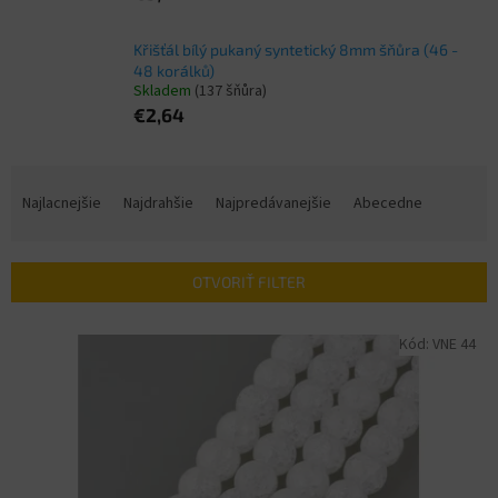
Křišťál bílý pukaný syntetický 8mm šňůra (46 -
48 korálků)
Skladem
(137 šňůra)
€2,64
R
a
Najlacnejšie
Najdrahšie
Najpredávanejšie
Abecedne
d
e
n
OTVORIŤ FILTER
i
e
V
Kód:
VNE 44
p
ý
r
p
o
i
d
s
u
p
k
r
t