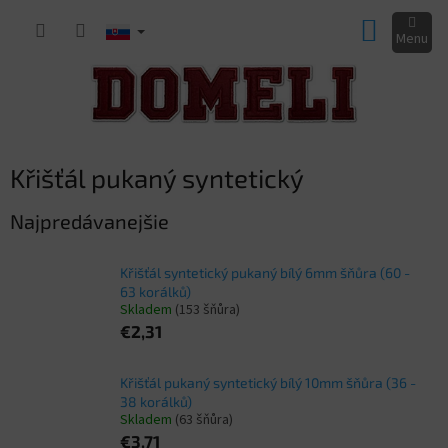
Prejsť
NÁKUP
na
obsah
KOŠÍK
Křišťál pukaný syntetický
Najpredávanejšie
Křišťál syntetický pukaný bílý 6mm šňůra (60 -
63 korálků)
Skladem
(153 šňůra)
€2,31
Křišťál pukaný syntetický bílý 10mm šňůra (36 -
38 korálků)
Skladem
(63 šňůra)
€3,71