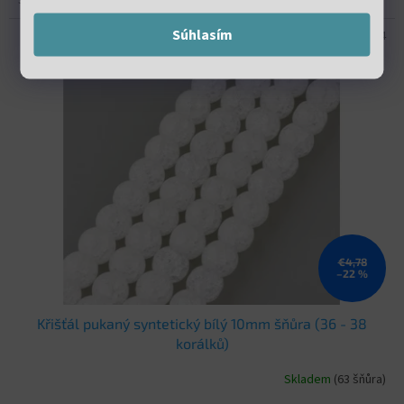
Súhlasím
Kód:
VNC 34
€4,78
–22 %
Křišťál pukaný syntetický bílý 10mm šňůra (36 - 38
korálků)
Skladem
(63 šňůra)