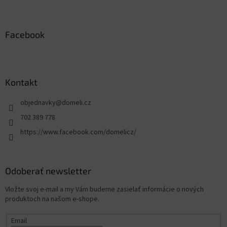
p
i
s
u
Facebook
Kontakt
objednavky
@
domeli.cz
702 389 778
https://www.facebook.com/domelicz/
Odoberať newsletter
Vložte svoj e-mail a my Vám budeme zasielať informácie o nových
produktoch na našom e-shope.
Email