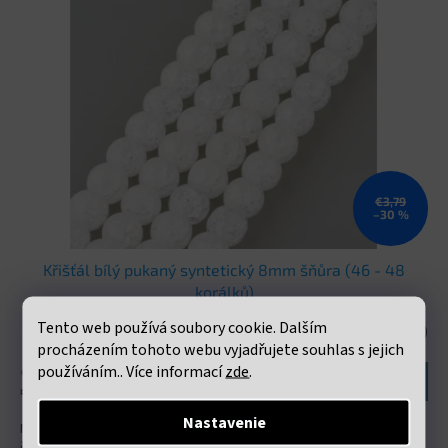
€3,79
–30 %
Křišťál bílý pukaný syntetický 8mm šňůra (46 - 48
korálků)
Tento web používá soubory cookie. Dalším
Skladem
(137 šňůra)
procházením tohoto webu vyjadřujete souhlas s jejich
používáním.. Více informací
zde
.
€2,18 bez DPH
Do košíka
€2,64
Nastavenie
Neukončená šňůra s korálky o průměru 8mm. cca 46 - 48 korálků na
šňůře