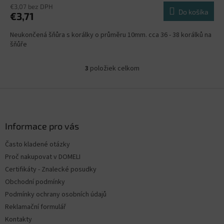
€3,07 bez DPH
Do košíka
€3,71
Neukončená šňůra s korálky o průměru 10mm. cca 36 - 38 korálků na
šňůře
3
položiek celkom
O
v
l
Z
á
á
d
p
a
ä
Informace pro vás
c
t
i
Často kladené otázky
i
e
Proč nakupovat v DOMELI
p
e
r
Certifikáty - Znalecké posudky
v
Obchodní podmínky
k
Podmínky ochrany osobních údajů
y
v
Reklamační formulář
ý
Kontakty