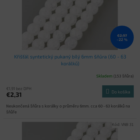
o
o
d
v
u
k
t
o
€2,97
–22 %
v
Křišťál syntetický pukaný bílý 6mm šňůra (60 - 63
korálků)
Skladem
(153 šňůra)
€1,91 bez DPH
Do košíka
€2,31
Neukončená šňůra s korálky o průměru 6mm. cca 60 - 63 korálků na
šňůře
Kód:
VNB 31