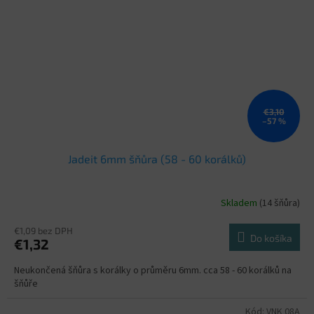
€3,10
–57 %
Jadeit 6mm šňůra (58 - 60 korálků)
Skladem
(14 šňůra)
€1,09 bez DPH
Do košíka
€1,32
Neukončená šňůra s korálky o průměru 6mm. cca 58 - 60 korálků na
šňůře
Kód:
VNK 08A