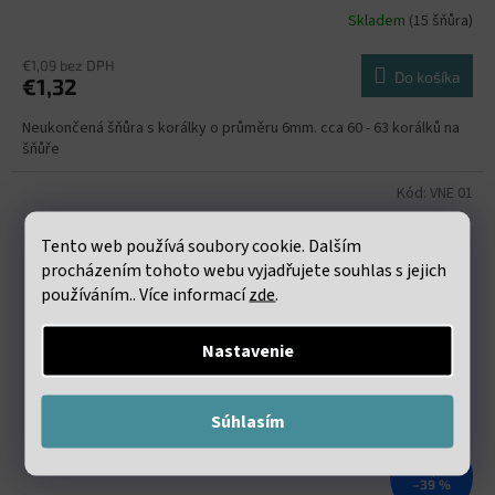
Skladem
(15 šňůra)
€1,09 bez DPH
Do košíka
€1,32
Neukončená šňůra s korálky o průměru 6mm. cca 60 - 63 korálků na
šňůře
Kód:
VNE 01
Tento web používá soubory cookie. Dalším
procházením tohoto webu vyjadřujete souhlas s jejich
používáním.. Více informací
zde
.
Nastavenie
Súhlasím
€2,19
–39 %