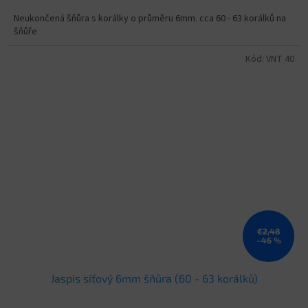
Neukončená šňůra s korálky o průměru 6mm. cca 60 - 63 korálků na
šňůře
Kód:
VNT 40
€2,48
–46 %
Jaspis síťový 6mm šňůra (60 - 63 korálků)