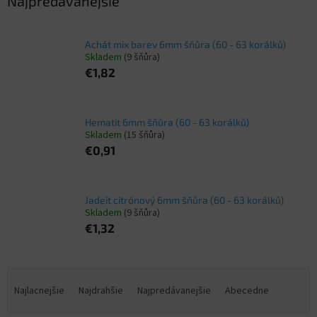
Najpredávanejšie
Achát mix barev 6mm šňůra (60 - 63 korálků)
Skladem
(9 šňůra)
€1,82
Hematit 6mm šňůra (60 - 63 korálků)
Skladem
(15 šňůra)
€0,91
Jadeit citrónový 6mm šňůra (60 - 63 korálků)
Skladem
(9 šňůra)
€1,32
R
a
Najlacnejšie
Najdrahšie
Najpredávanejšie
Abecedne
d