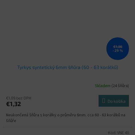
€1,86
–29 %
Tyrkys syntetický 6mm šňůra (60 - 63 korálků)
Skladem
(24 šňůra)
Priemerné
hodnotenie
produktu
€1,09 bez DPH
Do košíka
€1,32
je
5,0
Neukončená šňůra s korálky o průměru 6mm. cca 60 - 63 korálků na
z
šňůře
5
hviezdičiek.
Kód:
VNE 40