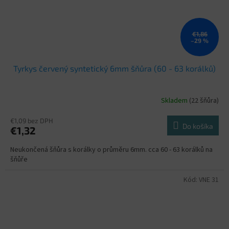
€1,86
–29 %
Tyrkys červený syntetický 6mm šňůra (60 - 63 korálků)
Skladem
(22 šňůra)
€1,09 bez DPH
Do košíka
€1,32
Neukončená šňůra s korálky o průměru 6mm. cca 60 - 63 korálků na
šňůře
Kód:
VNE 31