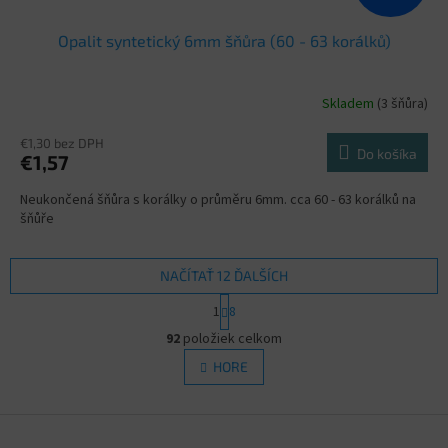
Opalit syntetický 6mm šňůra (60 - 63 korálků)
Skladem
(3 šňůra)
€1,30 bez DPH
Do košíka
€1,57
Neukončená šňůra s korálky o průměru 6mm. cca 60 - 63 korálků na
šňůře
NAČÍTAŤ 12 ĎALŠÍCH
S
1
8
t
O
r
92
položiek celkom
v
á
l
HORE
n
á
k
d
o
v
Z
a
a
c
á