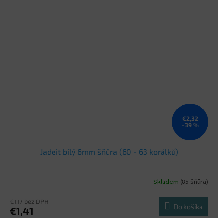
€2,32
–39 %
Jadeit bílý 6mm šňůra (60 - 63 korálků)
Skladem
(85 šňůra)
€1,17 bez DPH
Do košíka
€1,41