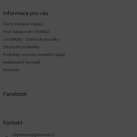
n
i
p
i
e
ä
Informace pro vás
e
p
t
r
Často kladené otázky
i
v
Proč nakupovat v DOMELI
e
k
y
Certifikáty - Znalecké posudky
v
Obchodní podmínky
ý
Podmínky ochrany osobních údajů
p
i
Reklamační formulář
s
Kontakty
u
Facebook
Kontakt
objednavky
@
domeli.cz