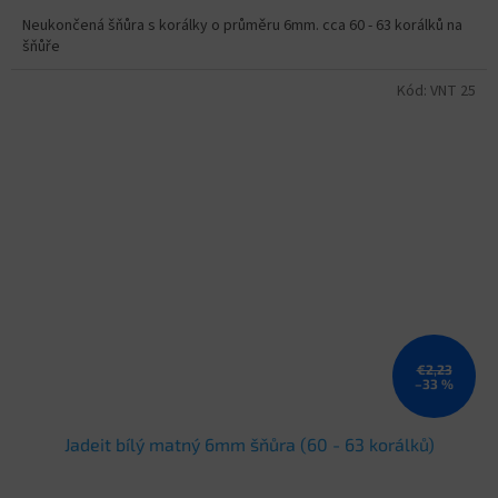
Neukončená šňůra s korálky o průměru 6mm. cca 60 - 63 korálků na
šňůře
Kód:
VNT 25
€2,23
–33 %
Jadeit bílý matný 6mm šňůra (60 - 63 korálků)