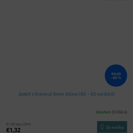
€3,93
–66 %
Jadeit citrónový 6mm šňůra (60 - 63 korálků)
Skladem
(9 šňůra)
€1,09 bez DPH
Do košíka
€1,32