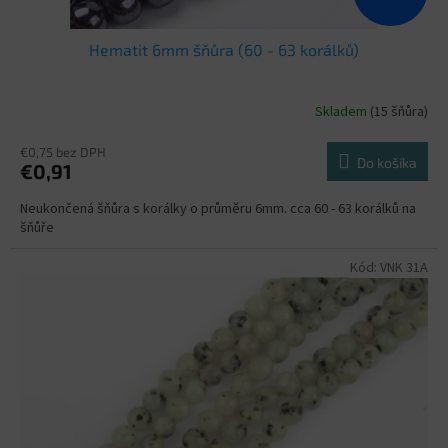
Hematit 6mm šňůra (60 - 63 korálků)
Skladem
(15 šňůra)
€0,75 bez DPH
Do košíka
€0,91
Neukončená šňůra s korálky o průměru 6mm. cca 60 - 63 korálků na
šňůře
Kód:
VNK 31A