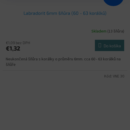
Labradorit 6mm šňůra (60 - 63 korálků)
Skladem
(13 šňůra)
€1,09 bez DPH
Do košíka
€1,32
Neukončená šňůra s korálky o průměru 6mm. cca 60 - 63 korálků na
šňůře
Kód:
VNE 30