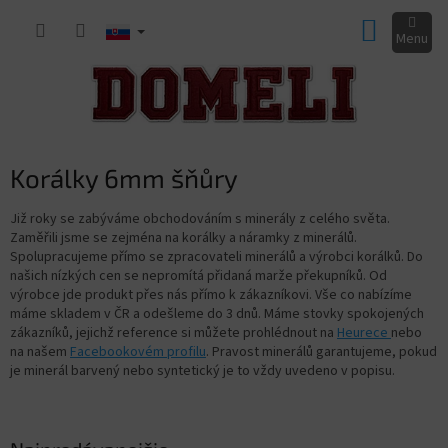
Prejsť
NÁKUP
na
obsah
KOŠÍK
Korálky 6mm šňůry
Již roky se zabýváme obchodováním s minerály z celého světa.
Zaměřili jsme se zejména na korálky a náramky z minerálů.
Spolupracujeme přímo se zpracovateli minerálů a výrobci korálků. Do
našich nízkých cen se nepromítá přidaná marže překupníků. Od
výrobce jde produkt přes nás přímo k zákazníkovi. Vše co nabízíme
máme skladem v ČR a odešleme do 3 dnů. Máme stovky spokojených
zákazníků, jejichž reference si můžete prohlédnout na
Heurece
nebo
na našem
Facebookovém profilu
. Pravost minerálů garantujeme, pokud
je minerál barvený nebo syntetický je to vždy uvedeno v popisu.