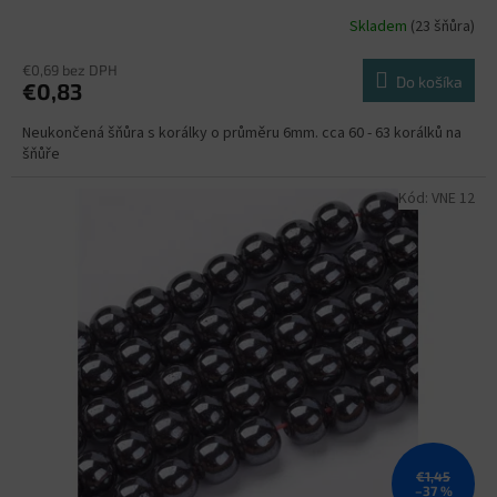
Skladem
(23 šňůra)
€0,69 bez DPH
Do košíka
€0,83
Neukončená šňůra s korálky o průměru 6mm. cca 60 - 63 korálků na
šňůře
Kód:
VNE 12
€1,45
–37 %