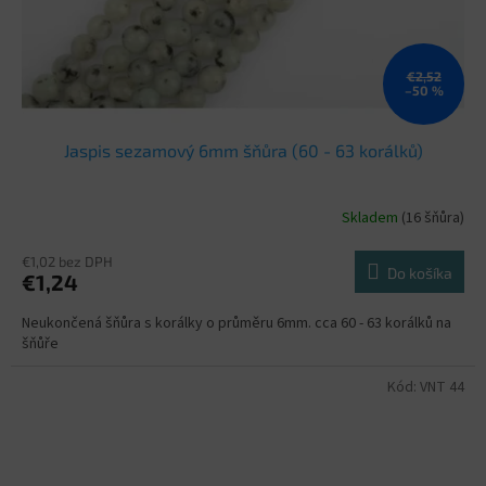
€2,52
–50 %
Jaspis sezamový 6mm šňůra (60 - 63 korálků)
Skladem
(16 šňůra)
€1,02 bez DPH
Do košíka
€1,24
Neukončená šňůra s korálky o průměru 6mm. cca 60 - 63 korálků na
šňůře
Kód:
VNT 44