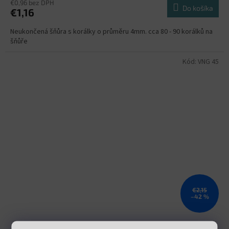
€0,96 bez DPH
Do košíka
€1,16
Neukončená šňůra s korálky o průměru 4mm. cca 80 - 90 korálků na
šňůře
Kód:
VNG 45
€2,15
–42 %
Jadeit bílý 4mm šňůra (84 - 90 korálků)