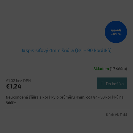
€2,44
–49 %
Jaspis síťový 4mm šňůra (84 - 90 korálků)
Skladem
(17 šňůra)
€1,02 bez DPH
Do košíka
€1,24
Neukončená šňůra s korálky o průměru 4mm. cca 84 - 90 korálků na
šňůře
Kód:
VNT 44