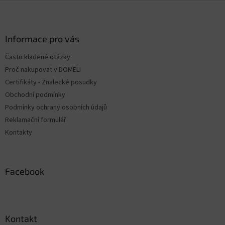
v
Z
a
a
c
á
n
i
p
i
e
ä
Informace pro vás
e
p
t
r
Často kladené otázky
i
v
Proč nakupovat v DOMELI
e
k
y
Certifikáty - Znalecké posudky
v
Obchodní podmínky
ý
Podmínky ochrany osobních údajů
p
i
Reklamační formulář
s
Kontakty
u
Facebook
Kontakt