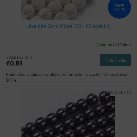
€1,78
–53 %
Láva bílá 6mm šňůra (60 - 63 korálků)
Skladem
(20 šňůra)
€0,69 bez DPH
Do košíka
€0,83
Neukončená šňůra s korálky o průměru 6mm. cca 60 - 63 korálků na
šňůře
Kód:
VNE 12