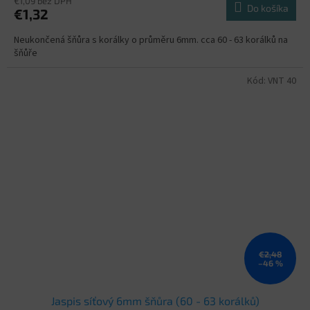
€1,09 bez DPH
Do košíka
€1,32
Neukončená šňůra s korálky o průměru 6mm. cca 60 - 63 korálků na
šňůře
Kód:
VNT 40
€2,48
–46 %
Jaspis síťový 6mm šňůra (60 - 63 korálků)