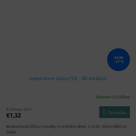
€3,10
–57 %
Jadeit 6mm šňůra (58 - 60 korálků)
Skladem
(13 šňůra)
€1,09 bez DPH
Do košíka
€1,32
Neukončená šňůra s korálky o průměru 6mm. cca 58 - 60 korálků na
šňůře