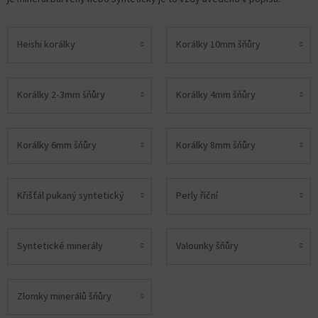
Heishi korálky
Korálky 10mm šňůry
Korálky 2-3mm šňůry
Korálky 4mm šňůry
Korálky 6mm šňůry
Korálky 8mm šňůry
Křišťál pukaný syntetický
Perly říční
Syntetické minerály
Valounky šňůry
Zlomky minerálů šňůry