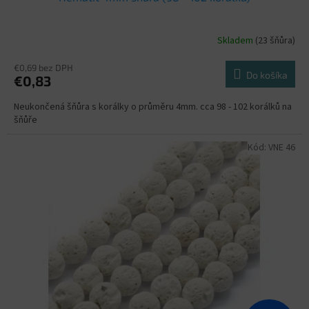
Skladem
(23 šňůra)
€0,69 bez DPH
Do košíka
€0,83
Neukončená šňůra s korálky o průměru 4mm. cca 98 - 102 korálků na
šňůře
Kód:
VNE 46