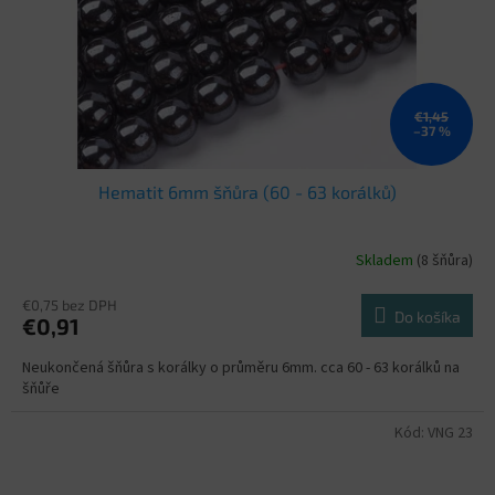
€1,45
–37 %
Hematit 6mm šňůra (60 - 63 korálků)
Skladem
(8 šňůra)
€0,75 bez DPH
Do košíka
€0,91
Neukončená šňůra s korálky o průměru 6mm. cca 60 - 63 korálků na
šňůře
Kód:
VNG 23