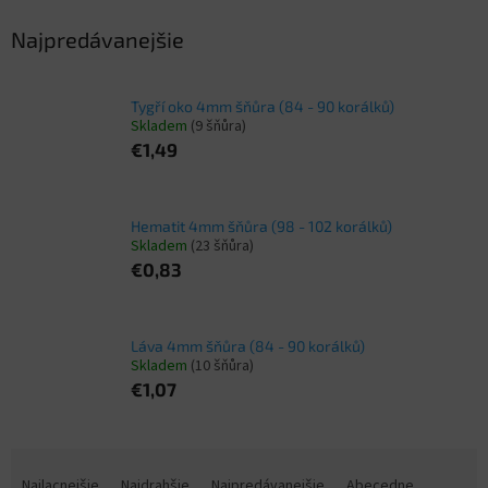
Najpredávanejšie
Tygří oko 4mm šňůra (84 - 90 korálků)
Skladem
(9 šňůra)
€1,49
Hematit 4mm šňůra (98 - 102 korálků)
Skladem
(23 šňůra)
€0,83
Láva 4mm šňůra (84 - 90 korálků)
Skladem
(10 šňůra)
€1,07
R
a
Najlacnejšie
Najdrahšie
Najpredávanejšie
Abecedne