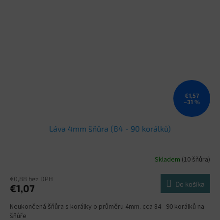
€1,57
–31 %
Láva 4mm šňůra (84 - 90 korálků)
Skladem
(10 šňůra)
€0,88 bez DPH
Do košíka
€1,07
Neukončená šňůra s korálky o průměru 4mm. cca 84 - 90 korálků na
šňůře