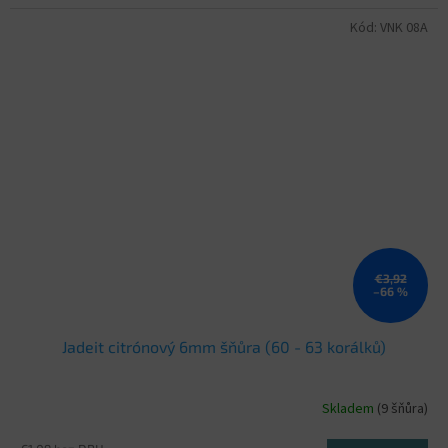
Kód:
VNK 08A
€3,92
–66 %
Jadeit citrónový 6mm šňůra (60 - 63 korálků)
Skladem
(9 šňůra)