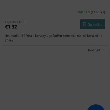
Skladem
(14 šňůra)
€1,09 bez DPH
Do košíka
€1,32
Neukončená šňůra s korálky o průměru 6mm. cca 60 - 63 korálků na
šňůře
Kód:
VNE 01