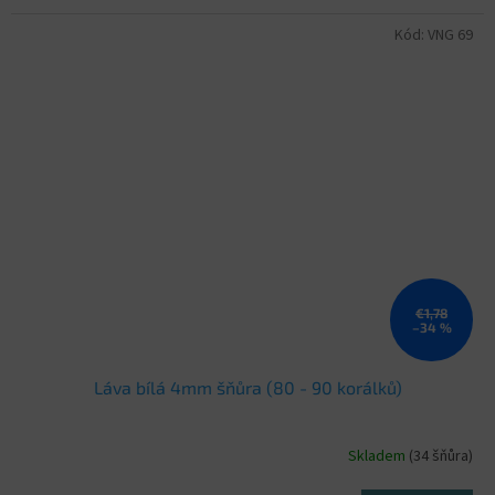
Kód:
VNG 69
€1,78
–34 %
Láva bílá 4mm šňůra (80 - 90 korálků)
Skladem
(34 šňůra)