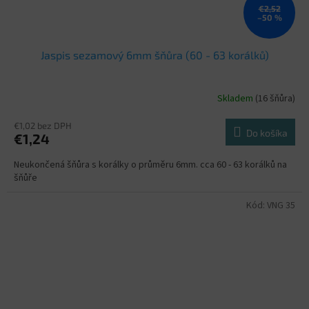
€2,52
–50 %
Jaspis sezamový 6mm šňůra (60 - 63 korálků)
Skladem
(16 šňůra)
€1,02 bez DPH
Do košíka
€1,24
Neukončená šňůra s korálky o průměru 6mm. cca 60 - 63 korálků na
šňůře
Kód:
VNG 35