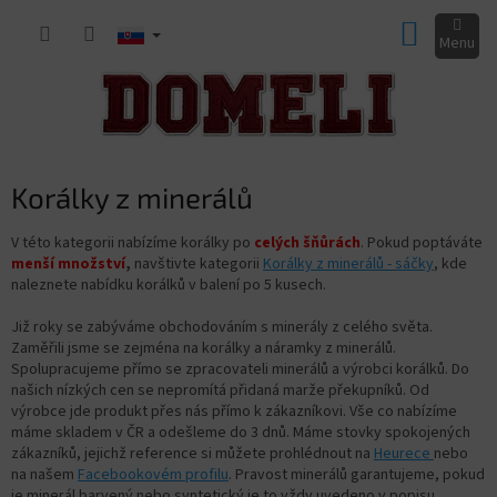
Prejsť
NÁKUP
na
obsah
KOŠÍK
Korálky z minerálů
V této kategorii nabízíme korálky po
celých šňůrách
. Pokud poptáváte
menší množství
,
navštivte kategorii
Korálky z minerálů - sáčky
, kde
naleznete nabídku korálků v balení po 5 kusech.
Již roky se zabýváme obchodováním s minerály z celého světa.
Zaměřili jsme se zejména na korálky a náramky z minerálů.
Spolupracujeme přímo se zpracovateli minerálů a výrobci korálků. Do
našich nízkých cen se nepromítá přidaná marže překupníků. Od
výrobce jde produkt přes nás přímo k zákazníkovi. Vše co nabízíme
máme skladem v ČR a odešleme do 3 dnů. Máme stovky spokojených
zákazníků, jejichž reference si můžete prohlédnout na
Heurece
nebo
na našem
Facebookovém profilu
. Pravost minerálů garantujeme, pokud
je minerál barvený nebo syntetický je to vždy uvedeno v popisu.