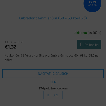
€2,19
–39 %
Labradorit 6mm šňůra (60 - 63 korálků)
Skladem
(10 šňůra)
€1,09 bez DPH
Do košíka
€1,32
Neukončená šňůra s korálky o průměru 6mm. cca 60 - 63 korálků na
šňůře
NAČÍTAŤ 12 ĎALŠÍCH
S
1
32
t
O
r
374
položiek celkom
v
á
l
HORE
n
á
k
d
o