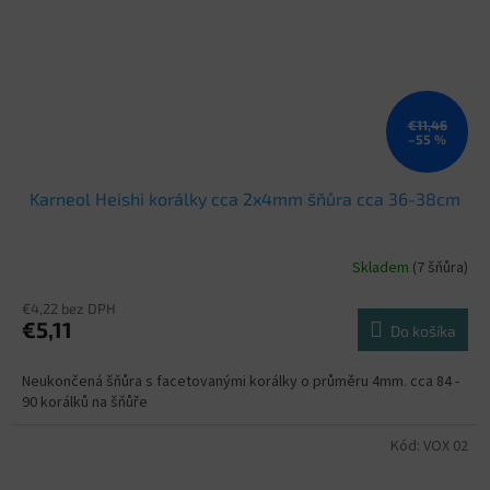
€11,46
–55 %
Karneol Heishi korálky cca 2x4mm šňůra cca 36-38cm
Skladem
(7 šňůra)
€4,22 bez DPH
€5,11
Do košíka
Neukončená šňůra s facetovanými korálky o průměru 4mm. cca 84 -
90 korálků na šňůře
Kód:
VOX 02