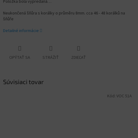
Položka bola vypredaná…
Neukončená šňůra s korálky o průměru 8mm. cca 46 - 48 korálků na
šňůře
Detailné informácie
OPÝTAŤ SA
STRÁŽIŤ
ZDIEĽAŤ
Súvisiaci tovar
Kód:
VOC 51A