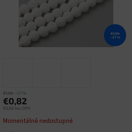
€1,94
–57 %
€1,94
–57 %
€0,82
€0,68 bez DPH
Jednotková
Momentálně nedostupné
cena: