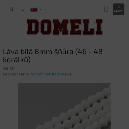
Prejsť
NÁKUP
na
obsah
KOŠÍK
Láva bílá 8mm šňůra (46 - 48
korálků)
VNL 38
Priemerné
Neohodnotené
Podrobnosti hodnotenia
hodnotenie
produktu
je
0,0
z
5
hviezdičiek.