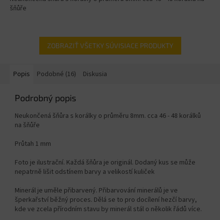
šňůře
ZOBRAZIŤ VŠETKY SÚVISIACE PRODUKTY
Popis
Podobné (16)
Diskusia
Podrobný popis
Neukončená šňůra s korálky o průměru 8mm. cca 46 - 48 korálků
na šňůře
Průtah 1 mm
Foto je ilustrační. Každá šňůra je originál. Dodaný kus se může
nepatrně lišit odstínem barvy a velikostí kuliček
Minerál je uměle přibarvený. Přibarvování minerálů je ve
šperkařství běžný proces. Dělá se to pro docílení hezčí barvy,
kde ve zcela přírodním stavu by minerál stál o několik řádů více.