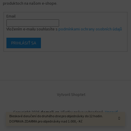
produktoch na našom e-shope.
Email
Vložením e-mailu souhlasíte s
podmínkami ochrany osobních údajů
PRIHLÁSIŤ SA
Vytvoril Shoptet
Copyright 2026
domeli.cz
. Všetky práva vyhradené.
Upraviť
Bleskové doručení do druhého dne pro objednávky do 12 hodin.
nastavenie cookies
DOPRAVA ZDARMA pro objednávky nad 1.000,- Kč