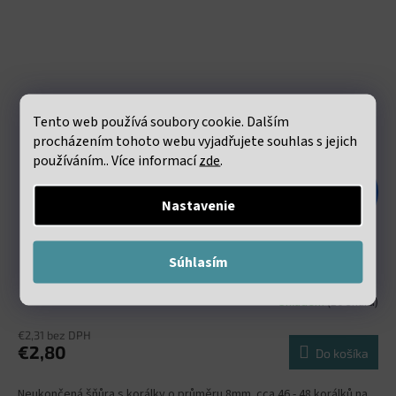
Tento web používá soubory cookie. Dalším
procházením tohoto webu vyjadřujete souhlas s jejich
používáním.. Více informací
zde
.
€7,46
–62 %
Nastavenie
Obsidián zlatý 8mm šňůra (46 - 48 korálků)
Súhlasím
Skladem
(10 šňůra)
€2,31 bez DPH
€2,80
Do košíka
Neukončená šňůra s korálky o průměru 8mm. cca 46 - 48 korálků na