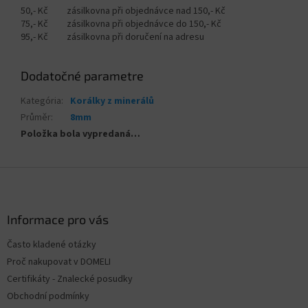
50,- Kč zásilkovna při objednávce nad 150,- Kč
75,- Kč zásilkovna při objednávce do 150,- Kč
95,- Kč zásilkovna při doručení na adresu
Dodatočné parametre
Kategória
:
Korálky z minerálů
Průměr
:
8mm
Položka bola vypredaná…
Z
á
p
ä
Informace pro vás
t
Často kladené otázky
i
Proč nakupovat v DOMELI
e
Certifikáty - Znalecké posudky
Obchodní podmínky