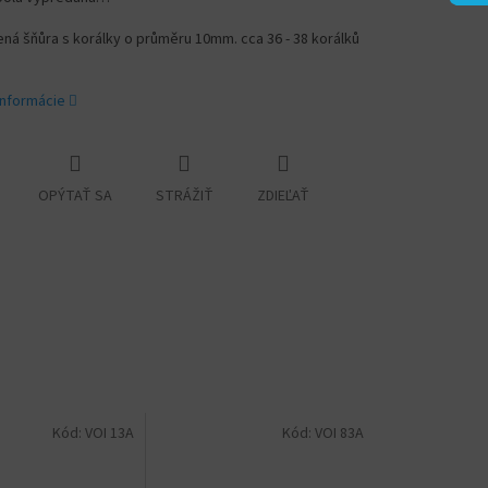
á šňůra s korálky o průměru 10mm. cca 36 - 38 korálků
informácie
OPÝTAŤ SA
STRÁŽIŤ
ZDIEĽAŤ
Kód:
VOI 13A
Kód:
VOI 83A