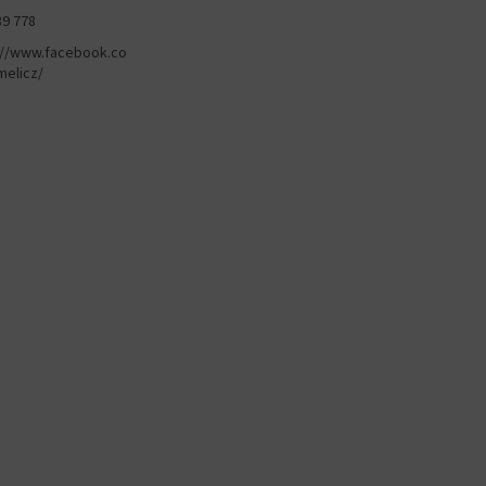
89 778
://www.facebook.co
elicz/