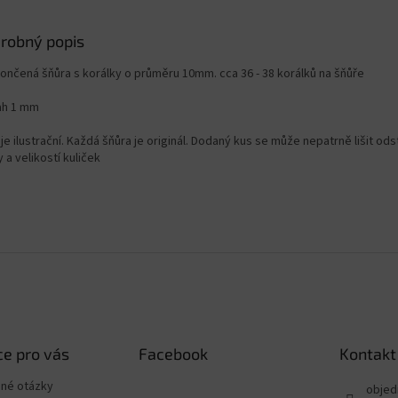
robný popis
ončená šňůra s korálky o průměru 10mm. cca 36 - 38 korálků na šňůře
ah 1 mm
je ilustrační. Každá šňůra je originál. Dodaný kus se může nepatrně lišit od
 a velikostí kuliček
e pro vás
Facebook
Kontakt
ené otázky
objed