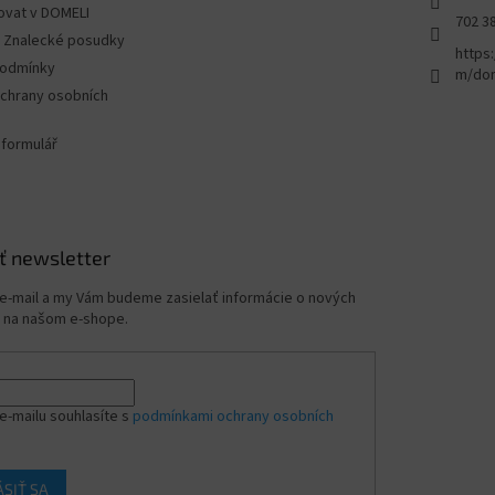
ovat v DOMELI
702 3
 - Znalecké posudky
https
podmínky
m/dom
chrany osobních
 formulář
ť newsletter
 e-mail a my Vám budeme zasielať informácie o nových
 na našom e-shope.
e-mailu souhlasíte s
podmínkami ochrany osobních
ÁSIŤ SA