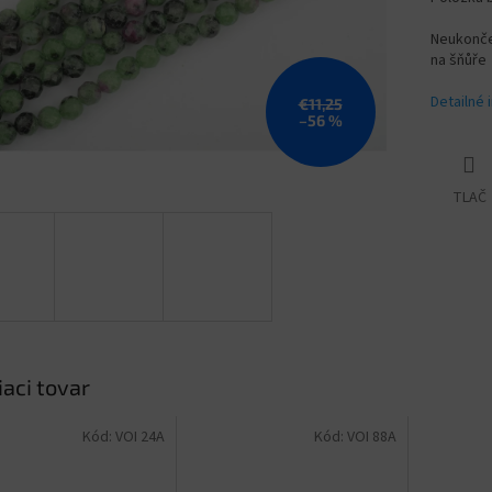
Neukončen
na šňůře
Detailné 
€11,25
–56 %
TLAČ
iaci tovar
Kód:
VOI 24A
Kód:
VOI 88A