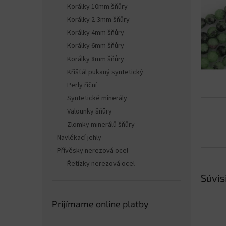
Korálky 10mm šňůry
Korálky 2-3mm šňůry
Korálky 4mm šňůry
Korálky 6mm šňůry
Korálky 8mm šňůry
Křišťál pukaný syntetický
Perly říční
Syntetické minerály
Valounky šňůry
Zlomky minerálů šňůry
Navlékací jehly
Přívěsky nerezová ocel
Řetízky nerezová ocel
Súvis
Prijímame online platby