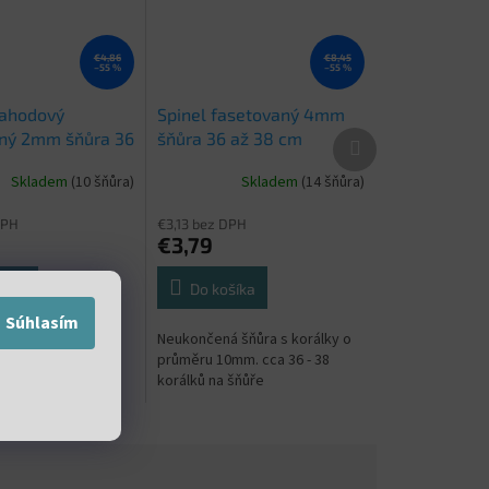
€4,86
€8,45
–55 %
–55 %
jahodový
Spinel fasetovaný 4mm
Ďalší
ný 2mm šňůra 36
šňůra 36 až 38 cm
produkt
Skladem
(10 šňůra)
Skladem
(14 šňůra)
DPH
€3,13 bez DPH
€3,79
šíka
Do košíka
Súhlasím
 šňůra s korálky o
Neukončená šňůra s korálky o
mm. cca 36 - 38
průměru 10mm. cca 36 - 38
 šňůře
korálků na šňůře