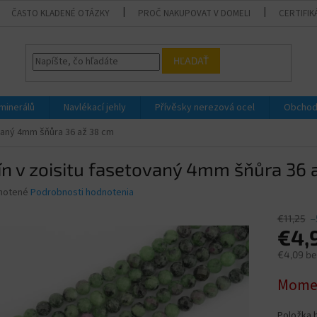
ČASTO KLADENÉ OTÁZKY
PROČ NAKUPOVAT V DOMELI
CERTIFIK
HĽADAŤ
 minerálů
Navlékací jehly
Přívěsky nerezová ocel
Obchod
ovaný 4mm šňůra 36 až 38 cm
n v zoisitu fasetovaný 4mm šňůra 36 
né
notené
Podrobnosti hodnotenia
nie
u
€11,25
–
€4,
€4,09 b
Jednotk
Momen
iek.
cena:
Položka 