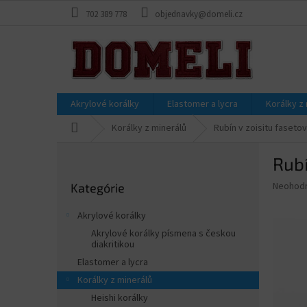
Prejsť
702 389 778
objednavky@domeli.cz
na
obsah
Akrylové korálky
Elastomer a lycra
Korálky z
Domov
Korálky z minerálů
Rubín v zoisitu faset
B
Rubí
o
Preskočiť
č
Priemer
Neohod
Kategórie
kategórie
n
hodnote
ý
produkt
Akrylové korálky
p
je
Akrylové korálky písmena s českou
0,0
a
diakritikou
z
n
Elastomer a lycra
5
e
hviezdič
Korálky z minerálů
l
Heishi korálky