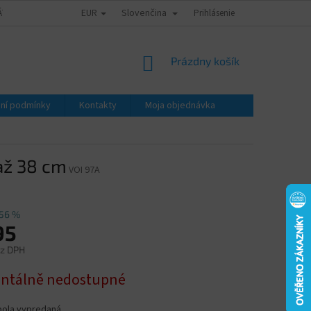
EUR
Slovenčina
ÁTY - ZNALECKÉ POSUDKY
OBCHODNÍ PODMÍNKY
Prihlásenie
PODMÍNKY OCHRA
NÁKUPNÝ
Prázdny košík
KOŠÍK
ní podmínky
Kontakty
Moja objednávka
až 38 cm
VOI 97A
56 %
95
ez DPH
ová
tálně nedostupné
bola vypredaná…