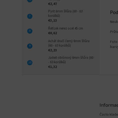
€2,47
Pyrit 6mm šňůra (60 - 63
Pod
korálků)
€3,13
Neuk
Řetízek nerez ocel 45 cm
Průt
€0,62
Achát dračí černý 6mm šňůra
Foto 
(60 - 63 korálků)
barvy
€2,23
Jadeit citrónový 6mm šňůra (60
- 63 korálků)
€1,32
Z
á
p
ä
t
Informac
i
e
Často klad