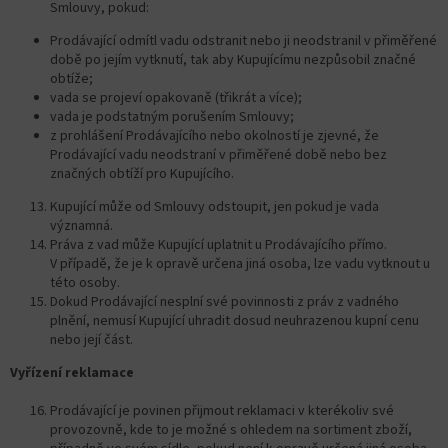
Smlouvy, pokud:
Prodávající odmítl vadu odstranit nebo ji neodstranil v přiměřené
době po jejím vytknutí, tak aby Kupujícímu nezpůsobil značné
obtíže;
vada se projeví opakovaně (třikrát a více);
vada je podstatným porušením Smlouvy;
z prohlášení Prodávajícího nebo okolností je zjevné, že
Prodávající vadu neodstraní v přiměřené době nebo bez
značných obtíží pro Kupujícího.
Kupující může od Smlouvy odstoupit, jen pokud je vada
významná.
Práva z vad může Kupující uplatnit u Prodávajícího přímo.
V případě, že je k opravě určena jiná osoba, lze vadu vytknout u
této osoby.
Dokud Prodávající nesplní své povinnosti z práv z vadného
plnění, nemusí Kupující uhradit dosud neuhrazenou kupní cenu
nebo její část.
Vyřízení reklamace
Prodávající je povinen přijmout reklamaci v kterékoliv své
provozovně, kde to je možné s ohledem na sortiment zboží,