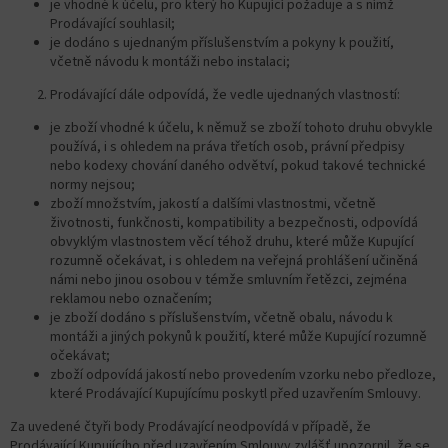
je vhodné k účelu, pro který ho Kupující požaduje a s nímž
Prodávající souhlasil;
je dodáno s ujednaným příslušenstvím a pokyny k použití,
včetně návodu k montáži nebo instalaci;
Prodávající dále odpovídá, že vedle ujednaných vlastností:
je zboží vhodné k účelu, k němuž se zboží tohoto druhu obvykle
používá, i s ohledem na práva třetích osob, právní předpisy
nebo kodexy chování daného odvětví, pokud takové technické
normy nejsou;
zboží množstvím, jakostí a dalšími vlastnostmi, včetně
životnosti, funkčnosti, kompatibility a bezpečnosti, odpovídá
obvyklým vlastnostem věcí téhož druhu, které může Kupující
rozumně očekávat, i s ohledem na veřejná prohlášení učiněná
námi nebo jinou osobou v témže smluvním řetězci, zejména
reklamou nebo označením;
je zboží dodáno s příslušenstvím, včetně obalu, návodu k
montáži a jiných pokynů k použití, které může Kupující rozumně
očekávat;
zboží odpovídá jakostí nebo provedením vzorku nebo předloze,
které Prodávající Kupujícímu poskytl před uzavřením Smlouvy.
Za uvedené čtyři body Prodávající neodpovídá v případě, že
Prodávající Kupujícího před uzavřením Smlouvy zvlášť upozornil, že se