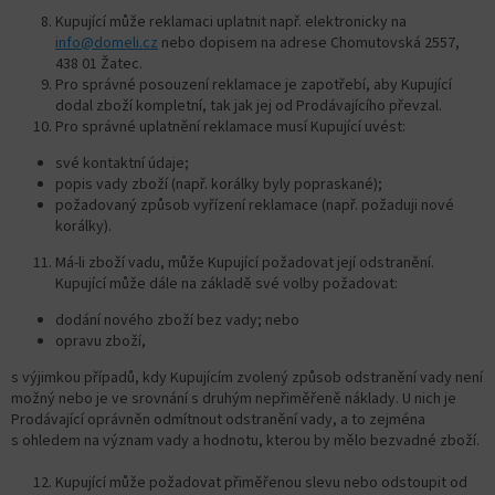
Kupující může reklamaci uplatnit např. elektronicky na
info@domeli.cz
nebo dopisem na adrese Chomutovská 2557,
438 01 Žatec.
Pro správné posouzení reklamace je zapotřebí, aby Kupující
dodal zboží kompletní, tak jak jej od Prodávajícího převzal.
Pro správné uplatnění reklamace musí Kupující uvést:
své kontaktní údaje;
popis vady zboží (např. korálky byly popraskané);
požadovaný způsob vyřízení reklamace (např. požaduji nové
korálky).
Má-li zboží vadu, může Kupující požadovat její odstranění.
Kupující může dále na základě své volby požadovat:
dodání nového zboží bez vady; nebo
opravu zboží,
s výjimkou případů, kdy Kupujícím zvolený způsob odstranění vady není
možný nebo je ve srovnání s druhým nepřiměřeně náklady. U nich je
Prodávající oprávněn odmítnout odstranění vady, a to zejména
s ohledem na význam vady a hodnotu, kterou by mělo bezvadné zboží.
Kupující může požadovat přiměřenou slevu nebo odstoupit od