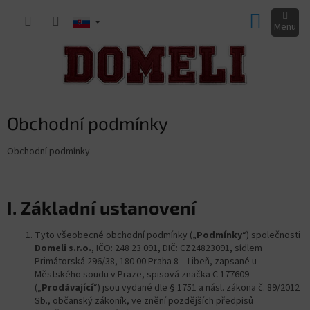
Prejsť
NÁKUP
na
obsah
KOŠÍK
Obchodní podmínky
Obchodní podmínky
I.
Základní ustanovení
Tyto všeobecné obchodní podmínky („
Podmínky
“) společnosti
Domeli s.r.o.
, IČO: 248 23 091, DIČ: CZ24823091, sídlem
Primátorská 296/38, 180 00 Praha 8 – Libeň, zapsané u
Městského soudu v Praze, spisová značka C 177609
(„
Prodávající
“) jsou vydané dle § 1751 a násl. zákona č. 89/2012
Sb., občanský zákoník, ve znění pozdějších předpisů