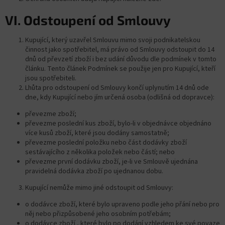
VI.
Odstoupení od
Smlouvy
Kupující, který uzavřel Smlouvu mimo svoji podnikatelskou
činnost jako spotřebitel, má právo od Smlouvy odstoupit do 14
dnů od převzetí zboží i bez udání důvodu dle podmínek v tomto
článku. Tento článek Podmínek se použije jen pro Kupující, kteří
jsou spotřebiteli.
Lhůta pro odstoupení od Smlouvy končí uplynutím 14 dnů ode
dne, kdy Kupující nebo jím určená osoba (odlišná od dopravce):
převezme zboží;
převezme poslední kus zboží, bylo-li v objednávce objednáno
více kusů zboží, které jsou dodány samostatně;
převezme poslední položku nebo část dodávky zboží
sestávajícího z několika položek nebo částí; nebo
převezme první dodávku zboží, je-li ve Smlouvě ujednána
pravidelná dodávka zboží po ujednanou dobu.
Kupující nemůže mimo jiné odstoupit od Smlouvy:
o dodávce zboží, které bylo upraveno podle jeho přání nebo pro
něj nebo přizpůsobené jeho osobním potřebám;
o dodávce zboží , které bylo po dodání vzhledem ke své povaze