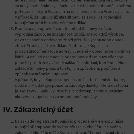
adresu pozměněnou nabídku. Pozměněná nabídka se považuje
za nový návrh Smlouvy a Smlouva je v takovém případě uzavřena
potvrzením přijetí Kupujícím na emailovou adresu Prodávajícího.
V případě, že Kupující již uhradil cenu za zboží, ji Prodávající
Kupujícímu vrátí bez zbytečného odkladu.
Prodávající je oprávněn odstoupit od Smlouvy z důvodu
vyprodání zásob, nedostupnosti zboží, anebo když výrobce,
dovozce anebo dodavatel zboží přerušil výrobu nebo dovoz
zboží. Prodávající bezodkladně informuje Kupujícího
prostřednictví emailové adresy uvedené v objednávce a vrátí ve
lhůtě 14 dnů od oznámení o odstoupení od Smlouvy všechny
peněžní prostředky včetně nákladů na dodání, které od něho na
základě Smlouvy přijal, a to stejným způsobem, popřípadě
způsobem určeným Kupujícím.
V případě, kdy si Kupující objedná zboží, které není dostupné,
dodá mu Prodávající pouze tu část objednávky, která dostupná
je. Od zbytku Smlouvy Prodávající odstoupí a vrátí Kupujícímu
uhrazenou kupní cenu za nedostupné položky.
IV. Zákaznický účet
Na základě registrace Kupujícího provedené v e-shopu může
Kupující přistupovat do svého zákaznického účtu. Ze svého
zákaznického účtu může Kupující provádět objednávání zboží.