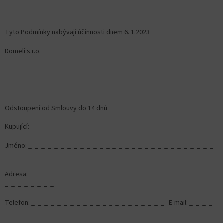
Tyto Podmínky nabývají účinnosti dnem 6. 1.2023
Domeli s.r.o.
Odstoupení od Smlouvy do 14 dnů
Kupující:
Jméno: _ _ _ _ _ _ _ _ _ _ _ _ _ _ _ _ _ _ _ _ _ _ _ _ _ _ _ _ _
_ _ _ _ _ _ _ _
Adresa: _ _ _ _ _ _ _ _ _ _ _ _ _ _ _ _ _ _ _ _ _ _ _ _ _ _ _ _ _
_ _ _ _ _ _ _ _
Telefon: _ _ _ _ _ _ _ _ _ _ _ _ _ _ _ _ _ _ _ _ _ E-mail: _ _ _ _
_ _ _ _ _ _ _ _ _