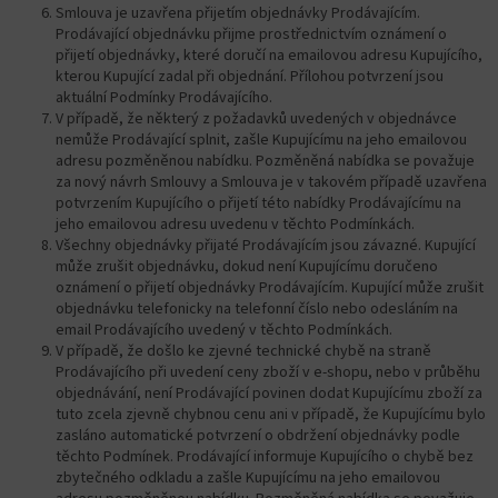
Smlouva je uzavřena přijetím objednávky Prodávajícím.
Prodávající objednávku přijme prostřednictvím oznámení o
přijetí objednávky, které doručí na emailovou adresu Kupujícího,
kterou Kupující zadal při objednání. Přílohou potvrzení jsou
aktuální Podmínky Prodávajícího.
V případě, že některý z požadavků uvedených v objednávce
nemůže Prodávající splnit, zašle Kupujícímu na jeho emailovou
adresu pozměněnou nabídku. Pozměněná nabídka se považuje
za nový návrh Smlouvy a Smlouva je v takovém případě uzavřena
potvrzením Kupujícího o přijetí této nabídky Prodávajícímu na
jeho emailovou adresu uvedenu v těchto Podmínkách.
Všechny objednávky přijaté Prodávajícím jsou závazné. Kupující
může zrušit objednávku, dokud není Kupujícímu doručeno
oznámení o přijetí objednávky Prodávajícím. Kupující může zrušit
objednávku telefonicky na telefonní číslo nebo odesláním na
email Prodávajícího uvedený v těchto Podmínkách.
V případě, že došlo ke zjevné technické chybě na straně
Prodávajícího při uvedení ceny zboží v e-shopu, nebo v průběhu
objednávání, není Prodávající povinen dodat Kupujícímu zboží za
tuto zcela zjevně chybnou cenu ani v případě, že Kupujícímu bylo
zasláno automatické potvrzení o obdržení objednávky podle
těchto Podmínek. Prodávající informuje Kupujícího o chybě bez
zbytečného odkladu a zašle Kupujícímu na jeho emailovou