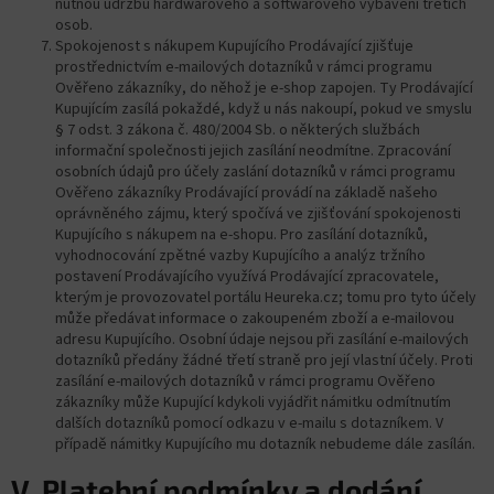
nutnou údržbu hardwarového a softwarového vybavení třetích
osob.
Spokojenost s nákupem Kupujícího Prodávající zjišťuje
prostřednictvím e-mailových dotazníků v rámci programu
Ověřeno zákazníky, do něhož je e-shop zapojen. Ty Prodávající
Kupujícím zasílá pokaždé, když u nás nakoupí, pokud ve smyslu
§ 7 odst. 3 zákona č. 480/2004 Sb. o některých službách
informační společnosti jejich zasílání neodmítne. Zpracování
osobních údajů pro účely zaslání dotazníků v rámci programu
Ověřeno zákazníky Prodávající provádí na základě našeho
oprávněného zájmu, který spočívá ve zjišťování spokojenosti
Kupujícího s nákupem na e-shopu. Pro zasílání dotazníků,
vyhodnocování zpětné vazby Kupujícího a analýz tržního
postavení Prodávajícího využívá Prodávající zpracovatele,
kterým je provozovatel portálu Heureka.cz; tomu pro tyto účely
může předávat informace o zakoupeném zboží a e-mailovou
adresu Kupujícího. Osobní údaje nejsou při zasílání e-mailových
dotazníků předány žádné třetí straně pro její vlastní účely. Proti
zasílání e-mailových dotazníků v rámci programu Ověřeno
zákazníky může Kupující kdykoli vyjádřit námitku odmítnutím
dalších dotazníků pomocí odkazu v e-mailu s dotazníkem. V
případě námitky Kupujícího mu dotazník nebudeme dále zasílán.
V. Platební podmínky a dodání