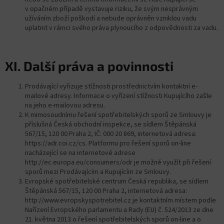
v opačném případě vystavuje riziku, že svým nesprávným
užíváním zboží poškodí a nebude oprávněn vzniklou vadu
uplatnit v rámci svého práva plynoucího z odpovědnosti za vadu.
XI.
Další práva a povinnosti
Prodávající vyřizuje stížnosti prostřednictvím kontaktní e-
mailové adresy. Informace o vyřízení stížnosti Kupujícího zašle
na jeho e-mailovou adresu.
K mimosoudnímu řešení spotřebitelských sporů ze Smlouvy je
příslušná Česká obchodní inspekce, se sídlem Štěpánská
567/15, 120 00 Praha 2, IČ: 000 20 869, internetová adresa:
https://adr.coi.cz/cs. Platformu pro řešení sporů on-line
nacházející se na internetové adrese
http://ec.europa.eu/consumers/odr je možné využít při řešení
sporů mezi Prodávajícím a Kupujícím ze Smlouvy.
Evropské spotřebitelské centrum Česká republika, se sídlem
Štěpánská 567/15, 120 00 Praha 2, internetová adresa:
http://www.evropskyspotrebitel.cz je kontaktním místem podle
Nařízení Evropského parlamentu a Rady (EU) č. 524/2013 ze dne
21. května 2013 o řešení spotřebitelských sporů on-line a o