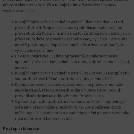
některá vlastnost zboží liší a Kupující s tím při uzavření Smlouvy
výslovně souhlasil.
Kupující může práva z vadného plnění uplatnit do dvou let od
převzetí zboží. Projeví-li se vada v průběhu jednoho roku od
převzetí zboží Kupujícím, má se za to, že zboží bylo vadné již při
převzetí, ledaže to povaha věci nebo vady vylučuje. Tato doba
neběží po dobu, co Kupující nemůže věc užívat, v případě, že
vytkl vadu oprávněně.
Pokud Kupující vadu vytkne oprávněně, dvouletá doba na
uplatnění práv z vadného plnění po dobu, kdy věc nemohl užívat,
neběží.
Kupující nemá práva z vadného plnění, pokud vadu sám způsobil.
Vadou zboží není běžné opotřebení z obvyklého užívání.
Kupující odpovídá za vadu způsobenou nesprávnou montáží
nebo instalací, kterou provedl podle Smlouvy nebo, pokud ji
provedl někdo jiný na odpovědnost Prodávajícího.
V případě použitého zboží není vadou opotřebení odpovídající
míře jeho předchozího používání. U nákupu použitého zboží
může Kupující uplatnit práva z vadného plnění pouze do jednoho
roku od převzetí takového zboží.
Postup reklamace