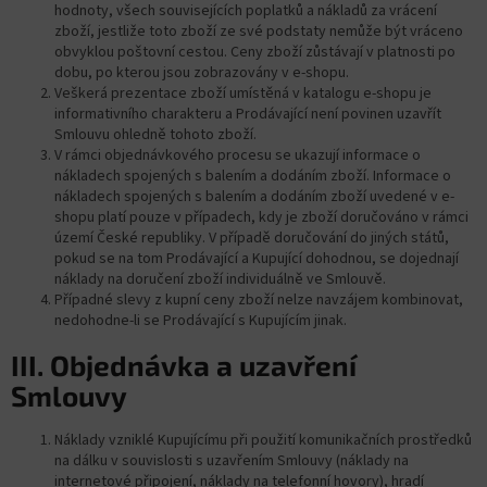
hodnoty, všech souvisejících poplatků a nákladů za vrácení
zboží, jestliže toto zboží ze své podstaty nemůže být vráceno
obvyklou poštovní cestou. Ceny zboží zůstávají v platnosti po
dobu, po kterou jsou zobrazovány v e-shopu.
Veškerá prezentace zboží umístěná v katalogu e-shopu je
informativního charakteru a Prodávající není povinen uzavřít
Smlouvu ohledně tohoto zboží.
V rámci objednávkového procesu se ukazují informace o
nákladech spojených s balením a dodáním zboží. Informace o
nákladech spojených s balením a dodáním zboží uvedené v e-
shopu platí pouze v případech, kdy je zboží doručováno v rámci
území České republiky. V případě doručování do jiných států,
pokud se na tom Prodávající a Kupující dohodnou, se dojednají
náklady na doručení zboží individuálně ve Smlouvě.
Případné slevy z kupní ceny zboží nelze navzájem kombinovat,
nedohodne-li se Prodávající s Kupujícím jinak.
III. Objednávka a uzavření
Smlouvy
Náklady vzniklé Kupujícímu při použití komunikačních prostředků
na dálku v souvislosti s uzavřením Smlouvy (náklady na
internetové připojení, náklady na telefonní hovory), hradí