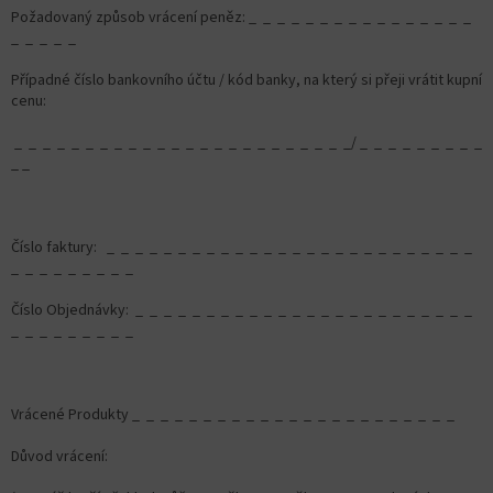
Požadovaný způsob vrácení peněz: _ _ _ _ _ _ _ _ _ _ _ _ _ _ _ _
_ _ _ _ _
Případné číslo bankovního účtu / kód banky, na který si přeji vrátit kupní
cenu:
_ _ _ _ _ _ _ _ _ _ _ _ _ _ _ _ _ _ _ _ _ _ _ _/ _ _ _ _ _ _ _ _ _
_ _
Číslo faktury: _ _ _ _ _ _ _ _ _ _ _ _ _ _ _ _ _ _ _ _ _ _ _ _ _ _
_ _ _ _ _ _ _ _ _
Číslo Objednávky: _ _ _ _ _ _ _ _ _ _ _ _ _ _ _ _ _ _ _ _ _ _ _ _
_ _ _ _ _ _ _ _ _
Vrácené Produkty _ _ _ _ _ _ _ _ _ _ _ _ _ _ _ _ _ _ _ _ _ _ _
Důvod vrácení: