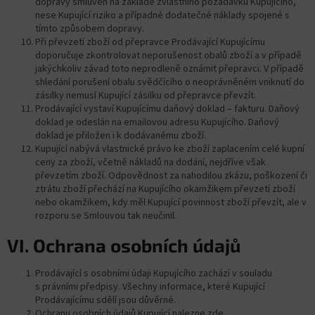
dopravy smluven na základě zvláštního požadavku Kupujícího,
nese Kupující riziko a případné dodatečné náklady spojené s
tímto způsobem dopravy.
Při převzetí zboží od přepravce Prodávající Kupujícímu
doporučuje zkontrolovat neporušenost obalů zboží a v případě
jakýchkoliv závad toto neprodleně oznámit přepravci. V případě
shledání porušení obalu svědčícího o neoprávněném vniknutí do
zásilky nemusí Kupující zásilku od přepravce převzít.
Prodávající vystaví Kupujícímu daňový doklad – fakturu. Daňový
doklad je odeslán na emailovou adresu Kupujícího. Daňový
doklad je přiložen i k dodávanému zboží.
Kupující nabývá vlastnické právo ke zboží zaplacením celé kupní
ceny za zboží, včetně nákladů na dodání, nejdříve však
převzetím zboží. Odpovědnost za nahodilou zkázu, poškození či
ztrátu zboží přechází na Kupujícího okamžikem převzetí zboží
nebo okamžikem, kdy měl Kupující povinnost zboží převzít, ale v
rozporu se Smlouvou tak neučinil.
VI.
Ochrana osobních údajů
Prodávající s osobními údaji Kupujícího zachází v souladu
s právními předpisy. Všechny informace, které Kupující
Prodávajícímu sdělí jsou důvěrné.
Ochranu osobních údajů Kupující nalezne zde.