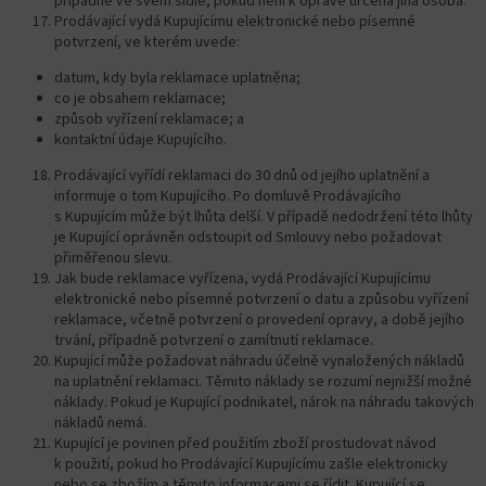
případně ve svém sídle, pokud není k opravě určená jiná osoba.
Prodávající vydá Kupujícímu elektronické nebo písemné
potvrzení, ve kterém uvede:
datum, kdy byla reklamace uplatněna;
co je obsahem reklamace;
způsob vyřízení reklamace; a
kontaktní údaje Kupujícího.
Prodávající vyřídí reklamaci do 30 dnů od jejího uplatnění a
informuje o tom Kupujícího. Po domluvě Prodávajícího
s Kupujícím může být lhůta delší. V případě nedodržení této lhůty
je Kupující oprávněn odstoupit od Smlouvy nebo požadovat
přiměřenou slevu.
Jak bude reklamace vyřízena, vydá Prodávající Kupujícímu
elektronické nebo písemné potvrzení o datu a způsobu vyřízení
reklamace, včetně potvrzení o provedení opravy, a době jejího
trvání, případně potvrzení o zamítnutí reklamace.
Kupující může požadovat náhradu účelně vynaložených nákladů
na uplatnění reklamaci. Těmito náklady se rozumí nejnižší možné
náklady. Pokud je Kupující podnikatel, nárok na náhradu takových
nákladů nemá.
Kupující je povinen před použitím zboží prostudovat návod
k použití, pokud ho Prodávající Kupujícímu zašle elektronicky
nebo se zbožím a těmito informacemi se řídit. Kupující se