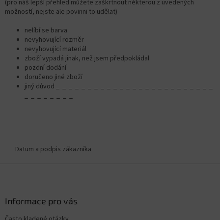
(pro náš lepší přehled můžete zaškrtnout některou z uvedených
možností, nejste ale povinni to udělat)
nelíbí se barva
nevyhovující rozměr
nevyhovující materiál
zboží vypadá jinak, než jsem předpokládal
pozdní dodání
doručeno jiné zboží
jiný důvod _ _ _ _ _ _ _ _ _ _ _ _ _ _ _ _ _ _ _ _ _ _ _ _ _
_ _ _ _ _ _ _ _
Datum a podpis zákazníka
Z
á
p
ä
Informace pro vás
t
Často kladené otázky