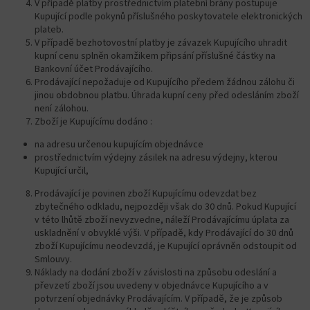
V případě platby prostřednictvím platební brány postupuje
Kupující podle pokynů příslušného poskytovatele elektronických
plateb.
V případě bezhotovostní platby je závazek Kupujícího uhradit
kupní cenu splněn okamžikem připsání příslušné částky na
Bankovní účet Prodávajícího.
Prodávající nepožaduje od Kupujícího předem žádnou zálohu či
jinou obdobnou platbu. Úhrada kupní ceny před odesláním zboží
není zálohou.
Zboží je Kupujícímu dodáno :
na adresu určenou kupujícím objednávce
prostřednictvím výdejny zásilek na adresu výdejny, kterou
Kupující určil,
Prodávající je povinen zboží Kupujícímu odevzdat bez
zbytečného odkladu, nejpozději však do 30 dnů. Pokud Kupující
v této lhůtě zboží nevyzvedne, náleží Prodávajícímu úplata za
uskladnění v obvyklé výši. V případě, kdy Prodávající do 30 dnů
zboží Kupujícímu neodevzdá, je Kupující oprávněn odstoupit od
Smlouvy.
Náklady na dodání zboží v závislosti na způsobu odeslání a
převzetí zboží jsou uvedeny v objednávce Kupujícího a v
potvrzení objednávky Prodávajícím. V případě, že je způsob