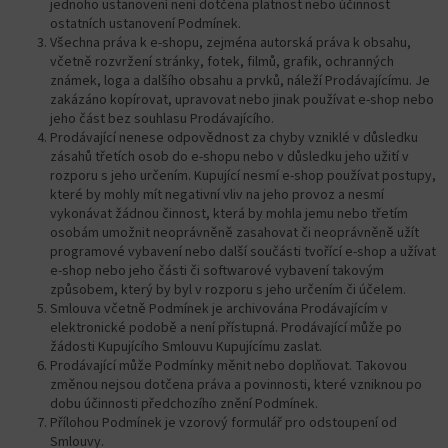
jednoho ustanovení není dotčena platnost nebo účinnost
ostatních ustanovení Podmínek.
Všechna práva k e-shopu, zejména autorská práva k obsahu,
včetně rozvržení stránky, fotek, filmů, grafik, ochranných
známek, loga a dalšího obsahu a prvků, náleží Prodávajícímu. Je
zakázáno kopírovat, upravovat nebo jinak používat e-shop nebo
jeho část bez souhlasu Prodávajícího.
Prodávající nenese odpovědnost za chyby vzniklé v důsledku
zásahů třetích osob do e-shopu nebo v důsledku jeho užití v
rozporu s jeho určením. Kupující nesmí e-shop používat postupy,
které by mohly mít negativní vliv na jeho provoz a nesmí
vykonávat žádnou činnost, která by mohla jemu nebo třetím
osobám umožnit neoprávněně zasahovat či neoprávněně užít
programové vybavení nebo další součásti tvořící e-shop a užívat
e-shop nebo jeho části či softwarové vybavení takovým
způsobem, který by byl v rozporu s jeho určením či účelem.
Smlouva včetně Podmínek je archivována Prodávajícím v
elektronické podobě a není přístupná. Prodávající může po
žádosti Kupujícího Smlouvu Kupujícímu zaslat.
Prodávající může Podmínky měnit nebo doplňovat. Takovou
změnou nejsou dotčena práva a povinnosti, které vzniknou po
dobu účinnosti předchozího znění Podmínek.
Přílohou Podmínek je vzorový formulář pro odstoupení od
Smlouvy.