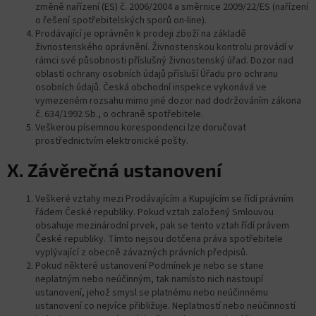
změně nařízení (ES) č. 2006/2004 a směrnice 2009/22/ES (nařízení
o řešení spotřebitelských sporů on-line).
Prodávající je oprávněn k prodeji zboží na základě
živnostenského oprávnění. Živnostenskou kontrolu provádí v
rámci své působnosti příslušný živnostenský úřad. Dozor nad
oblastí ochrany osobních údajů přísluší Úřadu pro ochranu
osobních údajů. Česká obchodní inspekce vykonává ve
vymezeném rozsahu mimo jiné dozor nad dodržováním zákona
č. 634/1992 Sb., o ochraně spotřebitele.
Veškerou písemnou korespondenci lze doručovat
prostřednictvím elektronické pošty.
X. Závěrečná ustanovení
Veškeré vztahy mezi Prodávajícím a Kupujícím se řídí právním
řádem České republiky. Pokud vztah založený Smlouvou
obsahuje mezinárodní prvek, pak se tento vztah řídí právem
České republiky. Tímto nejsou dotčena práva spotřebitele
vyplývající z obecně závazných právních předpisů.
Pokud některé ustanovení Podmínek je nebo se stane
neplatným nebo neúčinným, tak namísto nich nastoupí
ustanovení, jehož smysl se platnému nebo neúčinnému
ustanovení co nejvíce přibližuje. Neplatností nebo neúčinností