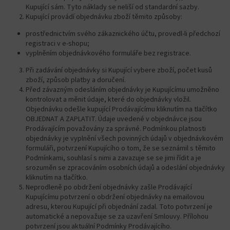
Kupující sám. Tyto náklady se neliší od standardní sazby.
Kupující provádí objednávku zboží těmito způsoby:
prostřednictvím svého zákaznického účtu, provedl-li předchozí
registraci v e-shopu;
vyplněním objednávkového formuláře bez registrace.
Při zadávání objednávky si Kupující vybere zboží, počet kusů
zboží, způsob platby a doručení.
Před závazným odesláním objednávky je Kupujícímu umožněno
kontrolovat a měnit údaje, které do objednávky vložil.
Objednávku odešle kupující Prodávajícímu kliknutím na tlačítko
OBJEDNAT A ZAPLATIT. Údaje uvedené v objednávce jsou
Prodávajícím považovány za správné. Podmínkou platnosti
objednávky je vyplnění všech povinných údajů v objednávkovém
formuláři, potvrzení Kupujícího o tom, že se seznámil s těmito
Podmínkami, souhlasí s nimi a zavazuje se se jimi řídit a je
srozuměn se zpracováním osobních údajů a odeslání objednávky
kliknutím na tlačítko.
Neprodleně po obdržení objednávky zašle Prodávající
Kupujícímu potvrzení o obdržení objednávky na emailovou
adresu, kterou Kupující při objednání zadal. Toto potvrzení je
automatické a nepovažuje se za uzavření Smlouvy. Přílohou
potvrzení jsou aktuální Podmínky Prodávajícího.