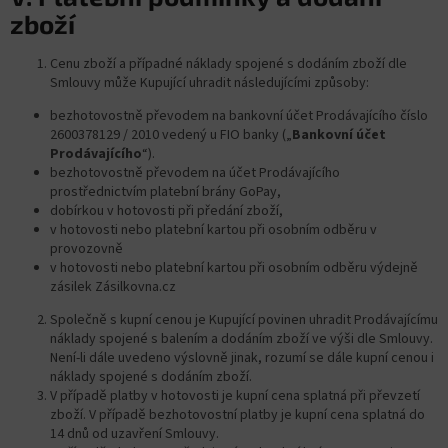
zboží
Cenu zboží a případné náklady spojené s dodáním zboží dle
Smlouvy může Kupující uhradit následujícími způsoby:
bezhotovostně převodem na bankovní účet Prodávajícího číslo
2600378129 / 2010 vedený u FIO banky („
Bankovní účet
Prodávajícího
“).
bezhotovostně převodem na účet Prodávajícího
prostřednictvím platební brány GoPay,
dobírkou v hotovosti při předání zboží,
v hotovosti nebo platební kartou při osobním odběru v
provozovně
v hotovosti nebo platební kartou při osobním odběru výdejně
zásilek Zásilkovna.cz
Společně s kupní cenou je Kupující povinen uhradit Prodávajícímu
náklady spojené s balením a dodáním zboží ve výši dle Smlouvy.
Není-li dále uvedeno výslovně jinak, rozumí se dále kupní cenou i
náklady spojené s dodáním zboží.
V případě platby v hotovosti je kupní cena splatná při převzetí
zboží. V případě bezhotovostní platby je kupní cena splatná do
14 dnů od uzavření Smlouvy.