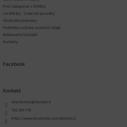
i
Proč nakupovat v DOMELI
e
Certifikáty - Znalecké posudky
Obchodní podmínky
Podmínky ochrany osobních údajů
Reklamační formulář
Kontakty
Facebook
Kontakt
objednavky
@
domeli.cz
702 389 778
https://www.facebook.com/domelicz/