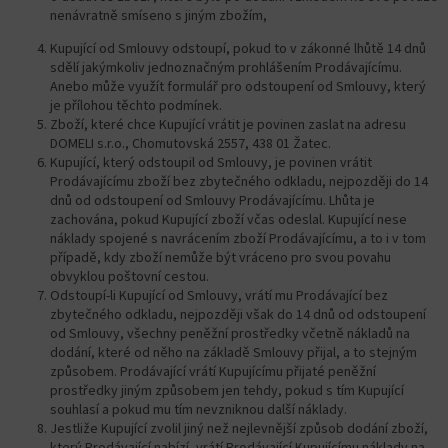
nenávratně smíseno s jiným zbožím,
Kupující od Smlouvy odstoupí, pokud to v zákonné lhůtě 14 dnů
sdělí jakýmkoliv jednoznačným prohlášením Prodávajícímu.
Anebo může využít formulář pro odstoupení od Smlouvy, který
je přílohou těchto podmínek.
Zboží, které chce Kupující vrátit je povinen zaslat na adresu
DOMELI s.r.o., Chomutovská 2557, 438 01 Žatec.
Kupující, který odstoupil od Smlouvy, je povinen vrátit
Prodávajícímu zboží bez zbytečného odkladu, nejpozději do 14
dnů od odstoupení od Smlouvy Prodávajícímu. Lhůta je
zachována, pokud Kupující zboží včas odeslal. Kupující nese
náklady spojené s navrácením zboží Prodávajícímu, a to i v tom
případě, kdy zboží nemůže být vráceno pro svou povahu
obvyklou poštovní cestou.
Odstoupí-li Kupující od Smlouvy, vrátí mu Prodávající bez
zbytečného odkladu, nejpozději však do 14 dnů od odstoupení
od Smlouvy, všechny peněžní prostředky včetně nákladů na
dodání, které od něho na základě Smlouvy přijal, a to stejným
způsobem. Prodávající vrátí Kupujícímu přijaté peněžní
prostředky jiným způsobem jen tehdy, pokud s tím Kupující
souhlasí a pokud mu tím nevzniknou další náklady.
Jestliže Kupující zvolil jiný než nejlevnější způsob dodání zboží,