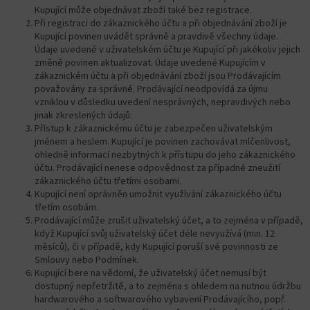
Kupující může objednávat zboží také bez registrace.
Při registraci do zákaznického účtu a při objednávání zboží je
Kupující povinen uvádět správně a pravdivě všechny údaje.
Údaje uvedené v uživatelském účtu je Kupující při jakékoliv jejich
změně povinen aktualizovat. Údaje uvedené Kupujícím v
zákaznickém účtu a při objednávání zboží jsou Prodávajícím
považovány za správné. Prodávající neodpovídá za újmu
vzniklou v důsledku uvedení nesprávných, nepravdivých nebo
jinak zkreslených údajů.
Přístup k zákaznickému účtu je zabezpečen uživatelským
jménem a heslem. Kupující je povinen zachovávat mlčenlivost,
ohledně informací nezbytných k přístupu do jeho zákaznického
účtu. Prodávající nenese odpovědnost za případné zneužití
zákaznického účtu třetími osobami.
Kupující není oprávněn umožnit využívání zákaznického účtu
třetím osobám.
Prodávající může zrušit uživatelský účet, a to zejména v případě,
když Kupující svůj uživatelský účet déle nevyužívá (min. 12
měsíců), či v případě, kdy Kupující poruší své povinnosti ze
Smlouvy nebo Podmínek.
Kupující bere na vědomí, že uživatelský účet nemusí být
dostupný nepřetržitě, a to zejména s ohledem na nutnou údržbu
hardwarového a softwarového vybavení Prodávajícího, popř.