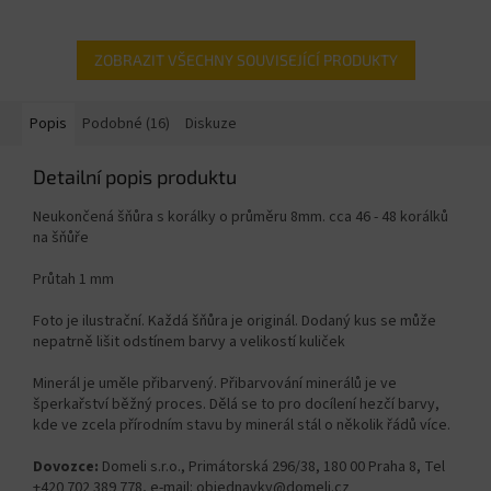
ZOBRAZIT VŠECHNY SOUVISEJÍCÍ PRODUKTY
Popis
Podobné (16)
Diskuze
Detailní popis produktu
Neukončená šňůra s korálky o průměru 8mm. cca 46 - 48 korálků
na šňůře
Průtah 1 mm
Foto je ilustrační. Každá šňůra je originál. Dodaný kus se může
nepatrně lišit odstínem barvy a velikostí kuliček
Minerál je uměle přibarvený. Přibarvování minerálů je ve
šperkařství běžný proces. Dělá se to pro docílení hezčí barvy,
kde ve zcela přírodním stavu by minerál stál o několik řádů více.
Dovozce:
Domeli s.r.o., Primátorská 296/38, 180 00 Praha 8, Tel
+420 702 389 778, e-mail: objednavky@domeli.cz