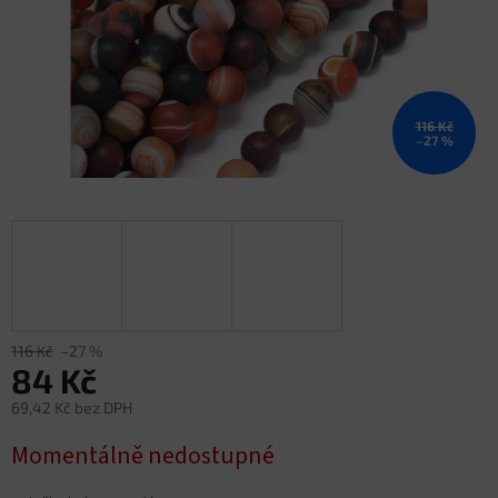
116 Kč
–27 %
116 Kč
–27 %
84 Kč
69,42 Kč bez DPH
Měrná
Momentálně nedostupné
cena: