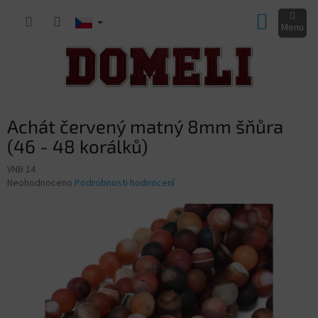
Přejít
NÁKUP
na
obsah
KOŠÍK
Achát červený matný 8mm šňůra
(46 - 48 korálků)
VNB 14
Průměrné
Neohodnoceno
Podrobnosti hodnocení
hodnocení
produktu
je
0,0
z
5
hvězdiček.