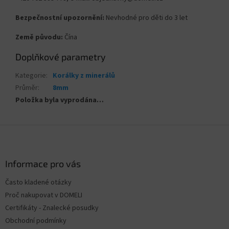
Bezpečnostní upozornění:
Nevhodné pro děti do 3 let
Země původu:
Čína
Doplňkové parametry
Kategorie
:
Korálky z minerálů
Průměr
:
8mm
Položka byla vyprodána…
Z
á
p
a
Informace pro vás
t
Často kladené otázky
í
Proč nakupovat v DOMELI
Certifikáty - Znalecké posudky
Obchodní podmínky