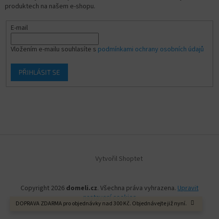
produktech na našem e-shopu.
E-mail
Vložením e-mailu souhlasíte s
podmínkami ochrany osobních údajů
PŘIHLÁSIT SE
Vytvořil Shoptet
Copyright 2026
domeli.cz
. Všechna práva vyhrazena.
Upravit
nastavení cookies
DOPRAVA ZDARMA pro objednávky nad 300 Kč. Objednávejte již nyní.