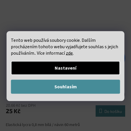
Tento web používá soubory cookie. Dalším
procházením tohoto webu vyjadřujete souhlas s jejich
používáním.. Více informací
zde
.
48 Kč
–47 %
Nastavení
Elastická lycra 0.8mm bílá návin 60 metrů
Souhlasím
Skladem
(211 ks)
20,66 Kč bez DPH
25 Kč
Do košíku
Elastická lycra 0,8 mm bílá / návin 60 metrů