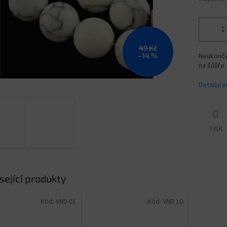
49 Kč
–14 %
Neukončen
na šňůře
Detailní 
TISK
sející produkty
Kód:
VND 01
Kód:
VND 10