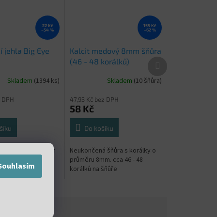
22 Kč
155 Kč
–54 %
–62 %
 jehla Big Eye
Kalcit medový 8mm šňůra
Další
(46 - 48 korálků)
produkt
Skladem
(1394 ks)
Skladem
(10 šňůra)
z DPH
47,93 Kč bez DPH
58 Kč
šíku
Do košíku
jehla s velkým okem
Neukončená šňůra s korálky o
průměru 8mm. cca 46 - 48
Souhlasím
korálků na šňůře