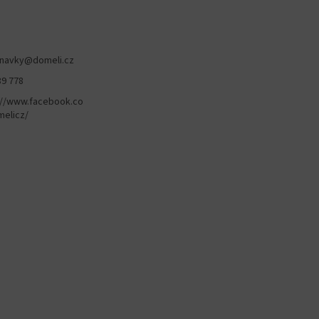
navky
@
domeli.cz
89 778
://www.facebook.co
elicz/