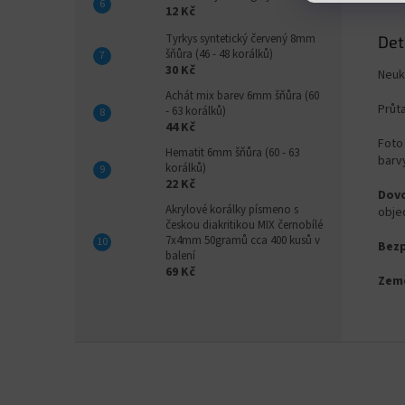
12 Kč
Tyrkys syntetický červený 8mm
Det
šňůra (46 - 48 korálků)
30 Kč
Neuk
Achát mix barev 6mm šňůra (60
Průt
- 63 korálků)
44 Kč
Foto 
Hematit 6mm šňůra (60 - 63
barvy
korálků)
22 Kč
Dovo
Akrylové korálky písmeno s
obje
českou diakritikou MIX černobílé
7x4mm 50gramů cca 400 kusů v
Bezp
balení
69 Kč
Zem
Z
á
p