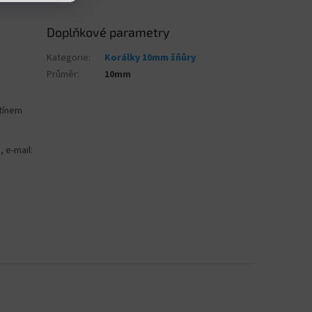
Doplňkové parametry
Kategorie
:
Korálky 10mm šňůry
Průměr
:
10mm
stínem
, e-mail: