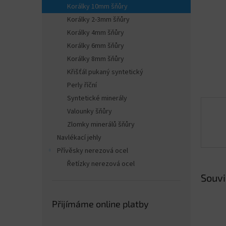
n
Korálky 10mm šňůry
e
Korálky 2-3mm šňůry
l
Korálky 4mm šňůry
Korálky 6mm šňůry
Korálky 8mm šňůry
Křišťál pukaný syntetický
Perly říční
Syntetické minerály
Valounky šňůry
Zlomky minerálů šňůry
Navlékací jehly
Přívěsky nerezová ocel
Řetízky nerezová ocel
Souvi
Přijímáme online platby