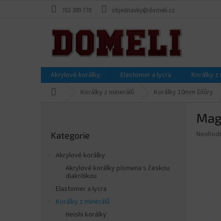
Přejít
702 389 778
objednavky@domeli.cz
na
obsah
Akrylové korálky
Elastomer a lycra
Korálky z
Domů
Korálky z minerálů
Korálky 10mm šňůry
P
Magn
o
Přeskočit
s
Průměr
Neohod
Kategorie
kategorie
t
hodnoce
r
produkt
Akrylové korálky
a
je
Akrylové korálky písmena s českou
0,0
n
diakritikou
z
n
Elastomer a lycra
5
í
hvězdič
Korálky z minerálů
p
Heishi korálky
a