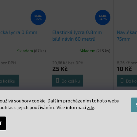
18 Kč
48 Kč
–55 %
–47 %
ická lycra 0.8mm
Elastická lycra 0.8mm
Navlékací
bílá návin 60 metrů
75mm
Skladem
(87 ks)
Skladem
(215 ks)
č bez DPH
20,66 Kč bez DPH
8,26 Kč be
25 Kč
10 Kč
o košíku
Do košíku
Do ko
ká lycra 0,8 mm bílá /
Elastická lycra 0,8 mm bílá /
Navlékací 
oužívá soubory cookie. Dalším procházením tohoto webu
10 metrů
návin 60 metrů
ouhlas s jejich používáním.. Více informací
zde
.
í
s
Podobné (16)
Diskuze