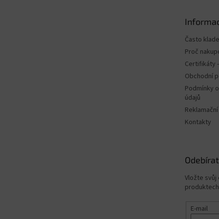
a
t
Informac
í
Často klad
Proč nakup
Certifikáty
Obchodní 
Podmínky o
údajů
Reklamační
Kontakty
Odebírat
Vložte svůj
produktech
E-mail