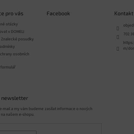
e pro vás
Facebook
Kontakt
ené otázky
objed
ovat v DOMELI
702 3
 - Znalecké posudky
https
podmínky
m/dom
chrany osobních
 formulář
 newsletter
 e-mail a my vám budeme zasílat informace o nových
 na našem e-shopu.