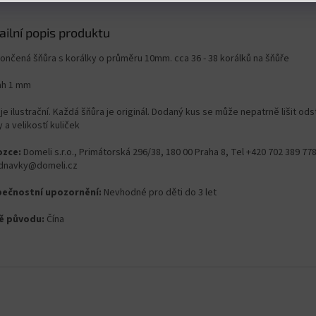
ailní popis produktu
ončená šňůra s korálky o průměru 10mm. cca 36 - 38 korálků na šňůře
ah 1 mm
je ilustrační. Každá šňůra je originál. Dodaný kus se může nepatrně lišit od
 a velikostí kuliček
zce:
Domeli s.r.o., Primátorská 296/38, 180 00 Praha 8, Tel +420 702 389 778
dnavky@domeli.cz
ečnostní upozornění:
Nevhodné pro děti do 3 let
ě původu:
Čína