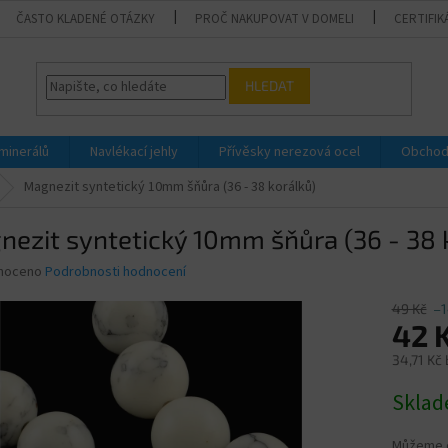
ČASTO KLADENÉ OTÁZKY
PROČ NAKUPOVAT V DOMELI
CERTIFIK
HLEDAT
 minerálů
Navlékací jehly
Přívěsky nerezová ocel
Obchod
Magnezit syntetický 10mm šňůra (36 - 38 korálků)
ezit syntetický 10mm šňůra (36 - 38 
né
noceno
Podrobnosti hodnocení
ní
u
49 Kč
–
42 
34,71 Kč
Měrná
Skla
ek.
cena:
Můžeme d