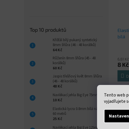
Top 10 produktů
Elast
bílá
Křišťál bílý pukaný syntetický
8mm šňůra (46 - 48 korálků)
64 Kč
Růženín 8mm šňůra (45 - 48
6,61 K
korálků)
8 Kč
60 Kč
D
Jaspis třešňový květ 8mm šňůra
(46 - 48 korálků)
48 Kč
Elastic
Tento web p
návin 
Navlékací jehla Big Eye 75mm
10 Kč
vyjadřujete s
Elastická lycra 0.8mm bílá návin
60 metrů
Nastaven
25 Kč
Popi
Navlékací jehla Big Eye 125mm