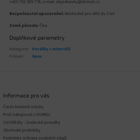
+420 702 389 778, e-mail: objednavky@domeli.cz
Bezpečnostní upozornění:
Nevhodné pro děti do 3 let
Země původu:
Čína
Doplňkové parametry
Kategorie
:
Korálky z minerálů
Průměr
:
8mm
Z
á
p
a
Informace pro vás
t
Často kladené otázky
í
Proč nakupovat v DOMELI
Certifikáty - Znalecké posudky
Obchodní podmínky
Podmínky ochrany osobních údajů