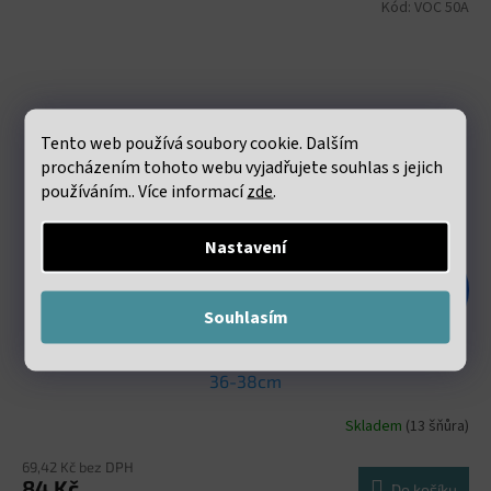
Kód:
VOC 50A
Tento web používá soubory cookie. Dalším
procházením tohoto webu vyjadřujete souhlas s jejich
používáním.. Více informací
zde
.
Nastavení
187 Kč
–55 %
Souhlasím
Shoushan stone Heishi korálky cca 2x4mm šňůra cca
36-38cm
Skladem
(13 šňůra)
69,42 Kč bez DPH
84 Kč
Do košíku