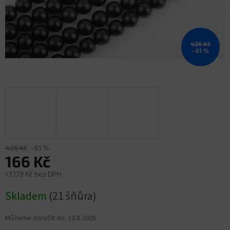
426 Kč
–61 %
426 Kč
–61 %
166 Kč
137,19 Kč bez DPH
Měrná
Skladem
(21 šňůra)
cena:
Můžeme doručit do:
10.8.2026