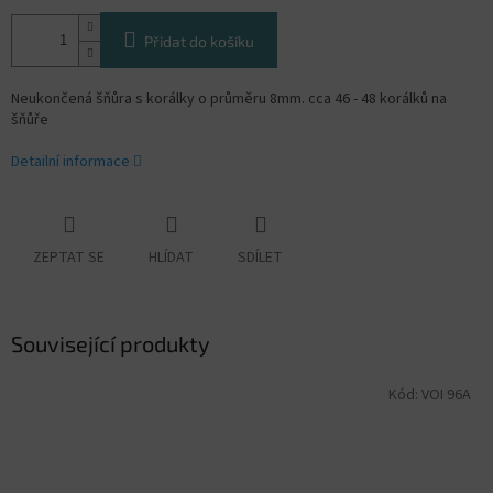
Přidat do košíku
Neukončená šňůra s korálky o průměru 8mm. cca 46 - 48 korálků na
šňůře
Detailní informace
ZEPTAT SE
HLÍDAT
SDÍLET
Související produkty
Kód:
VOI 96A