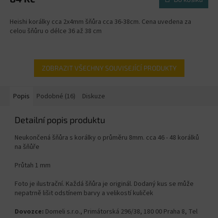
Heishi korálky cca 2x4mm šňůra cca 36-38cm. Cena uvedena za
celou šňůru o délce 36 až 38 cm
ZOBRAZIT VŠECHNY SOUVISEJÍCÍ PRODUKTY
Popis
Podobné (16)
Diskuze
Detailní popis produktu
Neukončená šňůra s korálky o průměru 8mm. cca 46 - 48 korálků
na šňůře
Průtah 1 mm
Foto je ilustrační. Každá šňůra je originál. Dodaný kus se může
nepatrně lišit odstínem barvy a velikostí kuliček
Dovozce:
Domeli s.r.o., Primátorská 296/38, 180 00 Praha 8, Tel