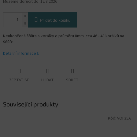
Můžeme doručit do:
12.8.2026
Přidat do košíku
Neukončená šňůra s korálky o průměru 8mm. cca 46 - 48 korálků na
šňůře
Detailní informace
ZEPTAT SE
HLÍDAT
SDÍLET
Související produkty
Kód:
VOI 35A