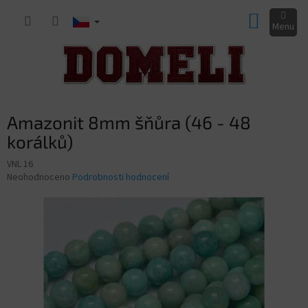
Přejít
NÁKUP
na
obsah
KOŠÍK
Amazonit 8mm šňůra (46 - 48
korálků)
VNL 16
Průměrné
Neohodnoceno
Podrobnosti hodnocení
hodnocení
produktu
je
0,0
z
5
hvězdiček.