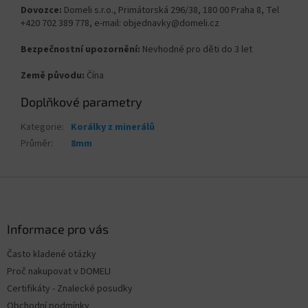
Dovozce:
Domeli s.r.o., Primátorská 296/38, 180 00 Praha 8, Tel
+420 702 389 778, e-mail: objednavky@domeli.cz
Bezpečnostní upozornění:
Nevhodné pro děti do 3 let
Země původu:
Čína
Doplňkové parametry
Kategorie
:
Korálky z minerálů
Průměr
:
8mm
Z
á
p
a
Informace pro vás
t
Často kladené otázky
í
Proč nakupovat v DOMELI
Certifikáty - Znalecké posudky
Obchodní podmínky