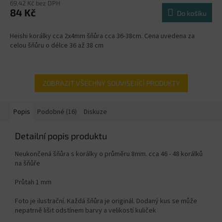
69,42 Kč bez DPH
84 Kč
Do košíku
Heishi korálky cca 2x4mm šňůra cca 36-38cm. Cena uvedena za
celou šňůru o délce 36 až 38 cm
ZOBRAZIT VŠECHNY SOUVISEJÍCÍ PRODUKTY
Popis
Podobné (16)
Diskuze
Detailní popis produktu
Neukončená šňůra s korálky o průměru 8mm. cca 46 - 48 korálků
na šňůře
Průtah 1 mm
Foto je ilustrační. Každá šňůra je originál. Dodaný kus se může
nepatrně lišit odstínem barvy a velikostí kuliček