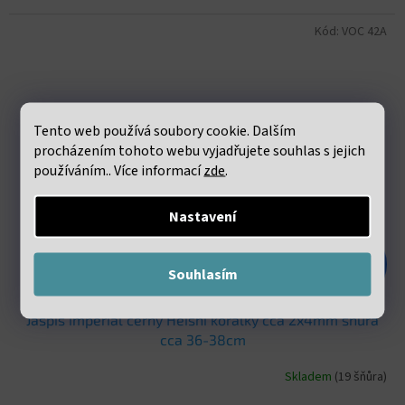
Kód:
VOC 42A
Tento web používá soubory cookie. Dalším
procházením tohoto webu vyjadřujete souhlas s jejich
používáním.. Více informací
zde
.
Nastavení
187 Kč
–55 %
Souhlasím
Jaspis imperial černý Heishi korálky cca 2x4mm šňůra
cca 36-38cm
Skladem
(19 šňůra)