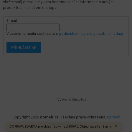
Vložte svůj e-mail a my vám budeme zasílat informace o nových
produktech na našem e-shopu.
E-mail
Vložením e-mailu souhlasíte s
podmínkami ochrany osobních údajů
PŘIHLÁSIT SE
Vytvořil Shoptet
Copyright 2026
domeli.cz
. Všechna práva vyhrazena.
Upravit
nastavení cookies
DOPRAVA ZDARMA pro objednávky nad 300 Kč. Objednávejte již nyní.