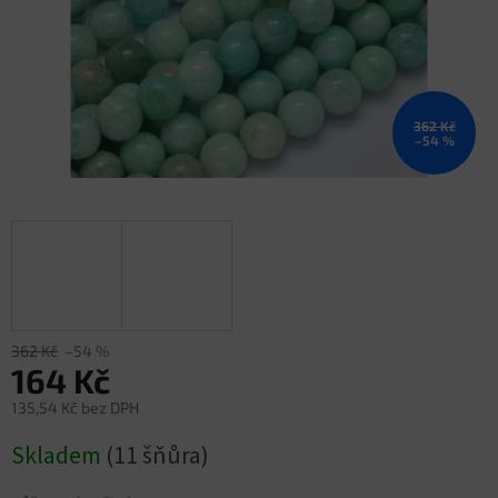
362 Kč
–54 %
362 Kč
–54 %
164 Kč
135,54 Kč bez DPH
Měrná
Skladem
(11 šňůra)
cena: