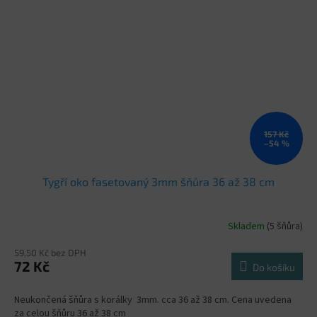
157 Kč
–54 %
Tygří oko fasetovaný 3mm šňůra 36 až 38 cm
Skladem
(5 šňůra)
59,50 Kč bez DPH
72 Kč
Do košíku
Neukončená šňůra s korálky 3mm. cca 36 až 38 cm. Cena uvedena
za celou šňůru 36 až 38 cm