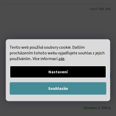
Kód:
VNK 06A
Tento web používá soubory cookie. Dalším
procházením tohoto webu vyjadřujete souhlas s jejich
používáním.. Více informací
zde
.
Nastavení
736 Kč
–60 %
Souhlasím
Azurit EXTRA 6mm šňůra (60 - 63 korálků)
Skladem
(1 šňůra)