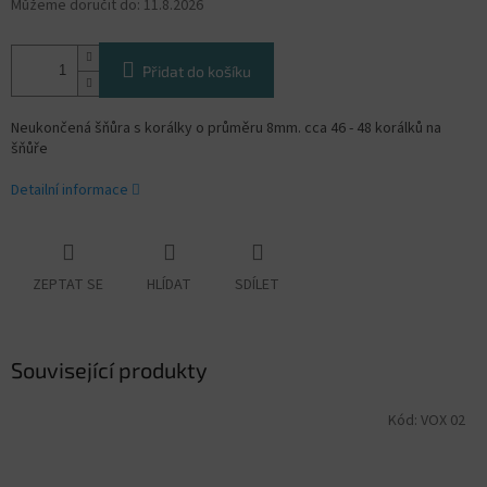
Můžeme doručit do:
11.8.2026
Přidat do košíku
Neukončená šňůra s korálky o průměru 8mm. cca 46 - 48 korálků na
šňůře
Detailní informace
ZEPTAT SE
HLÍDAT
SDÍLET
Související produkty
Kód:
VOX 02