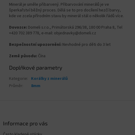
Minerál je uměle přibarvený. Přibarvování minerálů je ve
šperkařství běžný proces. Dělá se to pro docílení hezčí barvy,
kde ve zcela přírodním stavu by minerál stál o několik řádů více.
Dovozce:
Domeli s.r.o., Primátorská 296/38, 180 00 Praha 8, Tel
+420 702 389 778, e-mail: objednavky@domeli.cz
Bezpečnostní upozornění:
Nevhodné pro děti do 3 let
Země původu:
Čína
Doplňkové parametry
Kategorie
:
Korálky z minerálů
Průměr
:
8mm
Z
á
p
a
Informace pro vás
t
Často kladené otázky