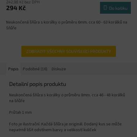
242,98 Kč bez DPH
294 Kč
Do košíku
Neukončená šňůra s korálky o průměru 6mm. cca 60 - 63 korálků na
šňůře
ZOBRAZIT VŠECHNY SOUVISEJÍCÍ PRODUKTY
Popis
Podobné (16)
Diskuze
Detailní popis produktu
Neukončená šňůra s korálky o průměru 8mm. cca 46 - 48 korálků
na šňůře
Průtah 1 mm
Foto je ilustrační. Každá šňůra je originál. Dodaný kus se může
nepatrně lišit odstínem barvy a velikostí kuliček