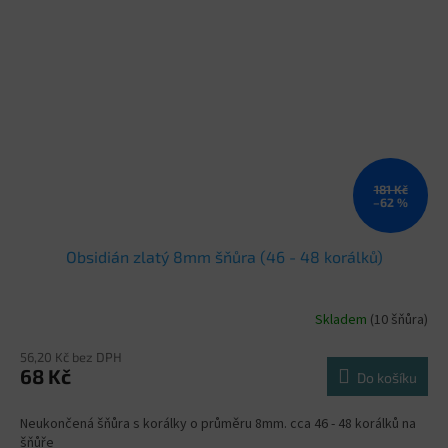
181 Kč
–62 %
Obsidián zlatý 8mm šňůra (46 - 48 korálků)
Skladem
(10 šňůra)
56,20 Kč bez DPH
68 Kč
Do košíku
Neukončená šňůra s korálky o průměru 8mm. cca 46 - 48 korálků na
šňůře