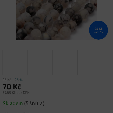
95 Kč
–26 %
95 Kč
–26 %
70 Kč
57,85 Kč bez DPH
Měrná
Skladem
(5 šňůra)
cena: