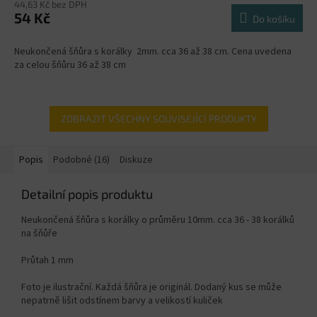
44,63 Kč bez DPH
54 Kč
Do košíku
Neukončená šňůra s korálky 2mm. cca 36 až 38 cm. Cena uvedena
za celou šňůru 36 až 38 cm
ZOBRAZIT VŠECHNY SOUVISEJÍCÍ PRODUKTY
Popis
Podobné (16)
Diskuze
Detailní popis produktu
Neukončená šňůra s korálky o průměru 10mm. cca 36 - 38 korálků
na šňůře
Průtah 1 mm
Foto je ilustrační. Každá šňůra je originál. Dodaný kus se může
nepatrně lišit odstínem barvy a velikostí kuliček