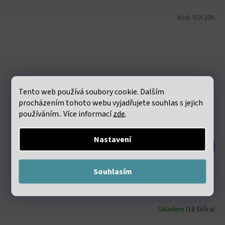
Kód:
VOI 20A
Tento web používá soubory cookie. Dalším
procházením tohoto webu vyjadřujete souhlas s jejich
používáním.. Více informací
zde
.
Nastavení
101 Kč
–46 %
Souhlasím
Křišťál s rutilem fasetovaný 2mm šňůra 36 až 38 cm
Skladem
(18 šňůra)