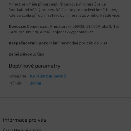
Minerál je uměle přibarvený. Přibarvování minerálů je ve
šperkařství běžný proces. Dělá se to pro docílení hezčí barvy,
kde ve zcela přírodním stavu by minerál stál o několik řádů více.
Dovozce:
Domeli s.r.o., Primátorská 296/38, 180 00 Praha 8, Tel
+420 702 389 778, e-mail: objednavky@domeli.cz
Bezpečnostní upozornění:
Nevhodné pro děti do 3 let
Země původu:
Čína
Doplňkové parametry
Kategorie
:
Korálky z minerálů
Průměr
:
10mm
Z
á
p
a
Informace pro vás
t
Často kladené otázky