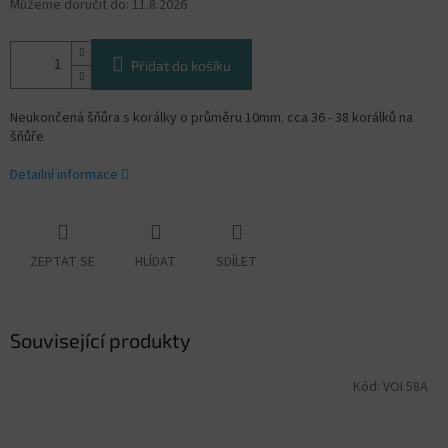
Můžeme doručit do:
11.8.2026
Přidat do košíku
Neukončená šňůra s korálky o průměru 10mm. cca 36 - 38 korálků na
šňůře
Detailní informace
ZEPTAT SE
HLÍDAT
SDÍLET
Související produkty
Kód:
VOI 58A