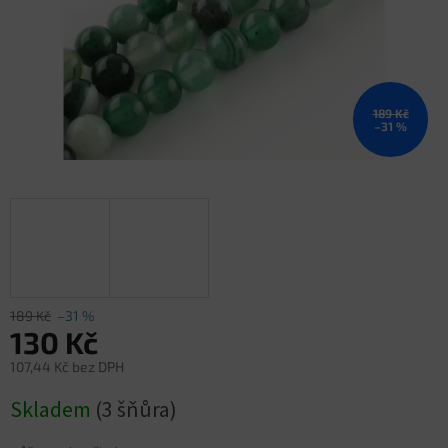
189 Kč
–31 %
189 Kč
–31 %
130 Kč
107,44 Kč bez DPH
Měrná
Skladem
(3 šňůra)
cena: