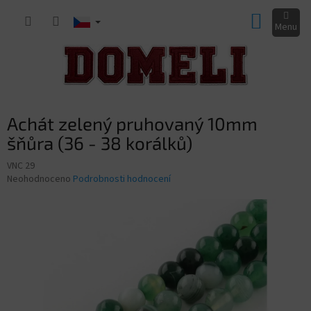
Přejít
NÁKUP
na
obsah
KOŠÍK
Achát zelený pruhovaný 10mm
šňůra (36 - 38 korálků)
VNC 29
Průměrné
Neohodnoceno
Podrobnosti hodnocení
hodnocení
produktu
je
0,0
z
5
hvězdiček.