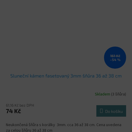
161 Kč
–54 %
Sluneční kámen fasetovaný 3mm šňůra 36 až 38 cm
Skladem
(3 šňůra)
61,16 Kč bez DPH
74 Kč
Do košíku
Neukončená šňůra s korálky 3mm. cca 36 až 38 cm. Cena uvedena
za celou šňůru 36 až 38 cm