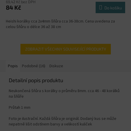
69,42 Kč bez DPH
84 Kč
Do košíku
Heishi korálky cca 2x4mm šňůra cca 36-38cm. Cena uvedena za
celou šňůru o délce 36 až 38 cm
ZOBRAZIT VŠECHNY SOUVISEJÍCÍ PRODUKTY
Popis
Podobné (16)
Diskuze
Detailní popis produktu
Neukončená šňůra s korálky o průměru 8mm. cca 46 - 48 korálků
na šňůře
Průtah 1 mm
Foto je ilustrační. Každá šňůra je originál. Dodaný kus se může
nepatrně lišit odstínem barvy a velikostí kuliček