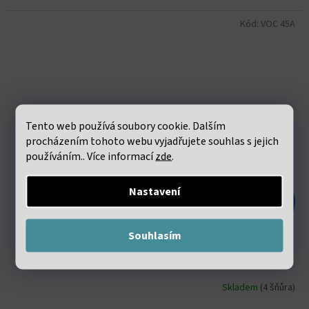
Kód:
VOC 45A
Tento web používá soubory cookie. Dalším
procházením tohoto webu vyjadřujete souhlas s jejich
používáním.. Více informací
zde
.
Nastavení
187 Kč
–55 %
Souhlasím
Achát černý Heishi korálky cca 2x4mm šňůra cca 36-
38cm
Skladem
(4 šňůra)