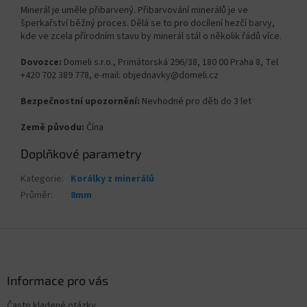
Minerál je uměle přibarvený. Přibarvování minerálů je ve
šperkařství běžný proces. Dělá se to pro docílení hezčí barvy,
kde ve zcela přírodním stavu by minerál stál o několik řádů více.
Dovozce:
Domeli s.r.o., Primátorská 296/38, 180 00 Praha 8, Tel
+420 702 389 778, e-mail: objednavky@domeli.cz
Bezpečnostní upozornění:
Nevhodné pro děti do 3 let
Země původu:
Čína
Doplňkové parametry
Kategorie
:
Korálky z minerálů
Průměr
:
8mm
Z
á
p
a
Informace pro vás
t
Často kladené otázky