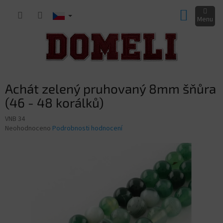
Přejít
NÁKUP
na
obsah
KOŠÍK
Achát zelený pruhovaný 8mm šňůra
(46 - 48 korálků)
VNB 34
Průměrné
Neohodnoceno
Podrobnosti hodnocení
hodnocení
produktu
je
0,0
z
5
hvězdiček.