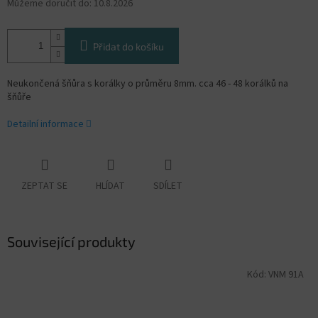
Můžeme doručit do:
10.8.2026
Přidat do košíku
Neukončená šňůra s korálky o průměru 8mm. cca 46 - 48 korálků na
šňůře
Detailní informace
ZEPTAT SE
HLÍDAT
SDÍLET
Související produkty
Kód:
VNM 91A