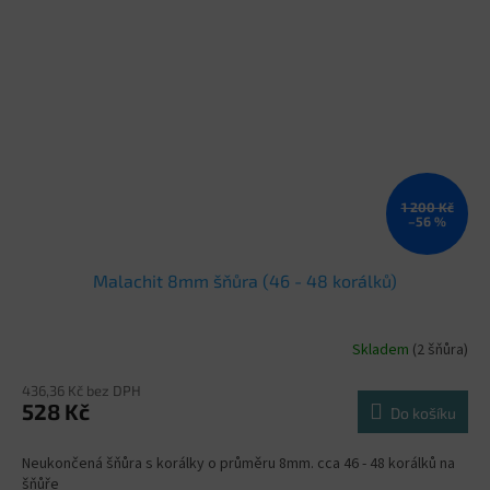
1 200 Kč
–56 %
Malachit 8mm šňůra (46 - 48 korálků)
Skladem
(2 šňůra)
436,36 Kč bez DPH
528 Kč
Do košíku
Neukončená šňůra s korálky o průměru 8mm. cca 46 - 48 korálků na
šňůře