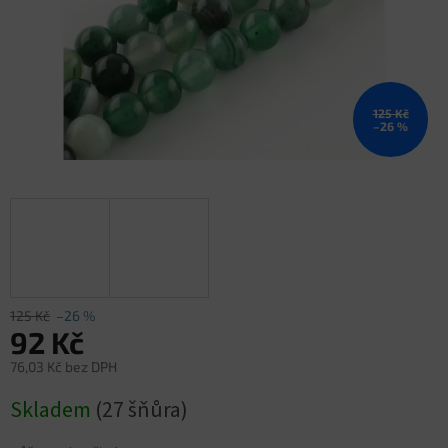
125 Kč
–26 %
125 Kč
–26 %
92 Kč
76,03 Kč bez DPH
Měrná
Skladem
(27 šňůra)
cena: