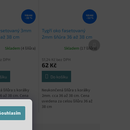
118 Kč
131 Kč
–38 %
–52 %
fasetovaný 3mm
Tygří oko fasetovaný
 až 38 cm
2mm šňůra 36 až 38 cm
Další
produkt
Skladem
(4 šňůra)
Skladem
(17 šňůra)
ez DPH
51,24 Kč bez DPH
62 Kč
šíku
Do košíku
 šňůra s korálky
Neukončená šňůra s korálky
6 až 38 cm. Cena
2mm. cca 36 až 38 cm. Cena
 celou šňůru 36 až
uvedena za celou šňůru 36 až
38 cm
Souhlasím