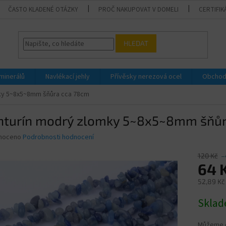
ČASTO KLADENÉ OTÁZKY
PROČ NAKUPOVAT V DOMELI
CERTIFIK
HLEDAT
 minerálů
Navlékací jehly
Přívěsky nerezová ocel
Obchod
ky 5~8x5~8mm šňůra cca 78cm
nturín modrý zlomky 5~8x5~8mm šňůr
né
noceno
Podrobnosti hodnocení
ní
u
120 Kč
–
64 
52,89 Kč
Měrná
Skla
ek.
cena:
Můžeme d