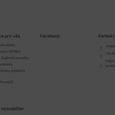
e pro vás
Facebook
Kontakt
ené otázky
objed
ovat v DOMELI
702 3
 - Znalecké posudky
https
podmínky
m/dom
chrany osobních
 formulář
 newsletter