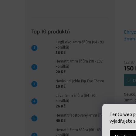
Top 10 produktů
Chryz
3mm 
Tygří oko 4mm šňůra (84 - 90
korálků)
36 Kč
Hematit 4mm šňůra (98 - 102
123,97
korálků)
150 
20 Kč
D
Navlékací jehla Big Eye 75mm
10 Kč
Neukon
Láva 4mm šňůra (84 - 90
3mm. c
korálků)
uveden
26 Kč
38 cm
Tento web p
Hematit facetovaný 4mm šňůra
40 Kč
vyjadřujete s
Hematit 6mm šňůra (60 - 63
korálků)
Popi