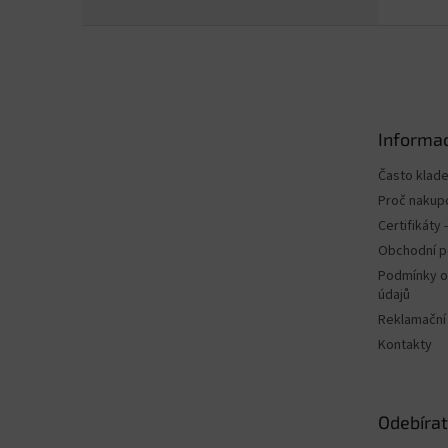
Z
á
p
a
t
Informac
í
Často klad
Proč nakup
Certifikáty
Obchodní 
Podmínky o
údajů
Reklamační
Kontakty
Odebírat