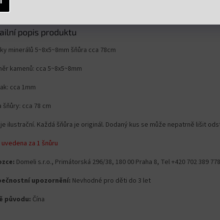
í
ailní popis produktu
ky minerálů 5~8x5~8mm šňůra cca 78cm
ěr kamenů: cca 5~8x5~8mm
lak: cca 1mm
a šňůry: cca 78 cm
je ilustrační. Každá šňůra je originál. Dodaný kus se může nepatrně lišit od
 uvedena za 1 šnůru
zce:
Domeli s.r.o., Primátorská 296/38, 180 00 Praha 8, Tel +420 702 389 7
ečnostní upozornění:
Nevhodné pro děti do 3 let
ě původu:
Čína