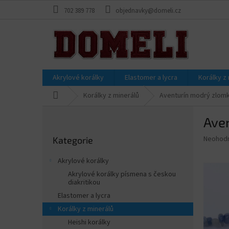
Přejít
702 389 778
objednavky@domeli.cz
na
obsah
Akrylové korálky
Elastomer a lycra
Korálky z
Domů
Korálky z minerálů
Aventurín modrý zlom
P
Ave
o
Přeskočit
s
Průměr
Neohod
Kategorie
kategorie
t
hodnoce
r
produkt
Akrylové korálky
a
je
Akrylové korálky písmena s českou
0,0
n
diakritikou
z
n
Elastomer a lycra
5
í
hvězdič
Korálky z minerálů
p
Heishi korálky
a