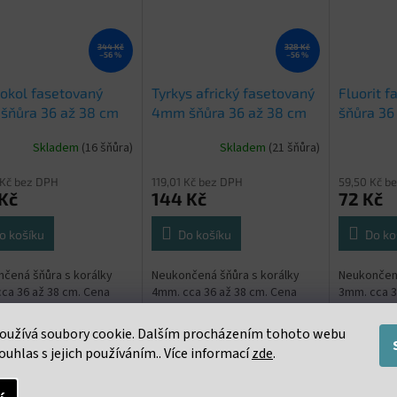
344 Kč
328 Kč
–56 %
–56 %
okol fasetovaný
Tyrkys africký fasetovaný
Fluorit 
šňůra 36 až 38 cm
4mm šňůra 36 až 38 cm
šňůra 36
Skladem
(16 šňůra)
Skladem
(21 šňůra)
 Kč bez DPH
119,01 Kč bez DPH
59,50 Kč b
Kč
144 Kč
72 Kč
o košíku
Do košíku
Do ko
čená šňůra s korálky
Neukončená šňůra s korálky
Neukončená
ca 36 až 38 cm. Cena
4mm. cca 36 až 38 cm. Cena
3mm. cca 3
a za celou šňůru 36 až
uvedena za celou šňůru 36 až
uvedena za
38 cm
38 cm
oužívá soubory cookie. Dalším procházením tohoto webu
ouhlas s jejich používáním.. Více informací
zde
.
s
Podobné (16)
Diskuze