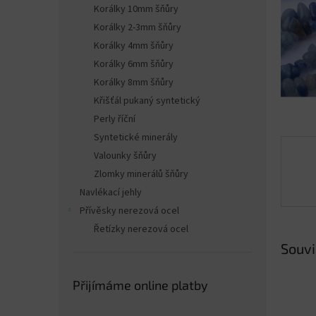
n
Korálky 10mm šňůry
e
Korálky 2-3mm šňůry
l
Korálky 4mm šňůry
Korálky 6mm šňůry
Korálky 8mm šňůry
Křišťál pukaný syntetický
Perly říční
Syntetické minerály
Valounky šňůry
Zlomky minerálů šňůry
Navlékací jehly
Přívěsky nerezová ocel
Řetízky nerezová ocel
Souvi
Přijímáme online platby