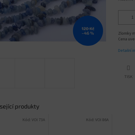
120 Kč
–46 %
Zlomky m
Cena uve
Detailní 
TISK
sející produkty
Kód:
VOI 73A
Kód:
VOI 86A