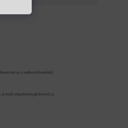
stínem barvy a velikostí kamínků
78, e-mail: objednavky@domeli.cz