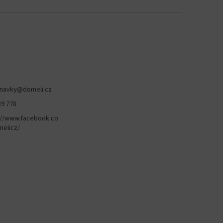
navky
@
domeli.cz
89 778
://www.facebook.co
elicz/