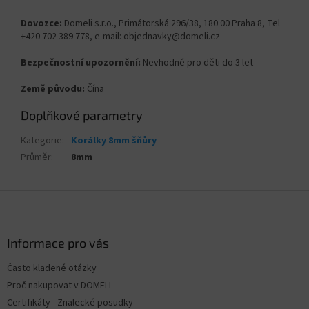
Dovozce:
Domeli s.r.o., Primátorská 296/38, 180 00 Praha 8, Tel
+420 702 389 778, e-mail: objednavky@domeli.cz
Bezpečnostní upozornění:
Nevhodné pro děti do 3 let
Země původu:
Čína
Doplňkové parametry
Kategorie
:
Korálky 8mm šňůry
Průměr
:
8mm
Z
á
p
a
Informace pro vás
t
Často kladené otázky
í
Proč nakupovat v DOMELI
Certifikáty - Znalecké posudky