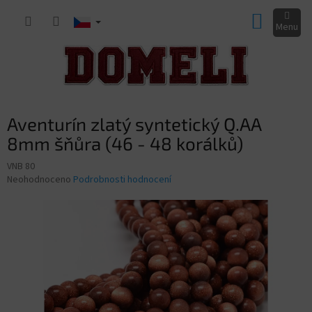
Přejít
NÁKUP
na
obsah
KOŠÍK
Aventurín zlatý syntetický Q.AA
8mm šňůra (46 - 48 korálků)
VNB 80
Průměrné
Neohodnoceno
Podrobnosti hodnocení
hodnocení
produktu
je
0,0
z
5
hvězdiček.