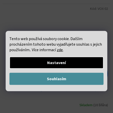
Kód:
VOX 02
Tento web používá soubory cookie. Dalším
procházením tohoto webu vyjadřujete souhlas s jejich
používáním.. Více informací
zde
.
Nastavení
181 Kč
–62 %
Souhlasím
Obsidián zlatý 8mm šňůra (46 - 48 korálků)
Skladem
(10 šňůra)