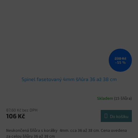
238 Kč
–55 %
Spinel fasetovaný 4mm šňůra 36 až 38 cm
Skladem
(15 šňůra)
87,60 Kč bez DPH
106 Kč
Do košíku
Neukončená šňůra s korálky 4mm. cca 36 až 38 cm. Cena uvedena
za celou šňůru 36 až 38 cm