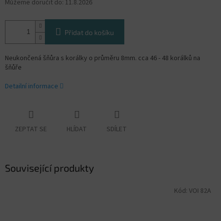
Můžeme doručit do:
11.8.2026
Přidat do košíku
Neukončená šňůra s korálky o průměru 8mm. cca 46 - 48 korálků na
šňůře
Detailní informace
ZEPTAT SE
HLÍDAT
SDÍLET
Související produkty
Kód:
VOI 82A