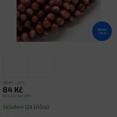
192 Kč
–56 %
192 Kč
–56 %
84 Kč
69,42 Kč bez DPH
Měrná
Skladem
(28 šňůra)
cena: