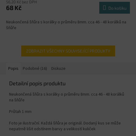
56,20 Kč bez DPH
68 Kč
Do košíku
Neukončená šňůra s korálky o průměru 8mm. cca 46 - 48 korálků na
šňůře
ZOBRAZIT VŠECHNY SOUVISEJÍCÍ PRODUKTY
Popis
Podobné (16)
Diskuze
Detailní popis produktu
Neukončená šňůra s korálky o průměru 8mm. cca 46 - 48 korálků
na šňůře
Průtah 1 mm
Foto je ilustrační. Každá šňůra je originál. Dodaný kus se může
nepatrně lišit odstínem barvy a velikostí kuliček