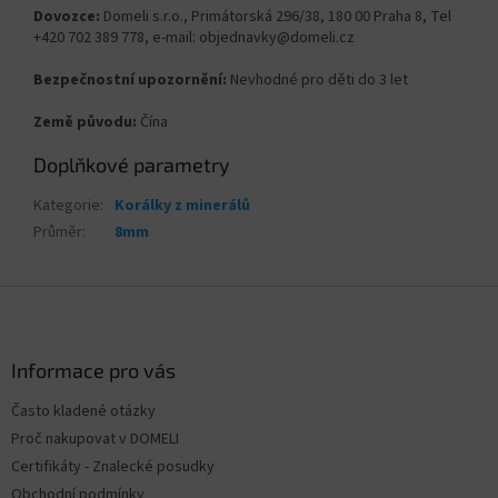
Dovozce:
Domeli s.r.o., Primátorská 296/38, 180 00 Praha 8, Tel
+420 702 389 778, e-mail: objednavky@domeli.cz
Bezpečnostní upozornění:
Nevhodné pro děti do 3 let
Země původu:
Čína
Doplňkové parametry
Kategorie
:
Korálky z minerálů
Průměr
:
8mm
Z
á
p
a
Informace pro vás
t
Často kladené otázky
í
Proč nakupovat v DOMELI
Certifikáty - Znalecké posudky
Obchodní podmínky