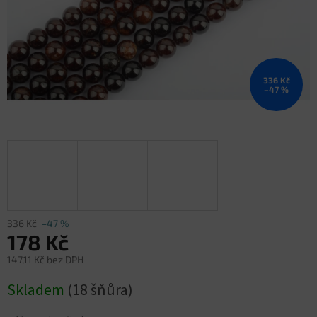
336 Kč
–47 %
336 Kč
–47 %
178 Kč
147,11 Kč bez DPH
Měrná
Skladem
(18 šňůra)
cena: