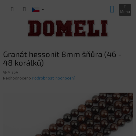
Přejít
NÁKUP
na
obsah
KOŠÍK
Granát hessonit 8mm šňůra (46 -
48 korálků)
VNM 85A
Průměrné
Neohodnoceno
Podrobnosti hodnocení
hodnocení
produktu
je
0,0
z
5
hvězdiček.