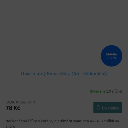
164 Kč
–52 %
Onyx matný 8mm šňůra (46 - 48 korálků)
Skladem
(10 šňůra)
64,46 Kč bez DPH
78 Kč
Do košíku
Neukončená šňůra s korálky o průměru 8mm. cca 46 - 48 korálků na
šňůře