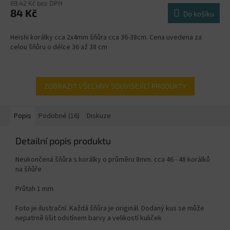
69,42 Kč bez DPH
84 Kč
Do košíku
Heishi korálky cca 2x4mm šňůra cca 36-38cm. Cena uvedena za
celou šňůru o délce 36 až 38 cm
ZOBRAZIT VŠECHNY SOUVISEJÍCÍ PRODUKTY
Popis
Podobné (16)
Diskuze
Detailní popis produktu
Neukončená šňůra s korálky o průměru 8mm. cca 46 - 48 korálků
na šňůře
Průtah 1 mm
Foto je ilustrační. Každá šňůra je originál. Dodaný kus se může
nepatrně lišit odstínem barvy a velikostí kuliček