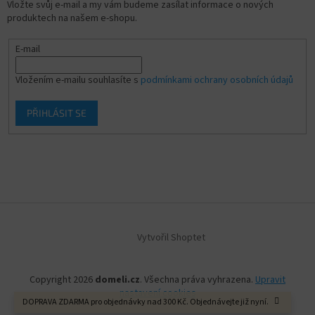
Vložte svůj e-mail a my vám budeme zasílat informace o nových
produktech na našem e-shopu.
E-mail
Vložením e-mailu souhlasíte s
podmínkami ochrany osobních údajů
PŘIHLÁSIT SE
Vytvořil Shoptet
Copyright 2026
domeli.cz
. Všechna práva vyhrazena.
Upravit
nastavení cookies
DOPRAVA ZDARMA pro objednávky nad 300 Kč. Objednávejte již nyní.