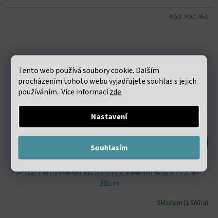
Kód:
VOC 45A
Tento web používá soubory cookie. Dalším
procházením tohoto webu vyjadřujete souhlas s jejich
používáním.. Více informací
zde
.
Nastavení
187 Kč
–55 %
Souhlasím
Achát černý Heishi korálky cca 2x4mm šňůra cca 36-
38cm
Skladem
(2 šňůra)