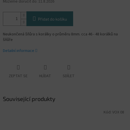
Můžeme doručit do:
11.8.2026
Přidat do košíku
Neukončená šňůra s korálky o průměru 8mm. cca 46 - 48 korálků na
šňůře
Detailní informace
ZEPTAT SE
HLÍDAT
SDÍLET
Související produkty
Kód:
VOX 08