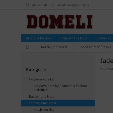
Přejít
702 389 778
objednavky@domeli.cz
na
obsah
Akrylové korálky
Elastomer a lycra
Korálky z
Domů
Korálky z minerálů
Jadeit 6mm šňůra (58 -
P
Jade
o
Přeskočit
s
Průměr
Neohod
Kategorie
kategorie
t
hodnoce
r
produkt
Akrylové korálky
a
je
Akrylové korálky písmena s českou
0,0
n
diakritikou
z
n
Elastomer a lycra
5
í
hvězdič
Korálky z minerálů
p
Heishi korálky
a