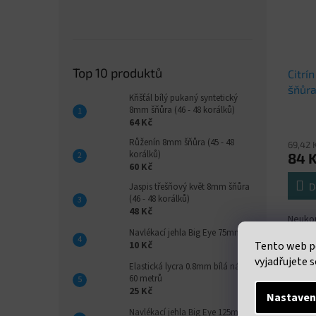
Top 10 produktů
Citrí
šňůra
Křišťál bílý pukaný syntetický
8mm šňůra (46 - 48 korálků)
64 Kč
Růženín 8mm šňůra (45 - 48
69,42 
korálků)
84 
60 Kč
D
Jaspis třešňový květ 8mm šňůra
(46 - 48 korálků)
48 Kč
Neukon
3mm. c
Navlékací jehla Big Eye 75mm
Tento web p
10 Kč
uveden
38 cm
vyjadřujete s
Elastická lycra 0.8mm bílá návin
60 metrů
25 Kč
Nastaven
Navlékací jehla Big Eye 125mm
Popi