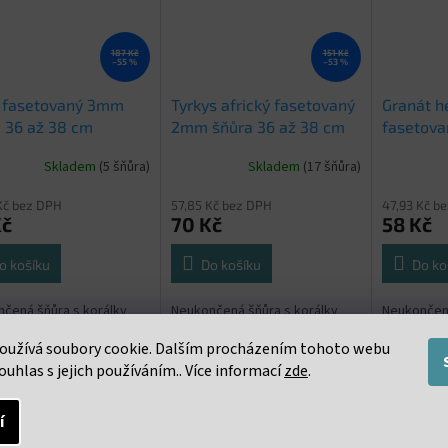
187 Kč
151 Kč
–55 %
–53 %
n fasetovaný 3mm
Tyrkys africký fasetovaný
Granát h
 36 až 38 cm
2mm šňůra 36 až 38 cm
fasetova
až 38 cm
Skladem
(5 šňůra)
Skladem
(17 šňůra)
Kč bez DPH
57,85 Kč bez DPH
47,93 Kč b
Kč
70 Kč
58 Kč
o košíku
Do košíku
Do ko
čená šňůra s korálky
Neukončená šňůra s korálky
Neukončená
ca 36 až 38 cm. Cena
2mm. cca 36 až 38 cm. Cena
2mm. cca 3
oužívá soubory cookie. Dalším procházením tohoto webu
a za celou šňůru 36 až
uvedena za celou šňůru 36 až
uvedena za
38 cm
38 cm
ouhlas s jejich používáním.. Více informací
zde
.
í
s
Podobné (16)
Diskuze