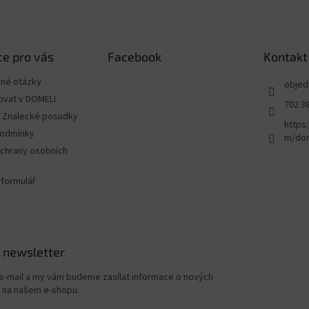
e pro vás
Facebook
Kontakt
ené otázky
objed
ovat v DOMELI
702 3
 - Znalecké posudky
https
podmínky
m/dom
chrany osobních
 formulář
 newsletter
 e-mail a my vám budeme zasílat informace o nových
 na našem e-shopu.