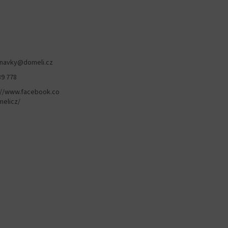
navky
@
domeli.cz
89 778
://www.facebook.co
elicz/