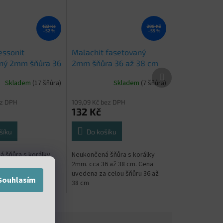
122 Kč
298 Kč
–52 %
–55 %
essonit
Malachit fasetovaný
ný 2mm šňůra 36
2mm šňůra 36 až 38 cm
Další
produkt
Skladem
(17 šňůra)
Skladem
(7 šňůra)
ez DPH
109,09 Kč bez DPH
132 Kč
šíku
Do košíku
 šňůra s korálky
Neukončená šňůra s korálky
6 až 38 cm. Cena
2mm. cca 36 až 38 cm. Cena
 celou šňůru 36 až
uvedena za celou šňůru 36 až
Souhlasím
38 cm