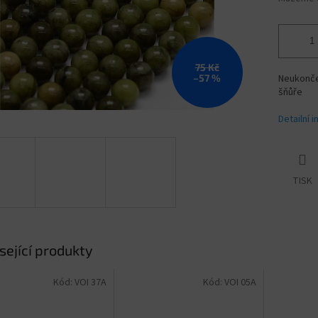
75 Kč
–57 %
Neukončen
šňůře
Detailní 
TISK
sející produkty
Kód:
VOI 37A
Kód:
VOI 05A