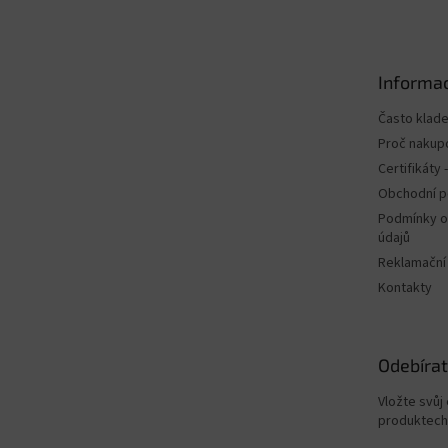
p
a
t
Informac
í
Často klad
Proč nakup
Certifikáty
Obchodní 
Podmínky o
údajů
Reklamační
Kontakty
Odebírat
Vložte svůj
produktech