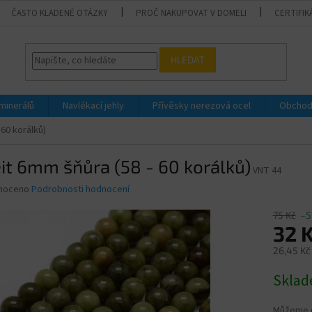
ČASTO KLADENÉ OTÁZKY
PROČ NAKUPOVAT V DOMELI
CERTIFIK
HLEDAT
 minerálů
Navlékací jehly
Přívěsky nerezová ocel
Obchod
 60 korálků)
it 6mm šňůra (58 - 60 korálků)
VNT 44
né
noceno
Podrobnosti hodnocení
ní
u
75 Kč
–5
32 
26,45 Kč
Měrná
Skla
ek.
cena:
Můžeme d