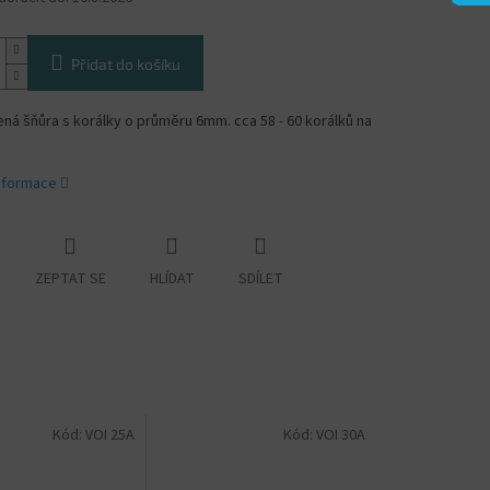
Přidat do košíku
á šňůra s korálky o průměru 6mm. cca 58 - 60 korálků na
informace
ZEPTAT SE
HLÍDAT
SDÍLET
Kód:
VOI 25A
Kód:
VOI 30A