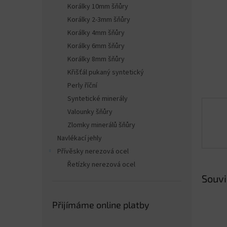
n
Korálky 10mm šňůry
e
Korálky 2-3mm šňůry
l
Korálky 4mm šňůry
Korálky 6mm šňůry
Korálky 8mm šňůry
Křišťál pukaný syntetický
Perly říční
Syntetické minerály
Valounky šňůry
Zlomky minerálů šňůry
Navlékací jehly
Přívěsky nerezová ocel
Řetízky nerezová ocel
Souvi
Přijímáme online platby