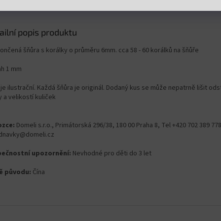
ailní popis produktu
ončená šňůra s korálky o průměru 6mm. cca 58 - 60 korálků na šňůře
ah 1 mm
je ilustrační. Každá šňůra je originál. Dodaný kus se může nepatrně lišit od
 a velikostí kuliček
zce:
Domeli s.r.o., Primátorská 296/38, 180 00 Praha 8, Tel +420 702 389 778
dnavky@domeli.cz
ečnostní upozornění:
Nevhodné pro děti do 3 let
ě původu:
Čína