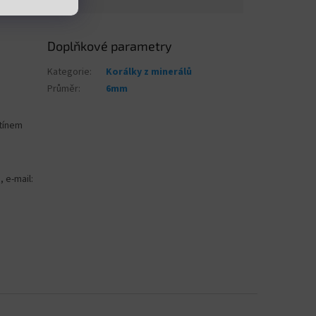
Doplňkové parametry
Kategorie
:
Korálky z minerálů
Průměr
:
6mm
stínem
, e-mail: