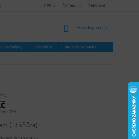
CZK
Čeština
ÁTY - ZNALECKÉ POSUDKY
OBCHODNÍ PODMÍNKY
Přihlášení
PODMÍNKY OCHRA
NÁKUPNÍ
Prázdný košík
KOŠÍK
ní podmínky
Kontakty
Moje objednávka
7 %
Kč
 bez DPH
dem
(13 šňůra)
oručit do:
10.8.2026