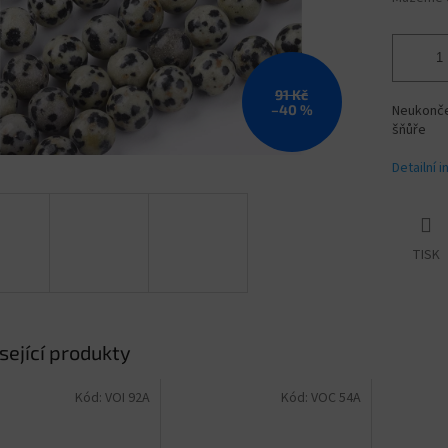
91 Kč
–40 %
Neukončen
šňůře
Detailní 
TISK
sející produkty
Kód:
VOI 92A
Kód:
VOC 54A