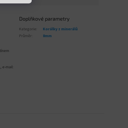
Doplňkové parametry
Kategorie
:
Korálky z minerálů
Průměr
:
8mm
stínem
, e-mail: