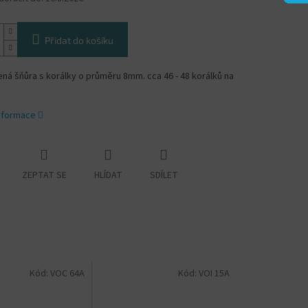
Přidat do košíku
á šňůra s korálky o průměru 8mm. cca 46 - 48 korálků na
informace
ZEPTAT SE
HLÍDAT
SDÍLET
Kód:
VOC 64A
Kód:
VOI 15A