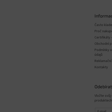
p
a
t
Informac
í
Často klad
Proč nakup
Certifikáty
Obchodní 
Podmínky o
údajů
Reklamační
Kontakty
Odebírat
Vložte svůj
produktech
E-mail