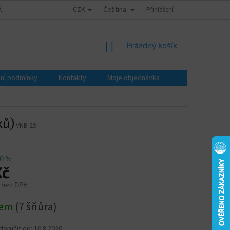
CZK
Čeština
ÁTY - ZNALECKÉ POSUDKY
OBCHODNÍ PODMÍNKY
Přihlášení
PODMÍNKY OCHRA
NÁKUPNÍ
Prázdný košík
KOŠÍK
ní podmínky
Kontakty
Moje objednávka
ků)
VNB 29
0 %
Kč
 bez DPH
dem
(7 šňůra)
oručit do:
10.8.2026