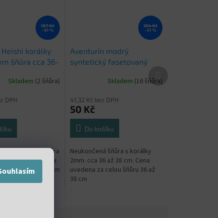
187 Kč
104 Kč
–61 %
–51 %
 Heishi korálky
Aventurín modrý
m šňůra cca 36-
syntetický fasetovaný
Další
2mm šňůra 36 až 38 cm
produkt
Skladem
(2 šňůra)
Skladem
(16 šňůra)
ez DPH
41,32 Kč bez DPH
50 Kč
šíku
Do košíku
álky cca 2x4mm šňůra
Neukončená šňůra s korálky
m. Cena uvedena za
2mm. cca 36 až 38 cm. Cena
u o délce 36 až 38 cm
uvedena za celou šňůru 36 až
Souhlasím
38 cm