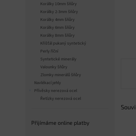
n
Korálky 10mm šňůry
e
Korálky 2-3mm šňůry
l
Korálky 4mm šňůry
Korálky 6mm šňůry
Korálky 8mm šňůry
Křišťál pukaný syntetický
Perly říční
Syntetické minerály
Valounky šňůry
Zlomky minerálů šňůry
Navlékací jehly
Přívěsky nerezová ocel
Řetízky nerezová ocel
Souvi
Přijímáme online platby