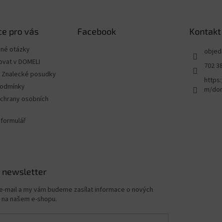
e pro vás
Facebook
Kontakt
ené otázky
objed
ovat v DOMELI
702 3
 - Znalecké posudky
https
podmínky
m/dom
chrany osobních
 formulář
 newsletter
 e-mail a my vám budeme zasílat informace o nových
 na našem e-shopu.