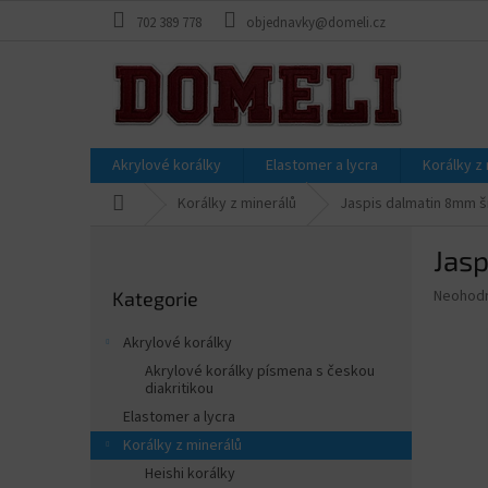
Přejít
702 389 778
objednavky@domeli.cz
na
obsah
Akrylové korálky
Elastomer a lycra
Korálky z
Domů
Korálky z minerálů
Jaspis dalmatin 8mm šň
P
Jasp
o
Přeskočit
s
Průměr
Neohod
Kategorie
kategorie
t
hodnoce
r
produkt
Akrylové korálky
a
je
Akrylové korálky písmena s českou
0,0
n
diakritikou
z
n
Elastomer a lycra
5
í
hvězdič
Korálky z minerálů
p
Heishi korálky
a