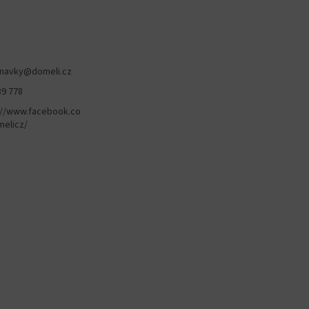
navky
@
domeli.cz
89 778
://www.facebook.co
elicz/