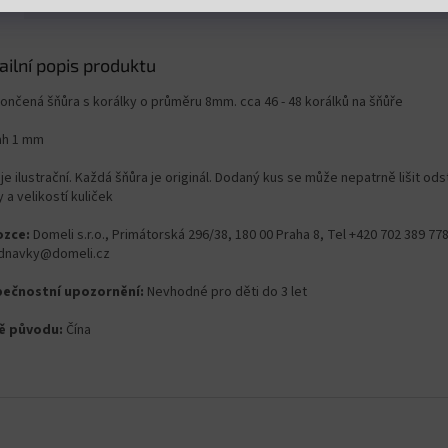
ailní popis produktu
ončená šňůra s korálky o průměru 8mm. cca 46 - 48 korálků na šňůře
ah 1 mm
je ilustrační. Každá šňůra je originál. Dodaný kus se může nepatrně lišit od
 a velikostí kuliček
zce:
Domeli s.r.o., Primátorská 296/38, 180 00 Praha 8, Tel +420 702 389 778
dnavky@domeli.cz
ečnostní upozornění:
Nevhodné pro děti do 3 let
ě původu:
Čína