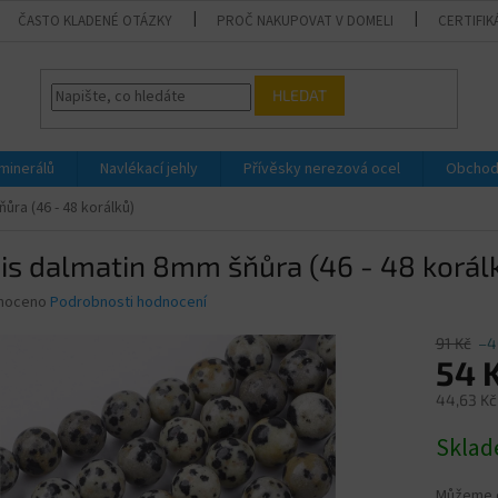
ČASTO KLADENÉ OTÁZKY
PROČ NAKUPOVAT V DOMELI
CERTIFIK
HLEDAT
 minerálů
Navlékací jehly
Přívěsky nerezová ocel
Obchod
ůra (46 - 48 korálků)
is dalmatin 8mm šňůra (46 - 48 korál
né
noceno
Podrobnosti hodnocení
ní
u
91 Kč
–4
54 
44,63 Kč
Měrná
Skla
ek.
cena:
Můžeme d