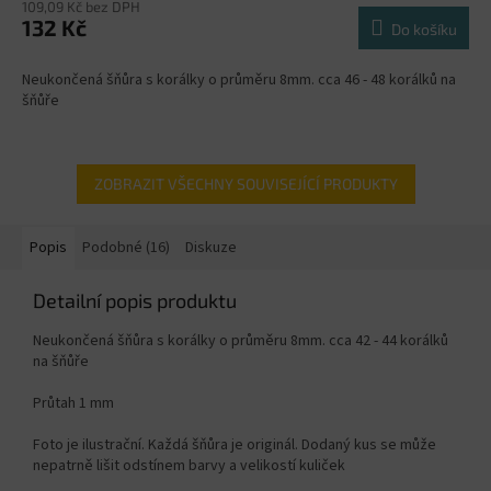
109,09 Kč bez DPH
132 Kč
Do košíku
Neukončená šňůra s korálky o průměru 8mm. cca 46 - 48 korálků na
šňůře
ZOBRAZIT VŠECHNY SOUVISEJÍCÍ PRODUKTY
Popis
Podobné (16)
Diskuze
Detailní popis produktu
Neukončená šňůra s korálky o průměru 8mm. cca 42 - 44 korálků
na šňůře
Průtah 1 mm
Foto je ilustrační. Každá šňůra je originál. Dodaný kus se může
nepatrně lišit odstínem barvy a velikostí kuliček