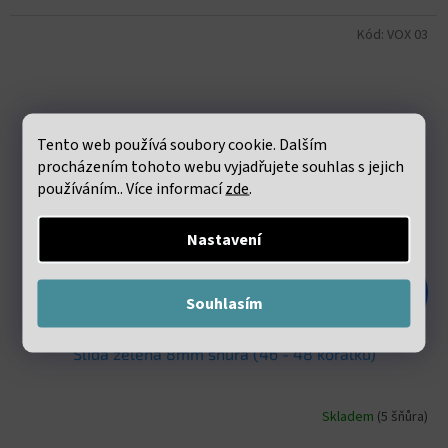
Kód:
VOX 03
Tento web používá soubory cookie. Dalším
procházením tohoto webu vyjadřujete souhlas s jejich
používáním.. Více informací
zde
.
Nastavení
301 Kč
–56 %
Souhlasím
Slída zelená 8mm šňůra (46 - 48 korálků)
Skladem
(5 šňůra)