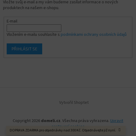
Vložte svůj e-mail a my vám budeme zasílat informace o nových
produktech na našem e-shopu.
E-mail
Vložením e-mailu souhlasíte s
podmínkami ochrany osobních údajů
PŘIHLÁSIT SE
Vytvořil Shoptet
Copyright 2026
domeli.cz
. Všechna práva vyhrazena.
Upravit
nastavení cookies
DOPRAVA ZDARMA pro objednávky nad 300 Kč. Objednávejte již nyní.