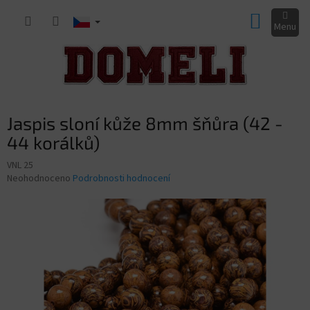
Přejít
NÁKUP
na
obsah
KOŠÍK
Jaspis sloní kůže 8mm šňůra (42 -
44 korálků)
VNL 25
Průměrné
Neohodnoceno
Podrobnosti hodnocení
hodnocení
produktu
je
0,0
z
5
hvězdiček.