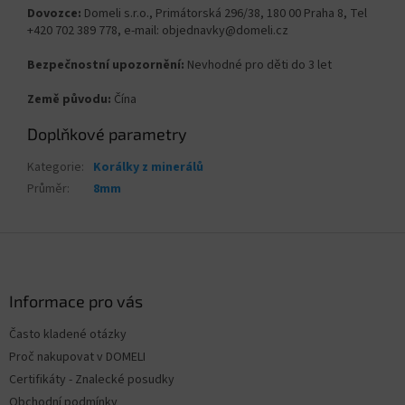
Dovozce:
Domeli s.r.o., Primátorská 296/38, 180 00 Praha 8, Tel
+420 702 389 778, e-mail: objednavky@domeli.cz
Bezpečnostní upozornění:
Nevhodné pro děti do 3 let
Země původu:
Čína
Doplňkové parametry
Kategorie
:
Korálky z minerálů
Průměr
:
8mm
Z
á
p
a
Informace pro vás
t
Často kladené otázky
í
Proč nakupovat v DOMELI
Certifikáty - Znalecké posudky
Obchodní podmínky