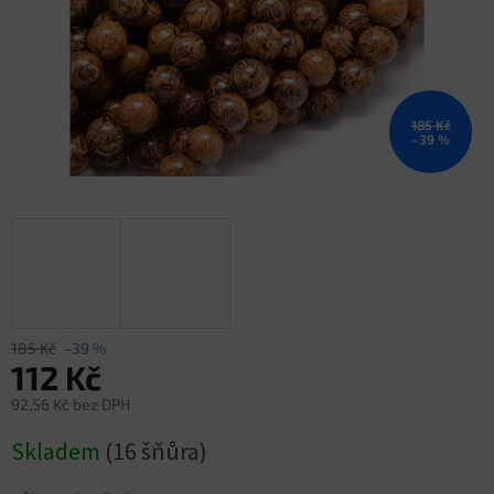
185 Kč
–39 %
185 Kč
–39 %
112 Kč
92,56 Kč bez DPH
Měrná
Skladem
(16 šňůra)
cena: