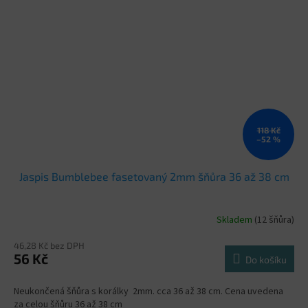
118 Kč
–52 %
Jaspis Bumblebee fasetovaný 2mm šňůra 36 až 38 cm
Skladem
(12 šňůra)
46,28 Kč bez DPH
56 Kč
Do košíku
Neukončená šňůra s korálky 2mm. cca 36 až 38 cm. Cena uvedena
za celou šňůru 36 až 38 cm