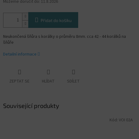
Můžeme doručit do:
11.8.2026
Přidat do košíku
Neukončená šňůra s korálky o průměru 8mm. cca 42 - 44 korálků na
šňůře
Detailní informace
ZEPTAT SE
HLÍDAT
SDÍLET
Související produkty
Kód:
VOI 02A