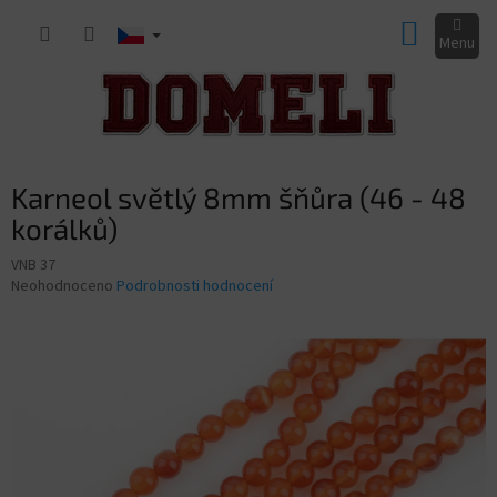
Přejít
NÁKUP
na
obsah
KOŠÍK
Karneol světlý 8mm šňůra (46 - 48
korálků)
VNB 37
Průměrné
Neohodnoceno
Podrobnosti hodnocení
hodnocení
produktu
je
0,0
z
5
hvězdiček.