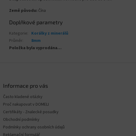
Země původu:
Čína
Doplňkové parametry
Kategorie
:
Korálky z minerálů
Průměr
:
8mm
Položka byla vyprodána…
Z
á
p
a
Informace pro vás
t
Často kladené otázky
í
Proč nakupovat v DOMELI
Certifikáty - Znalecké posudky
Obchodní podmínky
Podmínky ochrany osobních údajů
Reklamační formulář