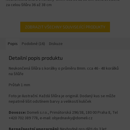
za celou šňůru 36 až 38 cm
ZOBRAZIT VŠECHNY SOUVISEJÍCÍ PRODUKTY
Popis
Podobné (16)
Diskuze
Detailní popis produktu
Neukončená šňůra s korálky o průměru 8mm. cca 46 - 48 korálků
na šňůře
Průtah 1 mm
Foto je ilustrační. Každá šňůra je originál. Dodaný kus se může
nepatrně lišit odstínem barvy a velikostí kuliček
Dovozce:
Domeli s.r.o., Primátorská 296/38, 180 00 Praha 8, Tel
+420 702 389 778, e-mail: objednavky@domeli.cz
Bezpečnostní upozornění:
Nevhodné pro děti do 3 let