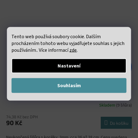
Tento web používá soubory cookie. Dalším
procházením tohoto webu vyjadřujete souhlas s jejich
používáním.. Více informací
zde
.
Nastavení
201 Kč
–55 %
Souhlasím
Achát indický fasetovaný 3mm šňůra 36 až 38 cm
Skladem
(9 šňůra)
74,38 Kč bez DPH
90 Kč
Do košíku
Neukončená šňůra s korálky 3mm. cca 36 až 38 cm. Cena uvedena