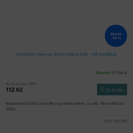
301 Kč
–62 %
Ametyst chevron 8mm šňůra (46 - 48 korálků)
Skladem
(3 šňůra)
92,56 Kč bez DPH
112 Kč
Do košíku
Neukončená šňůra s korálky o průměru 8mm. cca 46 - 48 korálků na
šňůře
Kód:
VOI 50A