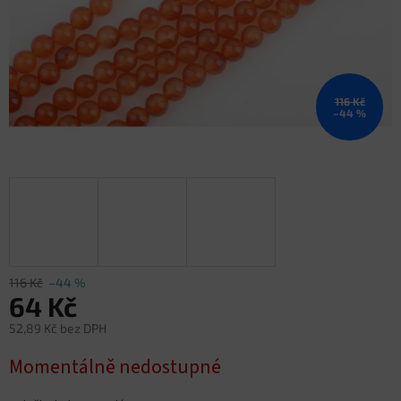
116 Kč
–44 %
116 Kč
–44 %
64 Kč
52,89 Kč bez DPH
Měrná
Momentálně nedostupné
cena: