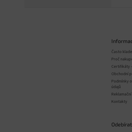
Z
á
p
a
t
Informac
í
Často klad
Proč nakup
Certifikáty
Obchodní 
Podmínky o
údajů
Reklamační
Kontakty
Odebírat