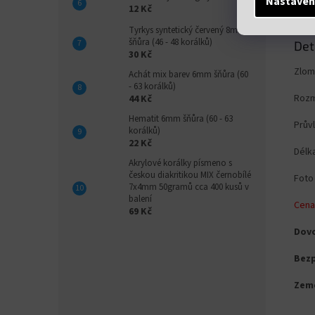
Nastaven
12 Kč
Tyrkys syntetický červený 8mm
šňůra (46 - 48 korálků)
Det
30 Kč
Zlom
Achát mix barev 6mm šňůra (60
- 63 korálků)
Rozm
44 Kč
Hematit 6mm šňůra (60 - 63
Prův
korálků)
22 Kč
Délk
Akrylové korálky písmeno s
českou diakritikou MIX černobílé
Foto 
7x4mm 50gramů cca 400 kusů v
balení
Cena
69 Kč
Dovo
Bezp
Zem