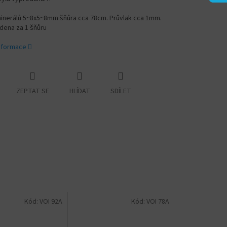
inerálů 5~8x5~8mm šňůra cca 78cm. Průvlak cca 1mm.
dena za 1 šňůru
informace
ZEPTAT SE
HLÍDAT
SDÍLET
Kód:
VOI 92A
Kód:
VOI 78A