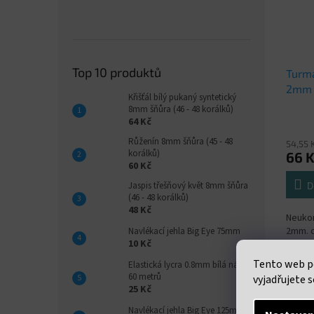
Top 10 produktů
Turma
2mm 
Křišťál bílý pukaný syntetický
8mm šňůra (46 - 48 korálků)
64 Kč
Růženín 8mm šňůra (45 - 48
54,55 
korálků)
66 
60 Kč
D
Jaspis třešňový květ 8mm šňůra
(46 - 48 korálků)
48 Kč
Neukon
2mm. c
Navlékací jehla Big Eye 75mm
10 Kč
uveden
38 cm
Tento web p
Elastická lycra 0.8mm bílá návin
60 metrů
vyjadřujete s
25 Kč
Navlékací jehla Big Eye 125mm
Popi