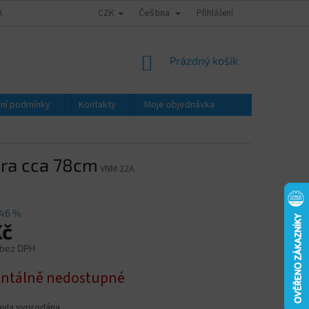
CZK
Čeština
ÁTY - ZNALECKÉ POSUDKY
OBCHODNÍ PODMÍNKY
Přihlášení
PODMÍNKY OCHRA
NÁKUPNÍ
Prázdný košík
KOŠÍK
ní podmínky
Kontakty
Moje objednávka
ra cca 78cm
VNM 22A
46 %
Kč
 bez DPH
tálně nedostupné
byla vyprodána…