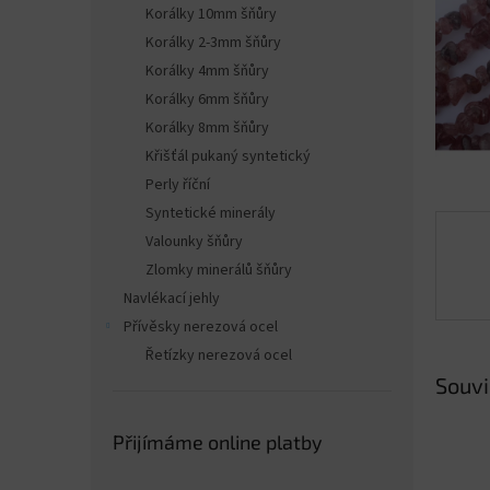
n
Korálky 10mm šňůry
e
Korálky 2-3mm šňůry
l
Korálky 4mm šňůry
Korálky 6mm šňůry
Korálky 8mm šňůry
Křišťál pukaný syntetický
Perly říční
Syntetické minerály
Valounky šňůry
Zlomky minerálů šňůry
Navlékací jehly
Přívěsky nerezová ocel
Řetízky nerezová ocel
Souvi
Přijímáme online platby