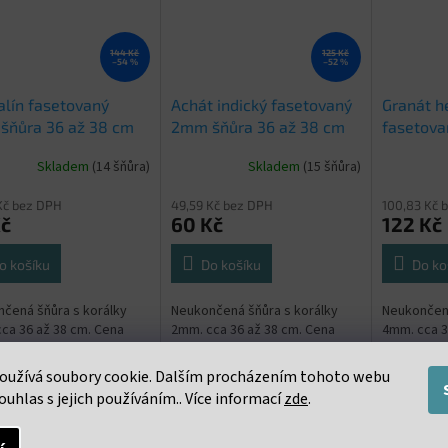
144 Kč
125 Kč
–54 %
–52 %
lín fasetovaný
Achát indický fasetovaný
Granát h
šňůra 36 až 38 cm
2mm šňůra 36 až 38 cm
fasetov
36 až 38
Skladem
(14 šňůra)
Skladem
(15 šňůra)
Kč bez DPH
49,59 Kč bez DPH
100,83 Kč 
Kč
60 Kč
122 Kč
o košíku
Do košíku
Do ko
čená šňůra s korálky
Neukončená šňůra s korálky
Neukončená
ca 36 až 38 cm. Cena
2mm. cca 36 až 38 cm. Cena
4mm. cca 3
a za celou šňůru 36 až
uvedena za celou šňůru 36 až
uvedena za
38 cm
38 cm
oužívá soubory cookie. Dalším procházením tohoto webu
ouhlas s jejich používáním.. Více informací
zde
.
s
Podobné (16)
Diskuze