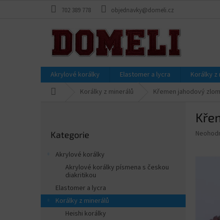
Přejít
702 389 778
objednavky@domeli.cz
na
obsah
Akrylové korálky
Elastomer a lycra
Korálky z
Domů
Korálky z minerálů
Křemen jahodový zlom
P
Kře
o
Přeskočit
s
Průměr
Neohod
Kategorie
kategorie
t
hodnoce
r
produkt
Akrylové korálky
a
je
Akrylové korálky písmena s českou
0,0
n
diakritikou
z
n
Elastomer a lycra
5
í
hvězdič
Korálky z minerálů
p
Heishi korálky
a