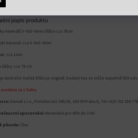
í
ailní popis produktu
ky minerálů 5~8x5~8mm šňůra cca 78cm
ěr kamenů: cca 5~8x5~8mm
lak: cca 1mm
a šňůry: cca 78 cm
je ilustrační. Každá šňůra je originál. Dodaný kus se může nepatrně lišit od
 uvedena za 1 šnůru
zce:
Domeli s.r.o., Primátorská 296/38, 180 00 Praha 8, Tel +420 702 389 7
ečnostní upozornění:
Nevhodné pro děti do 3 let
ě původu:
Čína