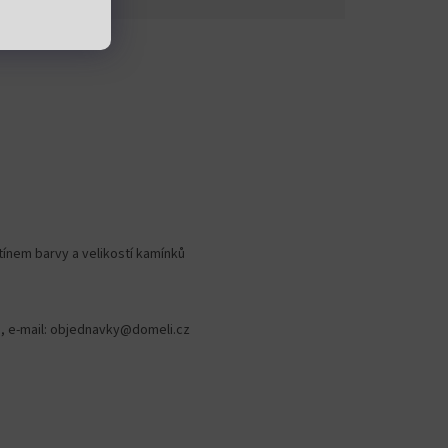
stínem barvy a velikostí kamínků
78, e-mail: objednavky@domeli.cz