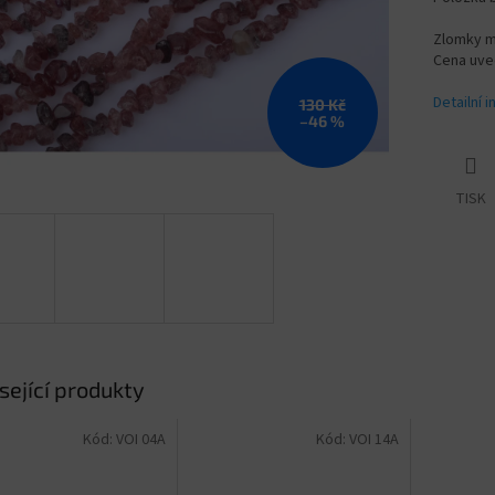
Zlomky m
Cena uve
Detailní 
130 Kč
–46 %
TISK
sející produkty
Kód:
VOI 04A
Kód:
VOI 14A