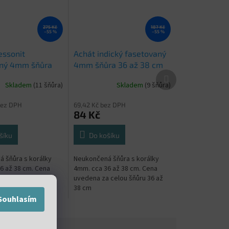
275 Kč
187 Kč
–55 %
–55 %
essonit
Achát indický fasetovaný
aný 4mm šňůra
4mm šňůra 36 až 38 cm
Další
 cm
produkt
Skladem
(11 šňůra)
Skladem
(9 šňůra)
bez DPH
69,42 Kč bez DPH
84 Kč
šíku
Do košíku
 šňůra s korálky
Neukončená šňůra s korálky
6 až 38 cm. Cena
4mm. cca 36 až 38 cm. Cena
 celou šňůru 36 až
uvedena za celou šňůru 36 až
38 cm
Souhlasím