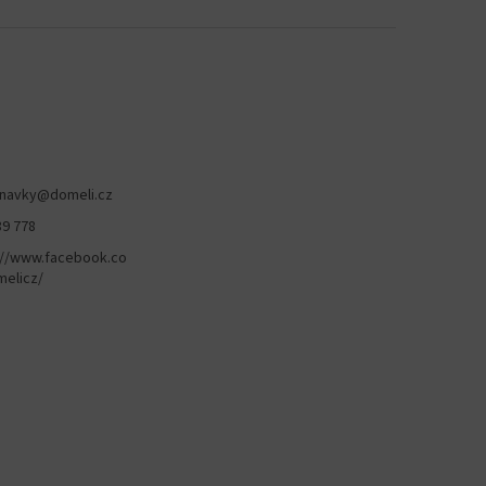
navky
@
domeli.cz
89 778
://www.facebook.co
elicz/