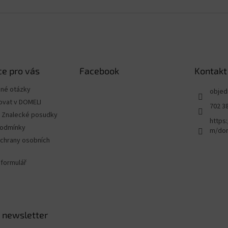
e pro vás
Facebook
Kontakt
ené otázky
objed
ovat v DOMELI
702 3
 - Znalecké posudky
https
podmínky
m/dom
chrany osobních
 formulář
 newsletter