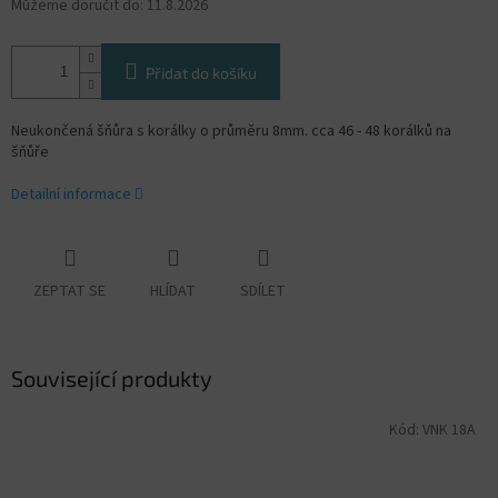
Můžeme doručit do:
11.8.2026
Přidat do košíku
Neukončená šňůra s korálky o průměru 8mm. cca 46 - 48 korálků na
šňůře
Detailní informace
ZEPTAT SE
HLÍDAT
SDÍLET
Související produkty
Kód:
VNK 18A