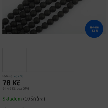
164 Kč
–52 %
164 Kč
–52 %
78 Kč
64,46 Kč bez DPH
Měrná
Skladem
(10 šňůra)
cena: