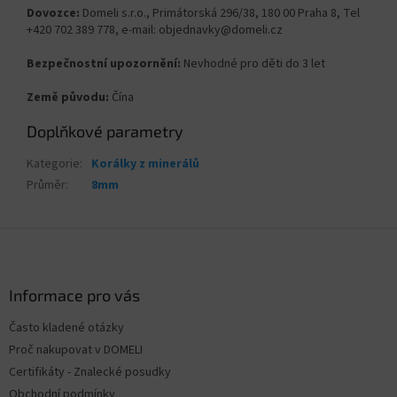
Dovozce:
Domeli s.r.o., Primátorská 296/38, 180 00 Praha 8, Tel
+420 702 389 778, e-mail: objednavky@domeli.cz
Bezpečnostní upozornění:
Nevhodné pro děti do 3 let
Země původu:
Čína
Doplňkové parametry
Kategorie
:
Korálky z minerálů
Průměr
:
8mm
Z
á
p
a
Informace pro vás
t
Často kladené otázky
í
Proč nakupovat v DOMELI
Certifikáty - Znalecké posudky
Obchodní podmínky