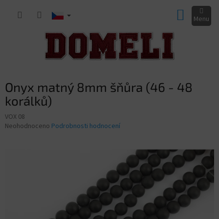
Přejít
NÁKUP
na
obsah
KOŠÍK
Onyx matný 8mm šňůra (46 - 48
korálků)
VOX 08
Průměrné
Neohodnoceno
Podrobnosti hodnocení
hodnocení
produktu
je
0,0
z
5
hvězdiček.