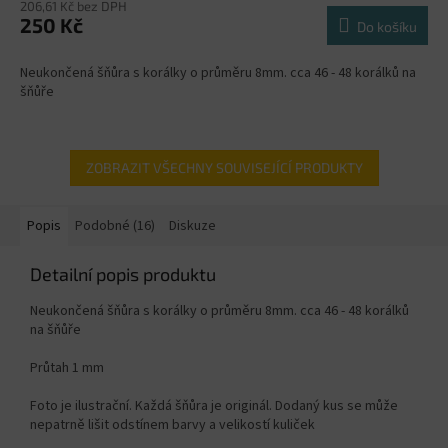
206,61 Kč bez DPH
250 Kč
Do košíku
Neukončená šňůra s korálky o průměru 8mm. cca 46 - 48 korálků na
šňůře
ZOBRAZIT VŠECHNY SOUVISEJÍCÍ PRODUKTY
Popis
Podobné (16)
Diskuze
Detailní popis produktu
Neukončená šňůra s korálky o průměru 8mm. cca 46 - 48 korálků
na šňůře
Průtah 1 mm
Foto je ilustrační. Každá šňůra je originál. Dodaný kus se může
nepatrně lišit odstínem barvy a velikostí kuliček