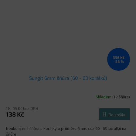
336 Kč
–58 %
Šungit 6mm šňůra (60 - 63 korálků)
Skladem
(12 šňůra)
114,05 Kč bez DPH
138 Kč
Do košíku
Neukončená šňůra s korálky o průměru 6mm. cca 60 - 63 korálků na
šňůře