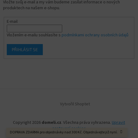
Vložte svůj e-mail a my vám budeme zasílat informace o nových
produktech na našem e-shopu.
E-mail
Vložením e-mailu souhlasíte s
podmínkami ochrany osobních údajů
PŘIHLÁSIT SE
Vytvořil Shoptet
Copyright 2026
domeli.cz
. Všechna práva vyhrazena.
Upravit
nastavení cookies
DOPRAVA ZDARMA pro objednávky nad 300 Kč. Objednávejte již nyní.