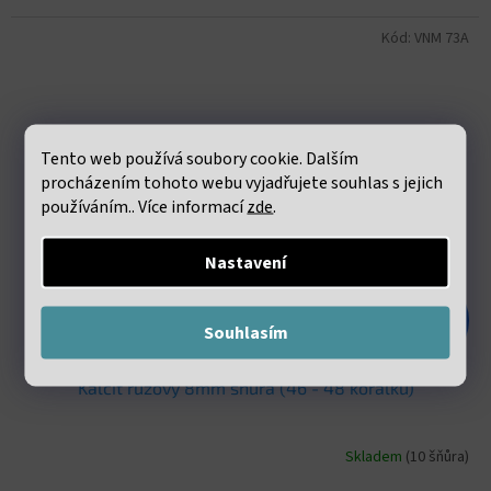
Kód:
VNM 73A
Tento web používá soubory cookie. Dalším
procházením tohoto webu vyjadřujete souhlas s jejich
používáním.. Více informací
zde
.
Nastavení
774 Kč
–67 %
Souhlasím
Kalcit růžový 8mm šňůra (46 - 48 korálků)
Skladem
(10 šňůra)